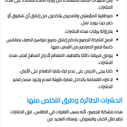
رش المبيدات الآمنة المعتمدة من وزارة الصحة للقضاء على هذه
الحشرات.
موظفينا المؤهلين والمدربين يتاكدون من إغلاق أي شقوق أو
حفر حيث يوجد نمل.
يتم إزالة يرقات هذه الحشرات.
تنصح الشركة الجميع باحكم إغلاق جميع مواسير الصرف بمقابس
خاصة لمنع الصراصير من التسرب منها.
يوصي فريقنا دائمًا بالتنظيف المنتظم لأدراج المطبخ لتجنب هذه
الحشرات.
كما يرجى الحرص على عدم ترك بقايا الطعام على الأرض.
لا تترك القمامة بالداخل لفترة طويلة لعدم وجود مصدر لنمو
الحشرات.
الحشرات الطائرة
وطرق التخلص منها
هذه مشكلة للجميع ، لأنه بسبب التغيرات في الطقس ، فإن الحشرات
تطير مثل الذباب والبعوض ، وهناك العديد من