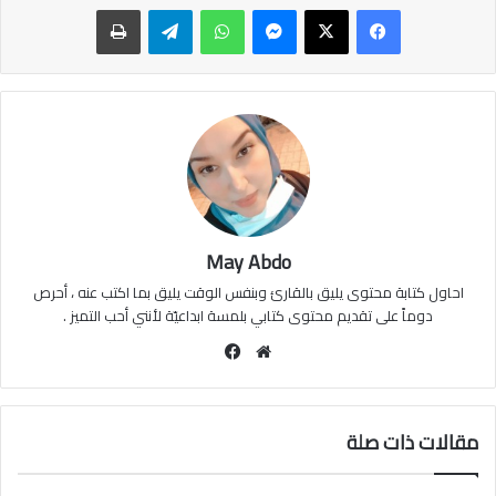
ماسنجر
واتساب
تيلقرام
طباعة
May Abdo
احاول كتابة محتوى يليق بالقارئ وبنفس الوقت يليق بما اكتب عنه ، أحرص
دوماً على تقديم محتوى كتابي بلمسة ابداعيّة لأنني أحب التميز .
موقع
فيسبوك
الويب
مقالات ذات صلة