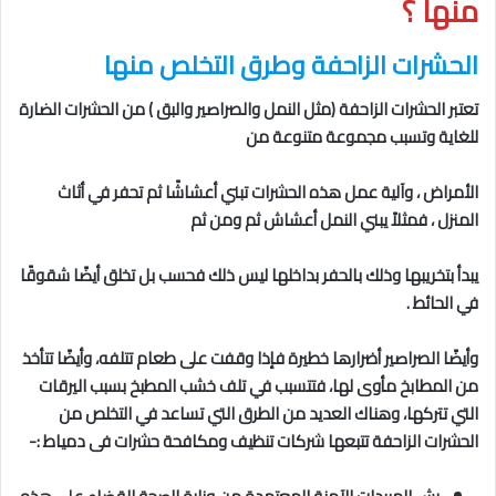
منها
؟
الحشرات الزاحفة
وطرق التخلص منها
تعتبر الحشرات الزاحفة (مثل النمل والصراصير والبق ) من الحشرات الضارة
للغاية وتسبب مجموعة متنوعة من
الأمراض ، وآلية عمل هذه الحشرات تبني أعشاشًا ثم تحفر في أثاث
المنزل ، فمثلاً يبني النمل أعشاش ثم ومن ثم
يبدأ بتخريبها وذلك بالحفر بداخلها ليس ذلك فحسب بل تخلق أيضًا شقوقًا
في الحائط .
وأيضًا الصراصير أضرارها خطيرة فإذا وقفت على طعام تتلفه، وأيضًا تتأخذ
من المطابخ مأوى لها، فتتسبب في تلف خشب المطبخ بسبب اليرقات
التي تتركها، وهناك العديد من الطرق التي تساعد في التخلص من
الحشرات الزاحفة تتبعها شركات تنظيف ومكافحة حشرات فى دمياط
:-