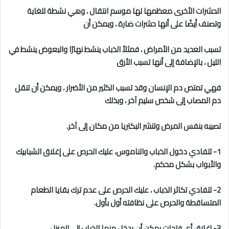
الحشرات الأخرى معظمها لها موسم انتقال ، وهي نشطة للغاية
وتصنف أيضًا على أنها حشرات ضارة ، ويمكن أن
تسبب العديد من الأمراض ، فمثلاً الذباب ينشط نهارًا والبعوض ينشط في
الليل ، بالإضافة إلى أنها تسبب الأرق
فهي تمتص دم الإنسان وقد تسبب الكثير من الأضرار ، ويمكن أن تنقل
دم المصاب إلى شخص سليم آخر ، وبذلك
تصيبه بنفس المرض وتنشر البكتريا من مكان إلى آخر.
1- لتفادي دخول الذباب والناموس، عليك الحرص على إغلاق الشبابيك
والأبواب بشكل محكم.
2- لتفادي تكاثر الذباب ، عليك الحرص على عدم ترك بقايا الطعام
المتساقطة والحرص على نظافته أول بأول.
3- إغلاق أي فتحات يمكن أن يدخل منها الذباب إلى المنزل.