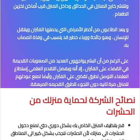
وتنتشر خارج المنازل في الحدائق وداخل المنزل قرب أماكن تخزين
الطعام
.
و يعد الطاعون من أخطر الأمراض التي يحملها الفئران وينتقل
للإنسان ، وهو جائحة ووباء خطير قد يتسبب في وفاة المصاب
به.
على الرغم من أن البشر يواجهون العديد من الصعوبات القديمة
في القضاء على الفئران ، إلا أنه وبفضل التقدم العلمي إستطاع
العلماء التوصل لطرق تقضي علي الفئران وأيضا تمنع عودتهم
للمنزل مرة ثانيه دون اللجوء للطرق القديمه المرهقة.
نصائح الشركة لحماية منزلك من
الحشرات
قم بتنظيف المنزل الخاص بك بشكل دوري حتي تمنع دخول
الحشرات الي منزلك لأن الحشرات تنجذب بشكل كبير الى المناطق