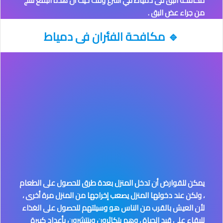
مكافحة البق فى دمياط
في أسرع وقت حيث أن هذة البقع تنتج
من جراء عض البق .
🔹
مكافحة الفئران
فى دمياط
يمكن للقوارض أن تدخل المنزل بعدة طرق للحصول على الطعام
، ولكن عند دخولها المنزل يصعب إخراجها من المنزل مرة أخرى ،
لأن العيش بالقرب من الناس هو وسيلتهم للحصول على الغذاء
للبقاء على قيد الحياة ، وهم يتكاثرون وينتشرون بأعداد كبيرة