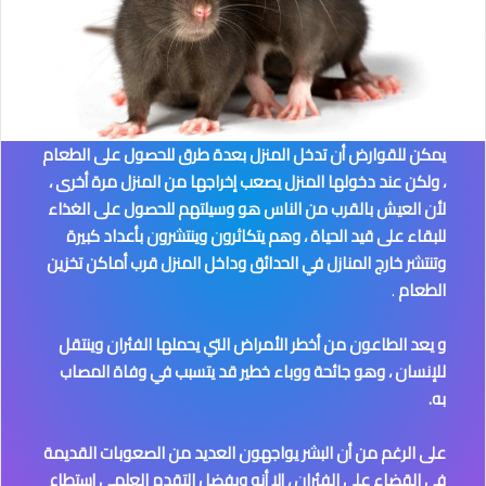
يمكن للقوارض أن تدخل المنزل بعدة طرق للحصول على الطعام
، ولكن عند دخولها المنزل يصعب إخراجها من المنزل مرة أخرى ،
لأن العيش بالقرب من الناس هو وسيلتهم للحصول على الغذاء
للبقاء على قيد الحياة ، وهم يتكاثرون وينتشرون بأعداد كبيرة
وتنتشر خارج المنازل في الحدائق وداخل المنزل قرب أماكن تخزين
الطعام
.
و يعد الطاعون من أخطر الأمراض التي يحملها الفئران وينتقل
للإنسان ، وهو جائحة ووباء خطير قد يتسبب في وفاة المصاب
به.
على الرغم من أن البشر يواجهون العديد من الصعوبات القديمة
في القضاء على الفئران ، إلا أنه وبفضل التقدم العلمي إستطاع