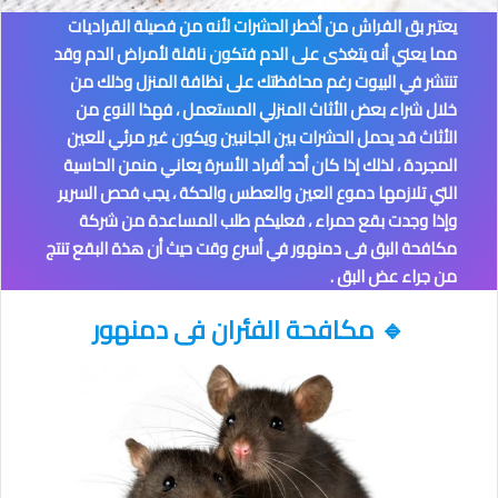
يعتبر بق الفراش من أخطر الحشرات لأنه من فصيلة القراديات
مما يعني أنه يتغذى على الدم فتكون ناقلة لأمراض الدم وقد
تنتشر في البيوت رغم محافظتك على نظافة المنزل وذلك من
خلال شراء بعض الأثاث المنزلي المستعمل ، فهذا النوع من
الأثاث قد يحمل الحشرات بين الجانبين ويكون غير مرئي للعين
المجردة ، لذلك إذا كان أحد أفراد الأسرة يعاني منمن الحاسية
التي تلازمها دموع العين والعطس والحكة ، يجب فحص السرير
وإذا وجدت بقع حمراء ، فعليكم طلب المساعدة من شركة
مكافحة البق فى دمنهور
في أسرع وقت حيث أن هذة البقع تنتج
من جراء عض البق .
🔹
مكافحة الفئران
فى دمنهور