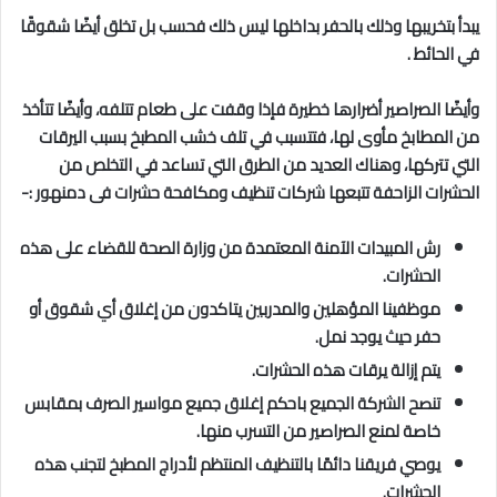
يبدأ بتخريبها وذلك بالحفر بداخلها ليس ذلك فحسب بل تخلق أيضًا شقوقًا
في الحائط .
وأيضًا الصراصير أضرارها خطيرة فإذا وقفت على طعام تتلفه، وأيضًا تتأخذ
من المطابخ مأوى لها، فتتسبب في تلف خشب المطبخ بسبب اليرقات
التي تتركها، وهناك العديد من الطرق التي تساعد في التخلص من
الحشرات الزاحفة تتبعها شركات تنظيف ومكافحة حشرات فى دمنهور
:-
رش المبيدات الآمنة المعتمدة من وزارة الصحة للقضاء على هذه
الحشرات.
موظفينا المؤهلين والمدربين يتاكدون من إغلاق أي شقوق أو
حفر حيث يوجد نمل.
يتم إزالة يرقات هذه الحشرات.
تنصح الشركة الجميع باحكم إغلاق جميع مواسير الصرف بمقابس
خاصة لمنع الصراصير من التسرب منها.
يوصي فريقنا دائمًا بالتنظيف المنتظم لأدراج المطبخ لتجنب هذه
الحشرات.