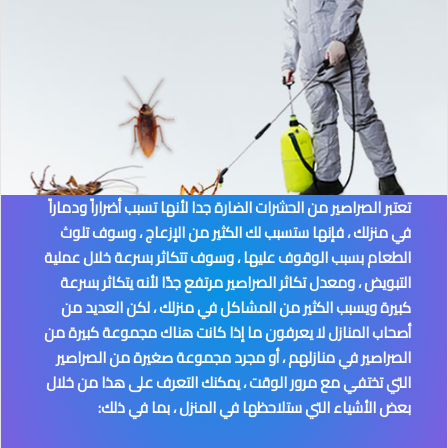
تعتبر الصراصير من الحشرات الضارة جدا لأنها تسبب أضراراً ودماراً
في منزلك ، فإنها ستسبب لك الكثير من الإزعاج ، وسوف تلوث
الطعام بسبب الوقوف عليها ، وسوف تتكاثر بسرعة خلال عملية
التبويض ، ومعدل تكاثر الصراصير مرتفع جدًا لأنه يتكاثر بسرعة
كبيرة ويسبب الكثير من المشاكل في منزلك ، لكن العديد من
أصحاب المنازل لا يعرفون ما إذا كانت هناك مجموعة كبيرة من
الصراصير في منازلهم ، أو مجرد مجموعة صغيرة من الصراصير
التي تختفي مع مرور الوقت ، يمكنك التعرف على هذا من خلال
بعض الأشياء التي ستلاحظها في المنزل ، بما في ذلك: