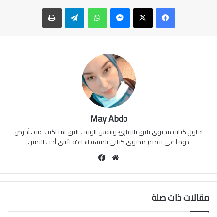
ماسنجر
واتساب
تيلقرام
طباعة
May Abdo
احاول كتابة محتوى يليق بالقارئ وبنفس الوقت يليق بما اكتب عنه ، أحرص
دوماً على تقديم محتوى كتابي بلمسة ابداعيّة لأنني أحب التميز .
موقع
فيسبوك
الويب
مقالات ذات صلة