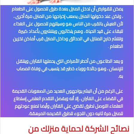
يمكن للقوارض أن تدخل المنزل بعدة طرق للحصول على الطعام
، ولكن عند دخولها المنزل يصعب إخراجها من المنزل مرة أخرى ،
لأن العيش بالقرب من الناس هو وسيلتهم للحصول على الغذاء
للبقاء على قيد الحياة ، وهم يتكاثرون وينتشرون بأعداد كبيرة
وتنتشر خارج المنازل في الحدائق وداخل المنزل قرب أماكن تخزين
الطعام
.
و يعد الطاعون من أخطر الأمراض التي يحملها الفئران وينتقل
للإنسان ، وهو جائحة ووباء خطير قد يتسبب في وفاة المصاب
به.
على الرغم من أن البشر يواجهون العديد من الصعوبات القديمة
في القضاء على الفئران ، إلا أنه وبفضل التقدم العلمي إستطاع
العلماء التوصل لطرق تقضي علي الفئران وأيضا تمنع عودتهم
للمنزل مرة ثانيه دون اللجوء للطرق القديمه المرهقة.
نصائح الشركة لحماية منزلك من