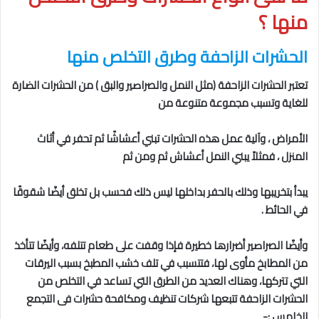
منها
؟
الحشرات الزاحفة
وطرق التخلص منها
تعتبر الحشرات الزاحفة (مثل النمل والصراصير والبق ) من الحشرات الضارة
للغاية وتسبب مجموعة متنوعة من
الأمراض ، وآلية عمل هذه الحشرات تبني أعشاشًا ثم تحفر في أثاث
المنزل ، فمثلاً يبني النمل أعشاش ثم ومن ثم
يبدأ بتخريبها وذلك بالحفر بداخلها ليس ذلك فحسب بل تخلق أيضًا شقوقًا
في الحائط .
وأيضًا الصراصير أضرارها خطيرة فإذا وقفت على طعام تتلفه، وأيضًا تتأخذ
من المطابخ مأوى لها، فتتسبب في تلف خشب المطبخ بسبب اليرقات
التي تتركها، وهناك العديد من الطرق التي تساعد في التخلص من
الحشرات الزاحفة تتبعها شركات تنظيف ومكافحة حشرات فى التجمع
الخامس
:-