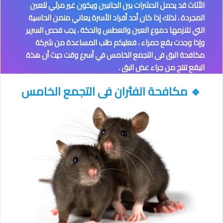
الأثاث قد يحمل الحشرات بين الجانبين ويكون غير مرئي للعين
المجردة ، لذلك إذا كان أحد أفراد الأسرة يعاني منمن الحاسية
التي تلازمها دموع العين والعطس والحكة ، يجب فحص السرير
وإذا وجدت بقع حمراء ، فعليكم طلب المساعدة من شركة
مكافحة البق فى التجمع الخامس
في أسرع وقت حيث أن هذة
البقع تنتج من جراء عض البق .
🔹
مكافحة الفئران
فى التجمع الخامس