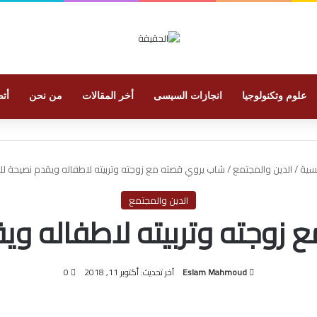
علوم وتكنولوجيا
انجازات السيسى
أخر المقالات
من نحن
أتص
يسية
/
الدين والمجتمع
/
شاب يروي قصته مع زوجته وتربيته لاطفاله ويقدم نصيحة لل
الدين والمجتمع
زوجته وتربيته لاطفاله وي
Eslam Mahmoud
آخر تحديث: أكتوبر 11, 2018
0