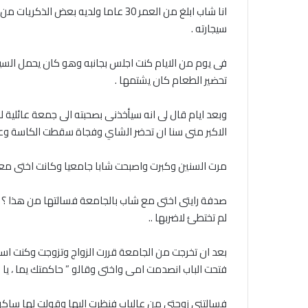
سيجارته .
فى يوم من الايام كنت اجلس بجانبه وهو كان يحمل السيج
تحضير الطعام كان يشتمها .
الاكبر منى سنا ان تحضر الشاي وفجاة سقطت الكاسة وعل
مرت السنين وكبرت واصبحت شابا جامعيا وكانت اختى معى 
صدفة رايتى اختى مع شاب بالجامعة فسالتها من هذا ؟ .
لم تختطئ لاضربها ..
بعد ان تخرجت من الجامعة قررت الزواج وتزوجت وكنت اسا
فتحت الباب انصدمت امى واختى وقالو ” حاكمتك يما ، يا 
فسالتنى زوجتى من عالباب فنظرت اليها وقولت لها ساكو