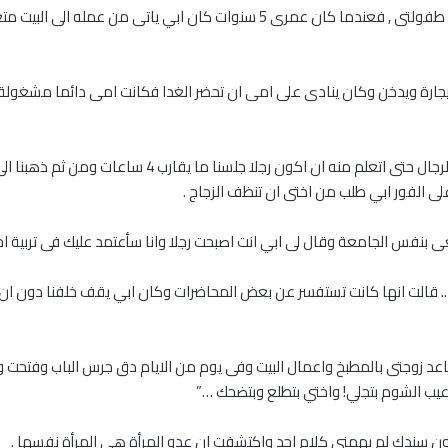
انا شاب ابلغ من العمر 30 عاما ولديه بعض الذكريات من طفولتى , فعندما كان عمرى
ارة ويدخن وكان ينادى على امى ان تحضر الغدا فكانت امى دائما مشغولة بأع
وبعد ايام قال لى انه سيأخذنى بصحبته الى جمعة عائلية لل
ى الفور ابي طلب من اختى ان تنظف الزجاج .
بنفس الجامعة وقال لى ابي انت اصبحت رجلا وانا سأعتمد عليك فى تربية اخت
. قالت انها كانت تستفسر عن بعض المحاضرات وكان ابي يقف خلفنا دون ان ن
عد زوجتى بالمطبخ واعمال البيت وفى يوم من الايام دق جرس الباب وفتحت و
عيب الشوم بتجلي! واختي بتطلع وبتضحك …”
ن سندك لم يهمنى كلام احد واكتشفت ان عدو المرأة هي المرأة نفسها .