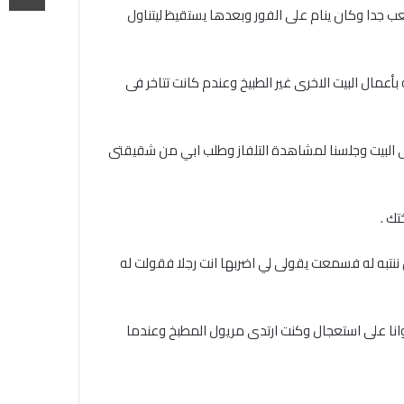
 5 سنوات كان ابي ياتى من عمله الى البيت متعب جدا وكان ينام على الفور وبعدها يستقيظ ليتناول
مال البيت الاخرى غير الطبيخ وعندم كانت تتاخر فى
رجال حتى اتعلم منه ان اكون رجلا جلسنا ما يقارب 4 ساعات ومن ثم ذهبنا الى البيت وجلسنا لمشاهدة التلفاز وطلب ابي من شقيقتى
ك .
نتبه له فسمعت يقولى لي اضربها انت رجلا فقولت له
انا على استعجال وكنت ارتدى مريول المطبخ وعندما