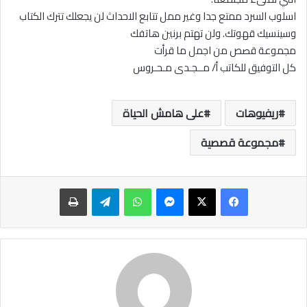
اسلوب السرد ممتع جدا وغير ممل تتابع الاحداث لن يجعلك تترك الكتاب
وسينسيك قهوتك. ولن تهتم برنين هاتفك
مجموعة قصص من اجمل ما قرأت
كل التوفيق للكاتب أ/ مــجـدى مـحـروس
ريفيوهات
على هامش الحياة
مجموعة قصصية
ماسنجر
واتساب
تيلقرام
طباعة