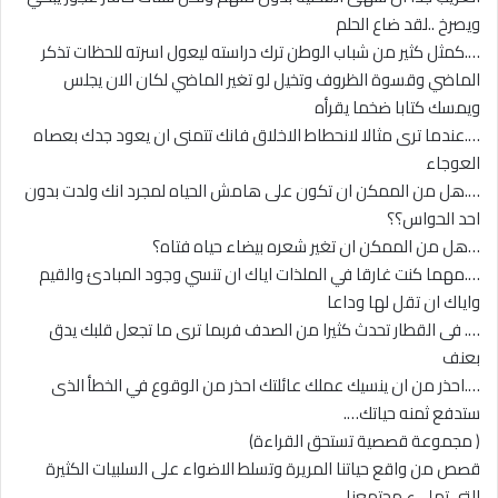
ويصرخ ..لقد ضاع الحلم
….كمثل كثير من شباب الوطن ترك دراسته ليعول اسرته للحظات تذكر
الماضي وقسوة الظروف وتخيل لو تغير الماضي لكان الان يجلس
ويمسك كتابا ضخما يقرأه
….عندما ترى مثالا لانحطاط الاخلاق فانك تتمنى ان يعود جدك بعصاه
العوجاء
….هل من الممكن ان تكون على هامش الحياه لمجرد انك ولدت بدون
احد الحواس؟؟
…هل من الممكن ان تغير شعره بيضاء حياه فتاه؟
….مهما كنت غارقا في الملذات اياك ان تنسي وجود المبادئ والقيم
واياك ان تقل لها وداعا
…. فى القطار تحدث كثيرا من الصدف فربما ترى ما تجعل قلبك يدق
بعنف
….احذر من ان ينسيك عملك عائلتك احذر من الوقوع في الخطأ الذى
ستدفع ثمنه حياتك….
( مجموعة قصصية تستحق القراءة)
قصص من واقع حياتنا المريرة وتسلط الاضواء على السلبيات الكثيرة
التي تملىء مجتمعنا.