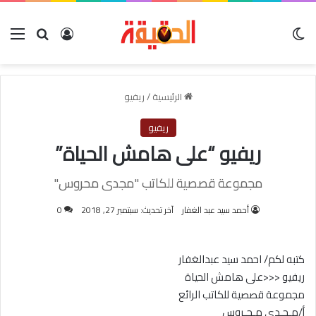
الوضع المظلم
بحث عن
تسجيل الدخو
الق
الرئيسية
/
ريفيو
ريفيو
ريفيو “على هامش الحياة”
مجموعة قصصية للكاتب "مجدى محروس"
أحمد سيد عبد الغفار
آخر تحديث: سبتمبر 27, 2018
0
كتبه لكم/ احمد سيد عبدالغفار
ريفيو <<<على هامش الحياة
مجموعة قصصية للكاتب الرائع
أ/مـجـدى مـحـروس