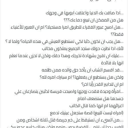
…اذا ضاقت بك الدنيا واغلقت ابوبها في وجهك
هل من الممكن ان تبيع دماءك؟؟؟
…هل اصبح عبور الفقراء للطريق امرا مستحيلا؟ ام ان العبور للأغنياء
فقط؟؟
…هل يجب ان تكون ذئبا لكي تستطيع العيش في هذه الحياه؟ ولما لا ؟
لأنك اذا نظرت حولك ستجد الجميع يملكون مخالب
….عليك ان تفرح بشهادة تخرجك وهذا حقك ولكن لا تحزن عندما تعلم
انها بلا فائدة
….قد اقسم الشاب ان يأخذ حق والده ممن ظلمه
ولكن هل يستطيع ان يفعلها؟ ام سيترك امره لله؟
ام ان لتدابير القدر رأيا اخر؟
…امرأة وحيدة فقدت زوجها واصبحت فريسة لذئبين يتصارعان علي
جسدها هل ستضعف امام
اغرائهما ام انها كما قال الكاتب
(امراه ليست للبيع) قصة ستجعل عينيك تدمع
….من السيء ان تستيقظ على خبر جريمة قتل ثلاثة اشخاص ومن
الغريب جدا ان تنتهى القضية بدون متهم ولكن هناك خاسر عجوز يبكي