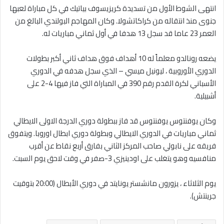
انتهى الشوط الأول من تسديدة كريزيسوف بياتيك في كل مباراة لعبها
جنوى منذ انتقاله من كراكاتشولا. وكان المهاجم البولندي البالغ من
العمر 23 عاما قد سجل 13 هدفا في أول ثماني مباريات له.
يضعه رونالدو معلماً له 10 أهداف فوق هداف ثاني أكبر بطولات
الدوري الأوروبية ، ليونيل ميسي – الذي سجل هدفه في الدوري
الأسباني لكرة القدم رقم 390 في المباراة التي فاز فيها 4-2 على
أشبيلية.
وكان يوفنتوس يوفنتوس قد فاز ببطولة دوري الدرجة الاولى الايطالي
ثماني مباريات في الدوري الايطالي وبطولة دوري ابطال اوروبا. ويتفوق
فريقه على نابولي صاحب المركز الثاني بفارق أربع نقاط عن أقرب
منافسيه وهو يتغلب على اودينيزي 3-صفر في وقت لاحق يوم السبت.
يوم الثلاثاء ، يزورون مانشستر يونايتد في دوري الأبطال (20:00 بتوقيت
جرينتش).