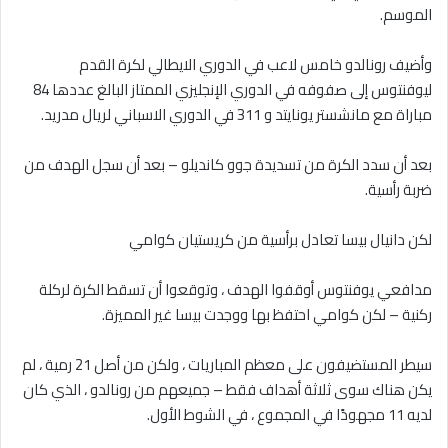
الموسم.
وأضيف رونالدو خامس لاعب في الدوري الايطالي لكرة القدم
ليوفنتوس إلى صفوفه في الدوري الإنجليزي الممتاز البالغ عددها 84
مباراة مع مانشستر يونايتد و 311 في الدوري الاسباني لريال مدريد.
بعد أن سدد الكرة من تسديدة جوو كانديلو – بعد أن سجل الهدف من
ضربة رأسية.
لكن دانيال بيسا تعادل برأسية من كريستيان كوامي
مدافعي يوفنتوس أوقفوا الهدف ، وتوقعوا أن تسقط الكرة لركلة
ركنية – لكن كوامي احتفظ بها ووجدت بيسا غير المميزة.
سيطر المستضيفون على معظم المباريات ، ولكن من أصل 21 رمية ، لم
يكن هناك سوى ثلاثة أهداف فقط – جميعهم من رونالدو ، الذي كان
لديه 11 مجهودًا في المجموع ، في الشوط الأول.