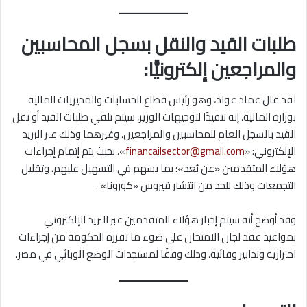
طلبات القيد والنقل بسجل المحاسبين
والمراجعين إلكترونيًّا‎:
لقد قال عماد عواد، وهو رئيس قطاع الحسابات والمديريات المالية
بوزارة المالية، إنه تنفيذًا لتوجيهات الوزير، سيتم تلقي طلبات القيد أو نقل
القيد بالسجل العام للمحاسبين والمراجعين، وغيرهما وذلك عبر البريد
الإلكتروني: «
financailsector@gmail.com
»، بحيث يتم إتمام إجراءات
هؤلاء المتقدمين «عن بُعد»؛ بما يسهم في التسهيل عليهم، وتقليل
التجمعات وذلك للحد من انتشار فيروس «كورونا» .
وقد أوضح أنه سيتم إخبار هؤلاء المتقدمين عبر البريد الإلكتروني
بمواعيد عقد لجان الامتحان على ضوء ما تقرره الحكومة من إجراءات
احترازية وتدابير وقائية، وذلك وفقًا لمستجدات الوضع الوبائي في مصر.