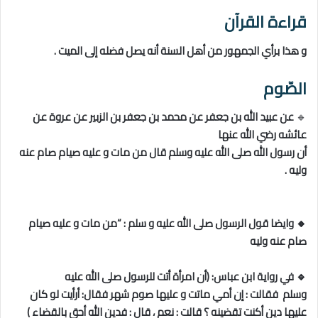
قراءة القرآن
و هذا برأي الجمهور من أهل السنة أنه يصل فضله إلى الميت .
الصّوم
🔹
عن عبيد الله بن جعفر عن محمد بن جعفر بن الزبير عن عروة عن
عائشه رضي الله عنها
أن رسول الله صلى الله عليه وسلم قال من مات و عليه صيام صام عنه
وليه .
🔸 وايضا قول الرسول صلى الله عليه و سلم : “من مات و عليه صيام
صام عنه وليه
🔹 في رواية ابن عباس: (أن امرأة أتت للرسول صلى الله عليه
وسلم فقالت : إن أمي ماتت و عليها صوم شهر فقال: أرأيت لو كان
عليها دين أكنت تقضينه ؟ قالت : نعم ، قال : فدين الله أحق بالقضاء )