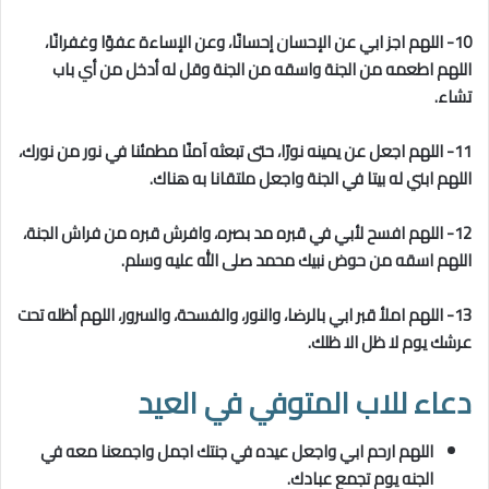
10- اللهم اجز ابي عن الإحسان إحسانًا، وعن الإساءة عفوًا وغفرانًا،
اللهم اطعمه من الجنة واسقه من الجنة وقل له أدخل من أي باب
تشاء.
11- اللهم اجعل عن يمينه نورًا، حتى تبعثه آمنًا مطمئنا في نور من نورك،
اللهم ابني له بيتا في الجنة واجعل ملتقانا به هناك.
12- اللهم افسح لأبي في قبره مد بصره، وافرش قبره من فراش الجنة،
اللهم اسقه من حوض نبيك محمد صلى الله عليه وسلم.
13- اللهم املأ قبر ابي بالرضا، والنور، والفسحة، والسرور، اللهم أظله تحت
عرشك يوم لا ظل الا ظلك.
دعاء للاب المتوفي في العيد
اللهم ارحم ابي واجعل عيده في جنتك اجمل واجمعنا معه في
الجنه يوم تجمع عبادك.