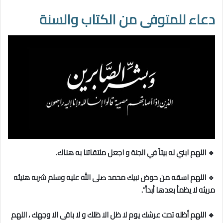
دعاء للمتوفى من الكتاب والسنة
🔸 اللهم ابني له بيتاً في الجنة و اجعل ملتقاتنا به هناك.
🔹 اللهم اسقه من حوض نبيك محمد صلى الله عليه وسلم شربه هنيئه
مريئه لا يظمأ بعدها أبداً”.
🔸 اللهم أظله تحت عرشك يوم لا ظل الا ظلك و لا باقى الا وجهك ، اللهم