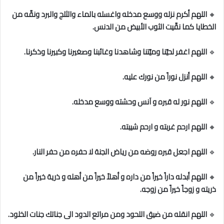
🔸
اللهم أكرم نزله ووسع مدخله واغسله بالماء والثلج والبرد ونقّه من
الخطايا كما نقّيت الثوب الأبيض من الدنس.
🔹
اللهم اغفر لحيّنا وميّتنا وشاهدنا وغائبنا وصغيرنا وكبيرنا وذكرنا.
🔸
اللهم أنزل نوراً من نورك عليه.
🔹
اللهم نور له قبره و آنس وحشته ووسع مدخله.
🔸
اللهم ارحم غربته و ارحم شيبته.
🔹
اللهم اجعل قبره روضه من رياض الجنة لا حفره من حفر النار.
🔸
اللهم أبدله داراً خيراً من داره و أهلاً خيراً من أهله و ذرية خيراً من
ذريته و زوجاً خيراً من زوجه.
🔹
اللهم انقله من ضيق اللحود ومن مراتع الدود الى جناتك جنات الخلود.