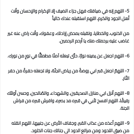
5- اللهم إنه في ضيافتك فهل جزاء الضيف إلا الإكرام والإحسان وأنت
أهل الجود والكرم، اللهم استقبله عندك خالياً
من الذنوب، والخطايا، وتقبله بمحض إرادتك، وعفوك، وأنت راض عنه غير
غاضب عليه برحمتك منك يا أرحم الرحمين.
6- اللهم اجعل عن يمينه نورًا، حتّى تبعثه آمنًا مطمئنًّا في نورٍ من نورك.
7- اللهمّ اجعل قبر ابي روضةً من رياض الجنّة، ولا تجعله حفرةً من حفر
النّار.
8- اللهم أنزل ابي منازل الصديقين، والشهداء، والصّالحين، وحسن أولئك
رفيقًا، اللهم افسح لأبي في قبره مد بصره، وافرش قبره من فراش
الجنة.
9- اللهم أعذه من عذاب القبر، وجفاف الأرض عن جنبيها، اللهم انقله
من ضيق اللحود ومن مراتع الدود الى جناتك جنات الخلود.