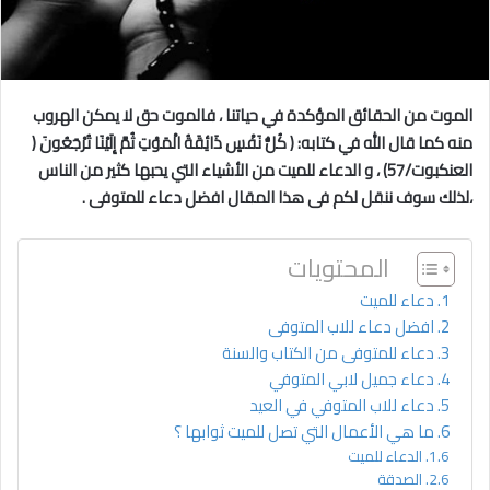
الموت من الحقائق المؤكدة في حياتنا ، فالموت حق لا يمكن الهروب
منه كما قال الله في كتابه: ( كُلُّ نَفْسٍ ذَائِقَةُ الْمَوْتِ ثُمَّ إِلَيْنَا تُرْجَعُونَ (
العنكبوت/57) ، و الدعاء للميت من الأشياء التي يحبها كثير من الناس
،لذلك سوف ننقل لكم فى هذا المقال افضل دعاء للمتوفى .
المحتويات
دعاء للميت
افضل دعاء للاب المتوفى
دعاء للمتوفى من الكتاب والسنة
دعاء جميل لابي المتوفي
دعاء للاب المتوفي في العيد
ما هي الأعمال التي تصل للميت ثوابها ؟
الدعاء للميت
الصدقة