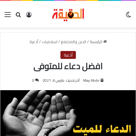
الوضع المظلم
بحث عن
تسجيل الدخول
الق
الرئيسية
/
الدين والمجتمع
/
اسلاميات
/
أدعية
أدعية
افضل دعاء للمتوفى
May Abdo
آخر تحديث: مارس 6, 2021
0