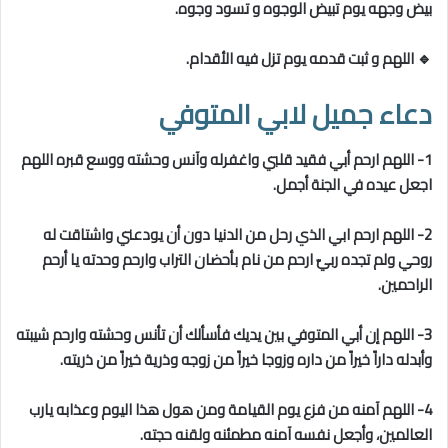
بيض وجهه يوم تبيض الوجوه و تسود وجوه.
🔹 اللهم و ثبت قدمه يوم تزل فيه الأقدام.
دعاء جميل لابي المتوفي
1- اللهم ارحم أبي فقيد قلبي واغفرله وآنس وحشته ووسع قبره اللهم
اجعل عيده في الجنة أجمل.
2- اللهم ارحم ابي الذي رحل من الدنيا دون أن يودعني واشتاقت له
روحي ولم تجده ربيّ ارحم من نام بأحضان التراب وارحم وحدته يا أرحم
الراحمين.
3- اللهم إن أبي المتوفي بين يديك فأسألك أن تأنس وحشته وارحم شيبته
وأبدله داراً خيراً من داره وزوجا خيراً من زوجه وذرية خيراً من ذريته.
4- اللهم آمنه من فزع يوم القيامة ومن هول هذا اليوم وعذابه يارب
العالمين، وأجعل نفسه آمنه مطمئنه ولقنه حجته.