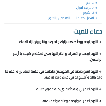
الحج
قراءة القرآن
الصّوم
افضل دعاء للاب المتوفى بالصور
دعاء للميت
🔹
اللهم ارحم روحاً صعدت إليك و لم يعد بيننا و بينها إلا الدعاء
🔸
اللهم ارحمه و اغفر له و انظر اليها بعين لطفك و كرمك يا أرحم
الراحمين .
🔹
اللهم ارفع درجته في المهديين واخلفه في عقبة الغابرين و اغفر لنا
و له يالله و أفسح له فى قبره و نور له فيه.
🔸
اللهم اغفر لي وله وأعقبني منه عقبى حسنة.
🔹
اللهم اغفر له وارحمه وعافه واعف عنه.