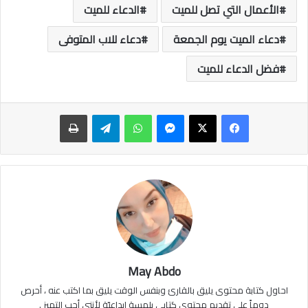
الأعمال التي تصل للميت
الدعاء للميت
دعاء الميت يوم الجمعة
دعاء للاب المتوفى
فضل الدعاء للميت
ماسنجر
واتساب
تيلقرام
طباعة
May Abdo
احاول كتابة محتوى يليق بالقارئ وبنفس الوقت يليق بما اكتب عنه ، أحرص
دوماً على تقديم محتوى كتابي بلمسة ابداعيّة لأنني أحب التميز .