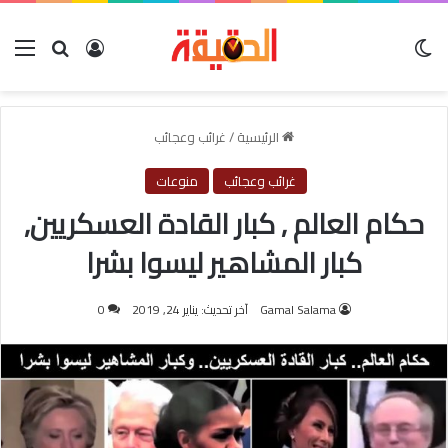
الوضع المظلم
بحث عن
تسجيل الدخو
الق
الرئيسية
/
غرائب وعجائب
غرائب وعجائب
منوعات
حكام العالم , كبار القادة العسكريين,
كبار المشاهير ليسوا بشرا
Gamal Salama
آخر تحديث: يناير 24, 2019
0