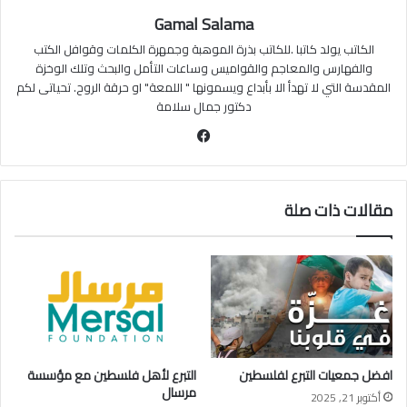
Gamal Salama
الكاتب يولد كاتبا .للكاتب بذرة الموهبة وجمهرة الكلمات وقوافل الكتب
والفهارس والمعاجم والقواميس وساعات التأمل والبحث وتلك الوخزة
المقدسة التي لا تهدأ الا بأبداع ويسمونها " اللمعة" او حرقة الروح. تحياتى لكم
دكتور جمال سلامة
فيسبوك
مقالات ذات صلة
افضل جمعيات التبرع لفلسطين
التبرع لأهل فلسطين مع مؤسسة
مرسال
أكتوبر 21, 2025