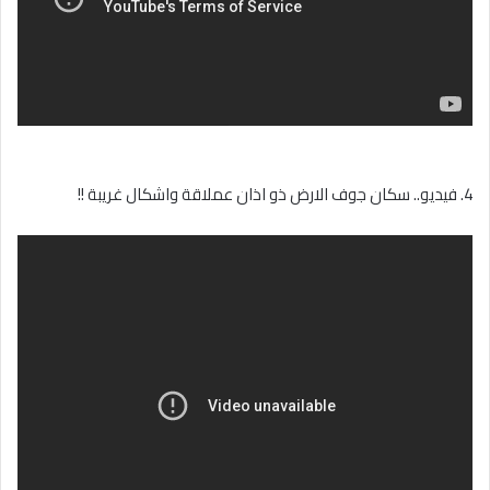
4. فيديو.. سكان جوف الارض ذو اذان عملاقة واشكال غريبة !!