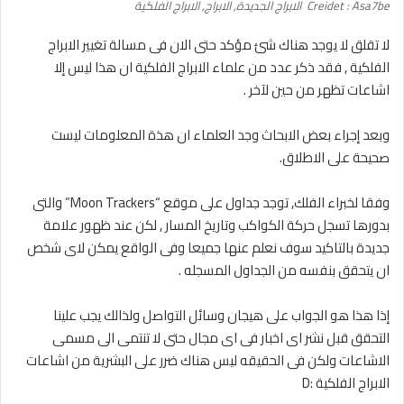
Creidet : Asa7be الابراج الجديدة, الابراج, الابراج الفلكية
لا تقلق لا يوجد هناك شئ مؤكد حتى الان فى مسالة تغيير الابراج
الفلكية , فقد ذكر عدد من علماء الابراج الفلكية ان هذا ليس إلا
اشاعات تظهر من حين لآخر .
وبعد إجراء بعض الابحاث وجد العلماء ان هذة المعلومات ليست
صحيحة على الاطلاق.
وفقا لخبراء الفلك, توجد جداول على موقع “Moon Trackers” والتى
بدورها تسجل حركة الكواكب وتاريخ المسار , لكن عند ظهور علامة
جديدة بالتاكيد سوف نعلم عنها جميعا وفى الواقع يمكن لاى شخص
ان يتحقق بنفسه من الجداول المسجله .
إذا هذا هو الجواب على هيجان وسائل التواصل ولذالك يجب علينا
التحقق قبل نشر اى اخبار فى اى مجال حتى لا تنتمى الى مسمى
الاشاعات ولكن فى الحقيقه ليس هناك ضرر على البشرية من اشاعات
الابراج الفلكية :D