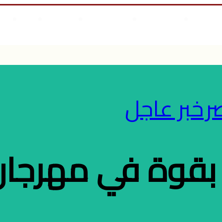
مال
علوم وتكنولوجيا
انجازات السيسى
أخر المقالات
من نحن
أت
لابس أطفال
ر
خبر عاجل
قوة في مهرجان 