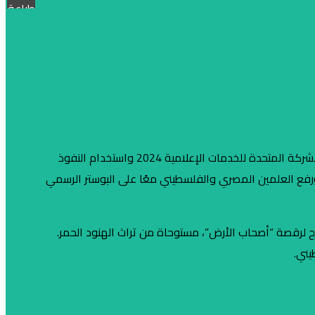
طباعة
حضور فلسطين بقوة في مهرجان العلمين 2024 “العالم عالمين” يعد دليلاً على إعادة الريادة المصرية . وبالتالي قررت الشركة المتحدة للخدمات الإعلامية 2024 واستخدام النفوذ
في تخصيص 60% من أرباح المهرجان لصالح أهل فلسطين، ورفع العلمين المصري والفلسطيني معًا على البوستر الرسمي
ح لرقصة “أصحاب الأرض”، مستوحاة من تراث الهنود الحمر.