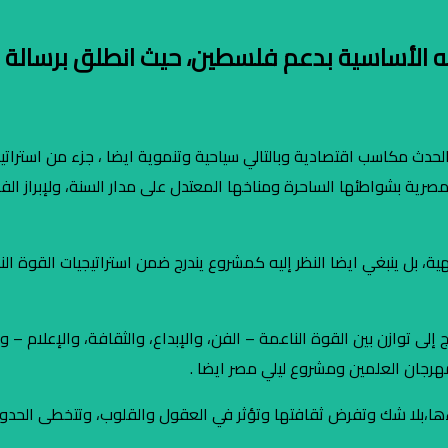
لته الأساسية بدعم فلسطين، حيث انطلق برسالة
حضور فلسطين بقوة في مهرجان العلمين 2024 يجني الحدث مكاسب اقتصادية وبالتالي سياحية وتنموية اي
صرية بشواطئها الساحرة ومناخها المعتدل على مدار السنة، ولإبراز الفر
ية، بل ينبغي ايضا النظر إليه كمشروع يندرج ضمن استراتيجيات القوة ال
إلى توازن بين القوة الناعمة – الفن، والإبداع، والثقافة، والإعلام – و
هرجان العلمين ومشروع ليلي مصر ايضا .
ها،بلا شك وتفرض ثقافتها وتؤثر في العقول والقلوب، وتتخطى الحدود،