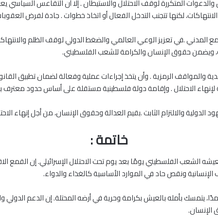
 والدعوات المتكررة لوقف الاحتلال والاستيطان . إلا أن التقاعس السياسي يع
الانتهاكات، لكنها تتجنب التدخل الفعال أو اتخاذ خطوات . جادة لفرض العقوب
تمع المدني .في تعزيز الوعي العالمي والضغط الدولي لوقف الظلم والانتهاكا
، ويضمن حقوق الإنسان والكرامة للشعب الفلسطيني.
ليدية والمواقف الرمزية . وأن يتخذ إجراءات عملية وفعالة لضمان تطبيق القانو
ة لإنهاء الاحتلال . وإقامة دولة فلسطينية مستقلة على أساس حدود معترف بها 
 الدولية والالتزام الثابت .بقيم العدالة وحقوق الإنسان، من أجل إنهاء الاح
خاتمة :
شه الشعب الفلسطيني يومًا بعد يوم تحت الاحتلال الإسرائيلي. إن القمع ال
 الإنسانية ونقص حاد في الموارد الأساسية كالغذاء والدواء.
دًا، يتمسك بأمله بالعيش بكرامة وحرية في أرضه المحتلة. إن الدعم الدولي وا
ق الإنسان.