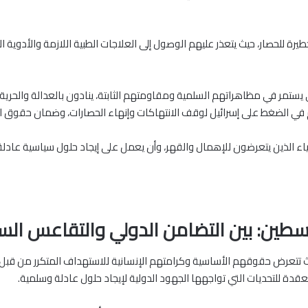
طيرة للحصار، حيث يتعذر عليهم الوصول إلى العلاجات الطبية اللازمة والأدوي
يستمر في مظاهراتهم السلمية ومقاومتهم الثابتة، ينادون بالعدالة والحرية،
ام في الضغط على إسرائيل لوقف الانتهاكات وإنهاء الحصارات، وضمان حقوق 
برياء الذين يتعرضون للإهمال والقهر، وأن يعمل على إيجاد حلول سياسية عاد
طين: بين التضامن الدولي والتقاعس ال
تتعرض حقوقهم الأساسية وكرامتهم الإنسانية للاستهداف المتكرر من قبل الا
دة للتحديات التي تواجهها الجهود الدولية لإيجاد حلول عادلة وسلمية.