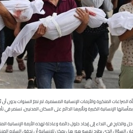
 الصراعات المتكررة والأزمات الإنسانية المستمرة. لم تمرّ السنوات بدون أن
ساتها الإنسانية الكبيرة وتأثيرها الدائم على السكان المدنيين، تستمر في تأج
 والخارج في النداء إلى إيجاد حلول دائمة وعادلة لهذه الأزمة الإنسانية الم
، فإن السؤال الذي يطرح نفسه هو: هل يمكن للإنسانية أن تحقق السلام ال