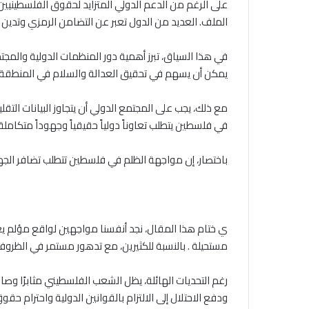
على الرغم من الدعم الدولي المتزايد لحقوق الفلسطينيين
الملف. العديد من الدول تعبر عن التضامن الرمزي وتدين 
في هذا السياق، تبرز أهمية دور المنظمات الدولية والمج
يمكن أن يسهم في تحقيق العدالة والسلام في المنطقة
مع ذلك، يجب على المجتمع الدولي أن يتجاوز البيانات التق
في فلسطين يتطلب تعاوناً دولياً حقيقياً وجهوداً متكامل
باختصار، إن مواجهة الظلم في فلسطين تتطلب تضافر الجهود
ي ختام هذا المقال، نجد أنفسنا مواجهين لواقع مؤلم يعي
مستحيلة . بالنسبة للكثيرين، مع تدهور مستمر في الظروف
رغم التحديات الهائلة، يظل الشعب الفلسطيني مثابرًا وصام
ودفع الاحتلال إلى الالتزام بالقوانين الدولية واحترام حقو