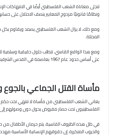
تتجلى معاناة الشعب الفلسطيني أيضًا في الانتهاكات الإن
ونظامًا قانونيًا مزدوج المعايير ينصف الاحتلال على حساب
ومع ذلك، لا يزال الشعب الفلسطيني يصمد ويقاوم بكل ش
المحتلة.
ومع هذا الواقع القاسي، تتطلب حلول حقيقية وسلمية للص
على أساس حدود عام 1967 بعاصمة في القدس الشرقية. هذا هو الطريق الوحيد لتحقيق السلام والاستقرار في المنطقة، ولتخفيف معاناة الشعب الفلسطيني وإعادة بناء حياتهم.
مأساة القتل الجماعي بالجوع و
يعاني الشعب الفلسطيني من مأساة لا تنتهي تحت حكم ال
الفلسطينيون تحت حصار مفروض يحول دون وصولهم إلى الغذ
في ظل هذه الظروف القاسية، يتم حرمان الأطفال من حق
والحروب المتكررة. إن حقوقهم الإنسانية الأساسية مهددة