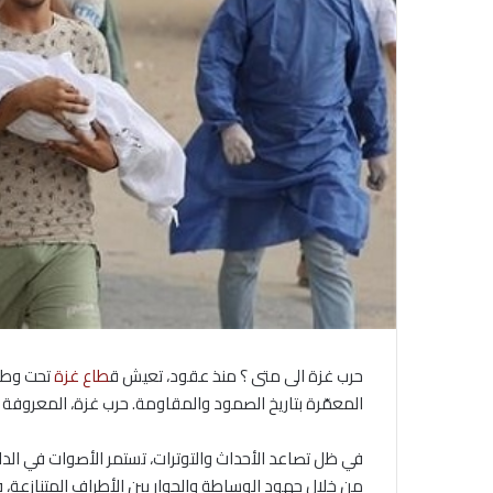
حرب غزة الى متى ؟ منذ عقود، تعيش ق
طاع غزة
تحت وطأة
المعمّرة بتاريخ الصمود والمقاومة. حرب غزة، المعروفة بمأ
في ظل تصاعد الأحداث والتوترات، تستمر الأصوات في الداخل
من خلال جهود الوساطة والحوار بين الأطراف المتنازعة