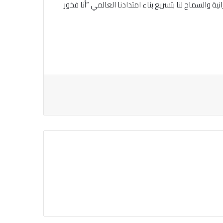
 والسماح لنا بتسريع بناء امتدادنا العالمي “أنا فخور