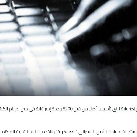
حصلت شركة Temasek على شركة Sygnia للاستشارات الإلكترونية التي تأس