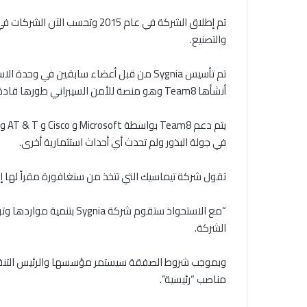
والتصنيع.
أنشأها Team8 وهو منصة للأمن السيبراني طورها قادة سابقون من 8200 ناداف زافرير وإسرائيل غريمبرغ ، و ليران غرينبيرغ.
في جولة البذور ولم تحدث أي أحداث استثمارية أخرى.
تقول شركة تيماسيك التي تتخذ من سنغافورة مقراً لها إ
“مع الاستحواذ ستقوم ش
الشركة.
وبموجب شروط الصفقة سيستمر مؤسسها والرئيس التنفي
مناصب “رئيسية”.