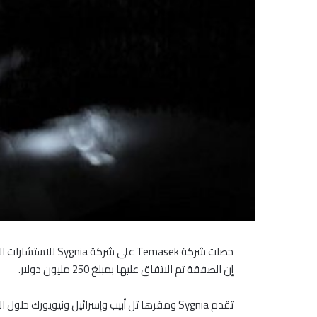
إن الصفقة تم الاتفاق عليها بمبلغ 250 مليون دولار.
تقدم Sygnia ومقرها تل أبيب وإسرائيل ونيويورك حلول الاستجابة لحوادث الأمن السيبراني “العسكرية” والخدمات الاستشارية للمنظمات في جميع أنحاء العالم.