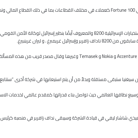
تم إطلاق الشركة في عام 2015 وتحسب الآن الشركات في Fortune 100 كعملاء في مختلف القطاعات ب
ن سيغنيا ستبقى مستقلة وبدلاً من أن يتم استيعابها في شركة أخرى “ستتاب
ركة Sygnia بتنمية مواردها وتوسيع نطاقها العالمي حيث تواصل بناء قدراتها كمقدم عالمي لخ
ذي شاشار ليفي في قيادة الشركة وسيبقى نداف زافرير في منصبه كرئيس