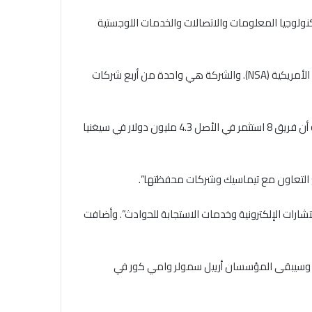
ما في ذلك القطاع المالي وتكنولوجيا المعلومات والاتصالات والخدمات اللوجستية
تم تأسيس Sygnia من قبل أعضاء سابقين في وحدة الاستخبارات الإسرائيلية 8200 والمعروف أيضًا بنظير إسرائيل لوكالة الأمن القومي الأمريكية (NSA). والشركة هي واحدة من أربع شركات
يتم دعم Team8 بواسطة Microsoft و Cisco و AT & T و Accenture و Nokia و Temasek وغيرها وقال مصدر قريب من هذه المسألة أن فريق 8 استثمر في الأصل 4.3 مليون دولار في سيغنيا
ع التعاون مع تيماسيك وشركات محفظتها”.
دمات الاستشارات الإلكترونية وخدمات الاستجابة للحوادث”. وأضافت
 وسيبقى المؤسسان أرييل سمولر وامي كور في