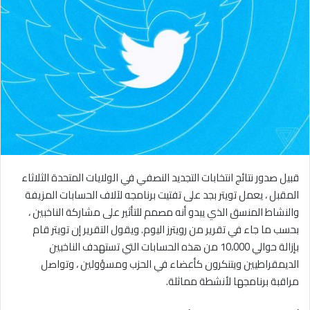
قبيل صدور نتائج انتخابات التجديد النصفي في الولايات المتحدة الثلاثاء
المقبل ، يعمل تويتر بجد على تفتيت برنامجه لآلاف الحسابات المزيفة
والنشاط المنسق الذي يبدو أنه مصمم للتأثير على مشاركة الناخبين ،
بحسب ما جاء في تقرير من رويترز اليوم. ويقول التقرير إن تويتر قام
بإزالة حوالي 10،000 من هذه الحسابات التي تستهدف الناخبين
الديمقراطيين ويتنكرون كأعضاء في الحزب ومسؤولين ، وتواصل
مراقبة برنامجها لأنشطة مماثلة.