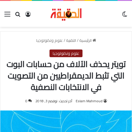
الوضع المظلم
بحث عن
تسجيل الدخو
الق
الرئيسية
/
التقنية
/
علوم وتكنولوجيا
علوم وتكنولوجيا
تويتر يحذف الآلاف من حسابات البوت
التي تثبط الديمقراطيين من التصويت
في الانتخابات النصفية
Eslam Mahmoud
آخر تحديث: نوفمبر 3, 2018
0