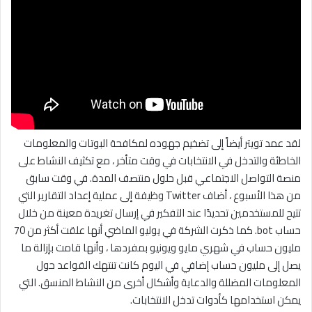
لقد عمد تويتر أيضاً إلى تضخيم جهوده لمكافحة البوتات والمعلومات
الخاطئة والتدخل في الانتخابات في وقت متأخر ، مع تكثيف النشاط على
منصة التواصل الاجتماعي قبل حلول منتصف المدة. في وقت سابق
من هذا الأسبوع ، أضاف Twitter وظيفة إلى عملية إعداد التقارير التي
تتيح للمستخدمين تحديدًا عند التفكير في إرسال تغريدة معينة من خلال
حساب bot. كما ذكرت الشركة في يوليو الماضي أنها علقت أكثر من 70
مليون حساب في شهري مايو ويونيو بمفردها ، وأنها قامت بإزالة ما
يصل إلى مليون حساب إضافي في اليوم كانت تنتهك القواعد حول
المعلومات المضللة والدعاية وأشكال أخرى من النشاط المنسق. التي
يمكن استخدامها كأدوات تدخل الانتخابات.