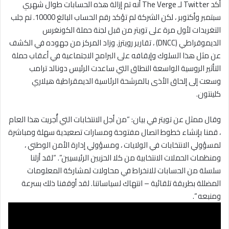
أكد Twitter لـ The Verge أنه تم إزالة هذه الحسابات طوال شهري
سبتمبر وأكتوبر ، لكن الشركة لم تؤكد رقم الحساب البالغ 10000. تم جلب
التغريدات لأول مرة على تويتر من قبل لجنة حملة الكونغرس
الديموقراطي (DNCC) ، تقارير رويترز. وزاد المركز من جهوده في الكشف
عن مثل هذا السلوك وإيقافه على البرامج الاجتماعية في أعقاب حملة
التأثير الروسية الواسعة النطاق التي ساعدت الرئيس دونالد ترامب
وسعت إلى إلحاق الأذى بالمرشحة الرئاسية الديمقراطية هيلاري
كلينتون.
وقال ممثل عن تويتر في بيان: “من أجل الانتخابات التي أُجريت هذا العام
، قمنا بإنشاء خطوط اتصال مفتوحة ومسارات تصعيدية سهلة ومباشرة
لمسؤولي الانتخابات في الولايات ، ومسؤولي إدارة الأمن الوطني ،
ومنظمات الحملات الانتخابية من كلا الحزبين الرئيسيين”. “لقد أزلنا
سلسلة من الحسابات للانخراط في محاولات لمشاركة المعلومات
المضللة بطريقة تلقائية – انتهاك لسياساتنا. لقد أوقفنا ذلك بسرعة
ومنبعه “.