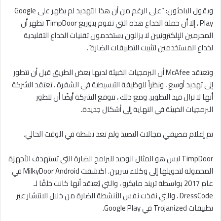
ويقول الباحثون: “على الرغم من أن هذا التهديد لم يظهر على Google
Play ، إلا أن حملة الخداع هذه التي تقوم بتوزيع TimpDoor تظهر أن
المجرمين الإلكترونيين لا يزالون يستخدمون تقنيات الخداع التقليدية
لخداع المستخدمين لتثبيت التطبيقات الضارة”.
وتعتقد McAfee أن البرمجيات الخبيثة لديها بعض الطريق قبل أن تتطور
إلى تهديد أوسع ، ونظراً للوظيفة التبسيطية في الشفرة ، تعتقد الشركة
أنها لا تزال قيد التطوير. ومع ذلك ، تتوقع الشركة أيضًا أن تتطور
البرمجيات الخبيثة في النهاية إلى أشكال جديدة.
تم إعلام مضيفي مجالات التصيد ولم تعد نشطة في الوقت الحالي.
TimpDoor ليس هو المثال الوحيد للبرامج الضارة التي تستهدف الأجهزة
المحمولة لتحويلها إلى وكلاء سريين. اكتشفت MilkyDoor Android في
عام 2017 بواسطة تريند مايكرو ، والتي يُعتقد أنها كانت خلفًا لـ
DressCode ، والتي نفذت نفس الأنشطة الضارة من خلال الانتشار عبر
تطبيقات Trojanized في Google Play.