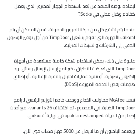
لإعادة توجيه المنفذ عن بُعد باستخدام الجهاز المخترق الذي يعمل
كخادم وكيل محلي في Socks.”
عندما يتم تشفير كل من حركة المرور والحمولة ، فمن الممكن أن يتم
اختطاف الأجهزة التي تقوم بتشغيل TimpDoor من أجل توفير الوصول
الخفي إلى الشركات والشبكات المنزلية.
علاوة على ذلك ، يمكن استخدام شبكة كاملة مستعبدة من أجهزة
TimpDoor التي تعرضت للاختراق ، كبرنامج إرسال لإرسال رسائل بريد
إلكتروني تصيدية ، أو تنفيذ عمليات احتيال بالنقرة الإعلانية ، أو إطلاق
هجمات رفض الخدمة الموزعة (DDoS).
تبعت McAfee محاولات الخداع ووجدت خادم التوزيع الرئيسي لبرامج
TimpDoor الضارة. في المجموع ، تم اكتشاف 26 variants ، مع أحدث
إصدار من الخبيثة .appk timestamped في نهاية أغسطس.
ويعتقد الباحثون أن ما لا يقل عن 5000 جهاز مصاب حتى الآن.