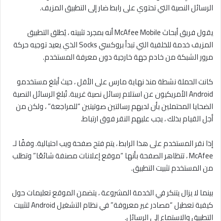
الرسائل النصية التي تحتوي على رابط ضار إلى التطبيق المزيف.
يقول فريق أبحاث McAfee Mobile أنه بمجرد تثبيته ، يُطلق التطبيق
المزيف خدمة للخلفية التي تبدأ بروكسي Socks الذي يعيد توجيه حركة
مرور الشبكة من خادم جهة خارجية دون معرفة المستخدم.
كانت الحملة نشطة منذ نهاية مارس على الأقل ، حيث أبلغ مستخدمو
Android الأمريكيون عن استلام رسائل نصية غريبة. تُبلغ الرسائل النصية
الضحايا المحتملين بأن لديهم رسالتين صوتيتين “للمراجعة” ، ولكن من
أجل القيام بذلك ، يجب عليهم النقر فوق ارتباط.
إذا نقر المستخدم على هذا الرابط ، يتم فتح صفحة ويب احتيالية. وفقًا لـ
McAfee ، تتظاهر الصفحة بأنها “موقع إعلانات مصنفة شائعًا” وتطلب
من المستخدم تثبيت التطبيق.
بينما لا يزال يتنكر في الخدمة المشروعة ، يتضمن الموقع تعليمات حول
كيفية تعطيل “مصادر غير معروفة” في نظام التشغيل Android لتثبيت
التطبيق والاستماع إلى الرسائل.