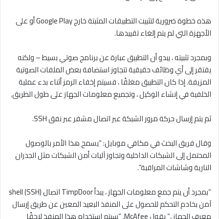
هذه خطوة ضرورية لتثبيت التطبيقات المثبتة خارج Google Play أو على
الأجهزة التي لم يتم إلغاء تقييدها.
وبمجرد تثبيته ، يبدو أن التطبيق عبارة عن برنامج صوتي بسيط – ولكنه
يفتقر إلى أي وظائف حقيقية تتجاوز استضافة بعض الملفات الصوتية
المزيفة. إذا كان التطبيق مغلقًا ، فسيتم إخفاء الرمز أثناء بدء عملية
الخلفية في إنشاء الوكيل ، وتجميع معلومات الجهاز على طول الطريق.
ثم يتم إرسال حركة مرور الشبكة عبر اتصال مشفر عبر نفق SSH.
وقال فريق البحث في مكافي موبايل: “يسمح هذا الأمر بالوصول
المحتمل إلى الشبكات الداخلية وتجاوز آليات أمن الشبكات مثل الجدران
النارية وشاشات المراقبة”.
“بمجرد أن يتم جمع معلومات الجهاز ، يبدأ TimpDoor اتصال shell (SSH)
آمن بخادم التحكم للحصول على المنفذ البعيد المعين عن طريق إرسال
معرف الجهاز ،” يقول McAfee. “سيتم استخدام هذا المنفذ لاحقًا