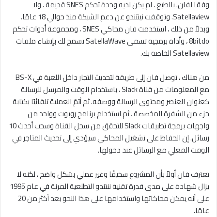
وفقا لفان. بالطبع ، لم يكن لديه وحدة تحكم SNES قديمة ، ولا
Satellaview. وتوقفت نينتندو عن دعم الشبكة منذ حوالي 18 عامًا.
وبدلاً من ذلك ، استخدمت فان محاكي SNES ، ومجموعة أدوات تحكم
8bitdo ، وأداة برمجية تسمى SatellaWave تسمح لك بإنشاء ملفات
Satellaview الخاصة بك.
من هناك ، توصل فان إلى طريقة لتحديث التجار داخل اللعبة في BS-X
مع المعلومات من قناة Slack ، باستخدام الوقت والمرسل للرسالة
كعنوان العنصر ومحتوى الرسالة ووصفه. ثم أتمّ العملية تلقائيًا بكتابة
جزء من الشفرة المخصصة ، ثم استخدام برنامج روبوت وواحد من
واجهات برمجة تطبيقات Slack للتحقق من سجل القناة وسحب أحدث 10
رسائل. إن الحفاظ على تشغيل المحاكي سيؤدي إلى تحديث المتاجر في
الوقت الفعلي مع الرسائل عند دخولها.
تعترف فان أولاً بأن المشروع سخيفًا وغير عملي بشكل واضح ، لكنه لا
يزال شهادة على مدى قدرة تقنية ننتندو التطلعية المرنة في عام 1995
على أنه يمكن محاكاتها واستخدامها على هذا النحو بعد أكثر من 20
عامًا.