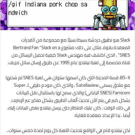
Slack هو تطبيق دردشة بسيط نسبيًا مع مجموعة من القدرات
المعقدة بقوة. مثال على ذلك: مشروع Bertrand Fan “Slack on a
SNES” ، الذي اكتشف فيه مهندس Slack كيفية تحميل الرسائل من
قناة مخصصة إلى لعبة نينتندو عام 1995 عن طريق إرسال ساتل مزيف.
BS-X: قصة المدينة التي كان اسمها ستولن هي لعبة SNES تم شحنها
مع ملحق يسمى Satellaview ، والذي كان مودم طرفي لـ Super
Famicom (SNES الياباني) والذي سمح لها باستقبال نقل البيانات
بشكل كبير في يتم الآن تحديث ألعاب الطريق بشكل متكرر عبر الإنترنت.
في ذلك الوقت ، كان عليك الانتظار حتى يرسل نينتندو بعض البيانات إليك.
أيضا ، بدا الإعداد معقدة للغاية:
لكن نينتندو قام في الواقع بتحديث اللعبة كل يوم لمدة خمس سنوات ،