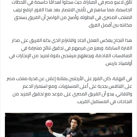
تألق لاعبو مصر في المباراة، حيث سجلوا أهدافًا حاسمة في اللحظات
الحاسمة، مما ساهم في تأمين الانتصار. بعد هذا الفوز، ارتفع ترتيب
المنتخب المصري في البطولة، وأصبح من الواضح أن الفريق يستحق
مكانته بين أفضل الفرق.
هذا النجاح يعكس العمل الجاد والالتزام الذي بذله الفريق على مدار
الفترة السابقة. ويعزز من فرصهم في تحقيق نتائج مشرفة في
المنافسات القادمة، ويجعلهم مرشحين بقوة لمزيد من الإنجازات في
أولمبياد باريس.
في النهاية، كان الفوز على الأرجنتين بمثابة إعلان عن قدرة منتخب مصر
على التنافس بجدية على أعلى المستويات. ومع استمرار الدعم
والتفاني، يبدو أن الفريق المصري على موعد مع تحقيق المزيد من
النجاحات في المستقبل القريب.