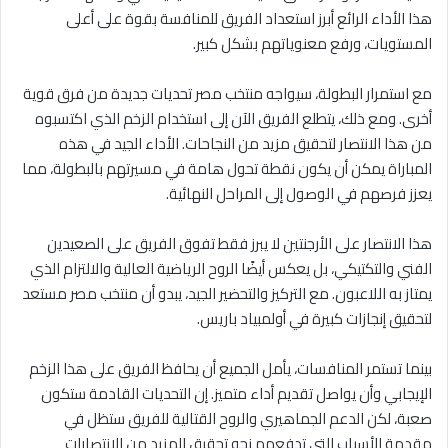
هذا الأداء الرائع أبرز استعداد الفريق للمنافسة بقوة على أعلى
المستويات، ورفع معنوياتهم بشكل كبير.
مع استمرار البطولة، سيواجه منتخب مصر تحديات جديدة من فرق قوية
أخرى. ومع ذلك، يتطلع الفريق الآن إلى استخدام الزخم الذي اكتسبوه
من هذا الانتصار لتحقيق مزيد من النجاحات. الأداء الجيد في هذه
المباراة يمكن أن يكون نقطة تحول هامة في مسيرتهم بالبطولة، مما
يعزز فرصهم في الوصول إلى المراحل النهائية.
هذا الانتصار على الأرجنتين لا يبرز فقط تفوق الفريق على الصعيدين
الفني والتكتيكي، بل يعكس أيضًا الروح الرياضية العالية والالتزام الذي
يمتاز به اللاعبون. مع التركيز والتحضير الجيد، يبدو أن منتخب مصر مستعد
لتحقيق إنجازات كبيرة في أولمبياد باريس.
بينما تستمر المنافسات، يأمل الجميع أن يحافظ الفريق على هذا الزخم
الإيجابي وأن يواصل تقديم أداء متميز. إن التحديات القادمة ستكون
صعبة، لكن الدعم الجماهيري والروح القتالية للفريق ستظل في
مقدمة الأسباب التي تدفعهم نحو تحقيق المزيد من الانتصارات