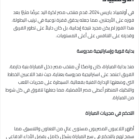
في أولمبياد باريس 2024، قدم منتخب مصر لكرة اليد عرضًا مثيرًا بعد
فوزه على الأرجنتين، مما جعله يحقق قفزة نوعية في ترتيب البطولة.
هذا الفوز لم يكن مجرد نتيجة إيجابية، بل كان دليلاً على تطور الفريق
وقدرته على التنافس على أعلى المستويات.
بداية قوية وإستراتيجية مدروسة
منذ بداية المباراة، كان واضحًا أن منتخب مصر دخل المباراة بنية حازمة.
الفريق اعتمد على استراتيجية مدروسة بعناية، حيث نفذ اللاعبين الخطط
التي وضعتها الإدارة الفنية بفعالية. السيطرة على مجريات اللعب
والتكتيك المنظم أعطى مصر الأفضلية، مما جعلها تتفوق في كل شوط
من المباراة.
التحكم في مجريات المباراة
أظهر اللاعبون المصريون مستوى عالٍ من التعاون والتنسيق، مما
سمح لهم بالتحكم في سير المباراة بشكل كامل. بفضل الأداء الدفاعي