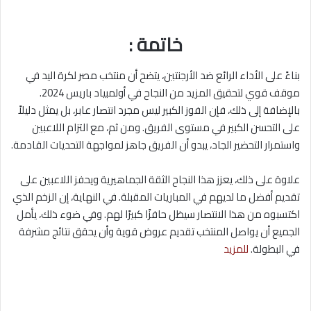
خاتمة :
بناءً على الأداء الرائع ضد الأرجنتين، يتضح أن منتخب مصر لكرة اليد في
موقف قوي لتحقيق المزيد من النجاح في أولمبياد باريس 2024.
بالإضافة إلى ذلك، فإن الفوز الكبير ليس مجرد انتصار عابر، بل يمثل دليلاً
على التحسن الكبير في مستوى الفريق. ومن ثم، مع التزام اللاعبين
واستمرار التحضير الجاد، يبدو أن الفريق جاهز لمواجهة التحديات القادمة.
علاوة على ذلك، يعزز هذا النجاح الثقة الجماهيرية ويحفز اللاعبين على
تقديم أفضل ما لديهم في المباريات المقبلة. في النهاية، إن الزخم الذي
اكتسبوه من هذا الانتصار سيظل حافزًا كبيرًا لهم. وفي ضوء ذلك، يأمل
الجميع أن يواصل المنتخب تقديم عروض قوية وأن يحقق نتائج مشرفة
في البطولة.
للمزيد