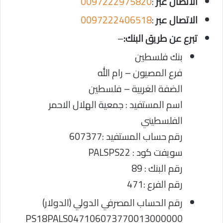
الاتصال عبر
:
0097222975820
الاتصال عبر
:
0097222406518
تبرع عن طريق البنك:
–
بنك فلسطين
فرع المصيون – رام الله
الضفة الغربية – فلسطين
اسم المستفيد : جمعية الهلال الاحمر
الفلسطيني
رقم حساب المستفيد :607377
سويفت كود : PALSPS22
رقم البنك : 89
رقم الفرع :471
رقم الحساب المصرفي الدولي (الدولار)
PS18PALS047106073770013000000