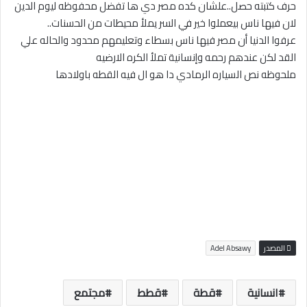
حرف كتبته حصل..علشان كده مصر دي ها تفضل محفوظه ليوم الدين
لان فيها ناس بيعملوا خير في السر يملأ محيطات من الحسنات..
عرفوا الدنيا أن مصر فيها ناس بسطاء وتعليمهم محدود والحاله علي
القد لكن عندهم رحمه وإنسانية تملأ الكره الارضيه
ملحوظه نص السياره الرمادي دا هو ال فيه القطه باولادها
المصدر
Adel Absawy
انسانية
قطة
قطط
مجتمع