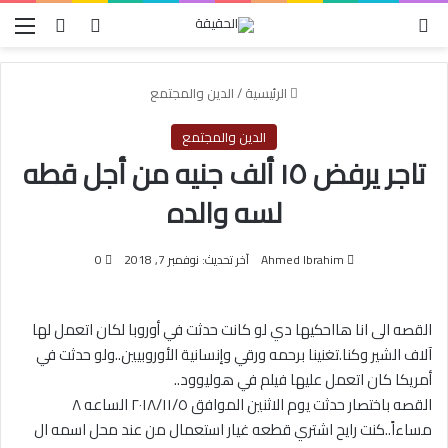
الوضع المظلم
بحث عن
تسجيل الدخو
الق
الرئيسية
/
الدين والمجتمع
الدين والمجتمع
تاجر يرفض ١٥ ألف جنيه من أجل قطه
لسه والده
Ahmed Ibrahim
آخر تحديث: نوفمبر 7, 2018
0
القصه الى انا هااحكيها دي لو كانت حدثت في أوروبا لكان اتعمل لها
آلاف الشير وكنا.تغنينا برحمه ورقي وإنسانية الأوروبيين..ولو حدثت في
أمريكا كان اتعمل عليها فيلم في هوليوود..
القصه باختصار حدثت يوم الاثنين الموافق ٢٠١٨/١١/٥ الساعه ٨
مساءاً..كنت رايح اشتري قطعه غيار استعمال من عند محل اسمه ال