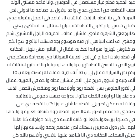
عبد الحميد قطع غيار مستعمل في الحرفيين..وانا قاعد مستني الولد
يجيب القطعه من المخزن..عدي واحد بيقول ..يا جماعه ما تدوني نص
العربية بقي بلا قطه بلا
زفت..فالشاب ال قاعد في المحل بيقوله عدي
كمان خمس ايام تكون القطه تشد حيلها ..فقال له المشتري يعني
هاترجعني الشرقيه فاضي علشان قطه.. الحقيقة الراجل المشتري شتم
ومشي..ف لفت انتباهي ان فيه موضوع بجد فسئلت البائع واضح انكم
ماكنتوش بتهزروا هو ايه الحكايه..فقال لي البائع..مش بنهزر ..الحكايه
أن قطه ولدت امبارح في نص العربية السوناتا دي وبصراحة مستحرمين
نبيع النص دا لحسن القطه تهرب واولادها يموتوا وناخد ذنبها..فقلت له
بكم نص السياره فقال لي ب ١٥ ألف جنيه..فقلت له رفضت بيعه ب١٥
ألف جنيه والسوق مريح علي الاخر علشان قطه والده في العربيه..فقال
لي تغور الفلوس بس القطه روح وأولادها روح ومنقدرش نتحمل الذنب
ده عند ربنا لو اولاد القطه ماتوا.. بصراحه حبست دموعي بالعافيه
وقلت له ممكن تصورلي القطه علشان عاوز اكتب القصه دي علي
صفحتي مدعمه بالصور ..فعلا صور القطه جوه شنطه العربية واولادها
في حضنها بيرضعوا..طبعا لو كانت القصه دي بلاد خواجات كنا هللنا
لهم..لكن دول مصريين بسطاء لكن عندهم رحمه وإنسانية يهتز لها
عرش السماء.. الحكايه دي انا شاهد عليها بنفسي وأقسم بالله كل