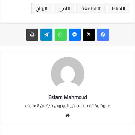
احباط
الجامعة
امى
زواج
ماسنجر
واتساب
تيلقرام
طباعة
Eslam Mahmoud
محررة وكاتبة مقالات فى الوردبرس خبرة عن 8 سنوات
موقع
الويب