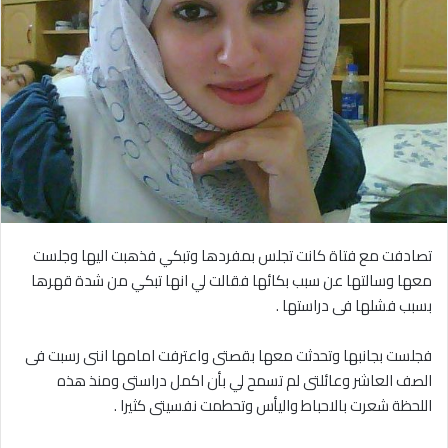
تصادفت مع فتاة كانت تجلس بمفردها وتبكي فذهبت اليها وجلست
معها وسالتها عن سبب بكائها فقالت لي انها تبكي من شدة قهرها
بسبب فشلها فى دراستها .
فجلست بجانبها وتحدثت معها بقصتى واعترفت امامها اننى رسبت فى
الصف العاشر وعائلتى لم تسمح لي بأن اكمل دراستى ومنذ هذه
اللحظة شعرت بالاحباط واليأس وتحطمت نفسيتى كثيرا .