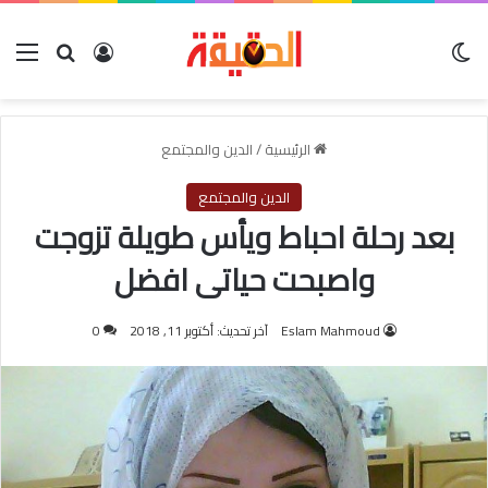
الوضع المظلم
بحث عن
تسجيل الدخو
الق
الرئيسية
/
الدين والمجتمع
الدين والمجتمع
بعد رحلة احباط ويأس طويلة تزوجت
واصبحت حياتى افضل
Eslam Mahmoud
آخر تحديث: أكتوبر 11, 2018
0