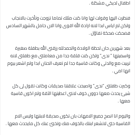
اطفال لديكي مشكلة .
فنظرت اليها وقولت لها وانا كنت مثلك تماما تزوجت وتأخرت بالانجاب
ولكن لم اياس ابدا لانه ارادة الله اقوى وانا الان حامل بالشهر السادس
فضحكت ضحكة تفاؤل .
بعد شهرين حان لحظة الولادة والحمدلله رزقنى الله بطفلة صغيرة
واسميتها ” ندى” ولكن كنت قلقة جدا من معاملتى مع طفلتى لانه
تربيت مع والدتى وكانت قاسية جدا لم تعرف الحنان ابدا ولم اشعر بيوم
انها امي .
وكبرت طفلتى “ندى” واصبحت علاقتنا صديقات وكانت تقول لى كل
شيئ يحدث معها دوون خوف لاننى اعطيتها الثقة ولم اكون قاسية
معها .
واليوم انا انصح جميع الامهات بان تكون صديقة لابنتها وليس الام
القاسية حتى لاتشعر ابنتك بالخوف منك وتخبئ عنك كل مايحدث معها .