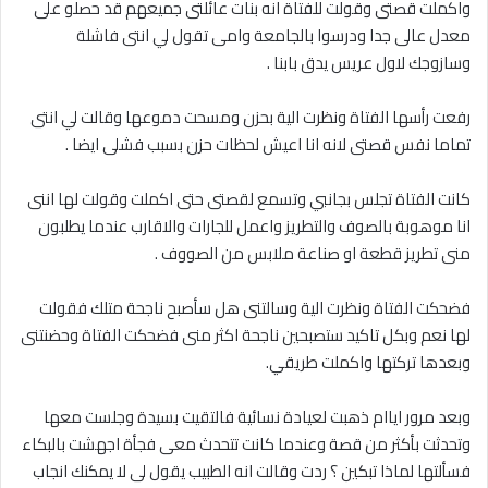
واكملت قصتى وقولت للفتاة انه بنات عائلتى جميعهم قد حصلو على
معدل عالى جدا ودرسوا بالجامعة وامى تقول لي انتى فاشلة
وسازوجك لاول عريس يدق بابنا .
رفعت رأسها الفتاة ونظرت الية بحزن ومسحت دموعها وقالت لي انتى
تماما نفس قصتى لانه انا اعيش لحظات حزن بسبب فشلى ايضا .
كانت الفتاة تجلس بجانبي وتسمع لقصتى حتى اكملت وقولت لها اننى
انا موهوبة بالصوف والتطريز واعمل للجارات والاقارب عندما يطلبون
منى تطريز قطعة او صناعة ملابس من الصووف .
فضحكت الفتاة ونظرت الية وسالتنى هل سأصبح ناجحة متلك فقولت
لها نعم وبكل تاكيد ستصبحين ناجحة اكثر منى فضحكت الفتاة وحضنتنى
وبعدها تركتها واكملت طريقي.
وبعد مرور اياام ذهبت لعيادة نسائية فالتقيت بسيدة وجلست معها
وتحدثت بأكثر من قصة وعندما كانت تتحدث معى فجأة اجهشت بالبكاء
فسألتها لماذا تبكين ؟ ردت وقالت انه الطبيب يقول لى لا يمكنك انجاب