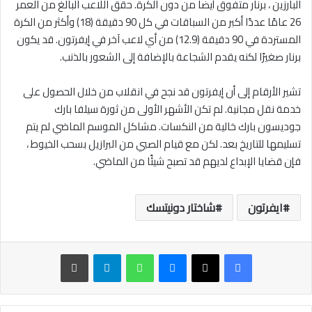
البارزين ، برنار متفوق أيضا من دون الكرة. حقق اللاعب البالغ من العمر
26 عامًا عددًا أكبر من السباقات في كل 90 دقيقة (18) وأكثر من الكرة
المستردة في 90 دقيقة (12.9) من أي لاعب آخر في إيفرتون. قد يكون
برنار صغيرًا لكنه يقدم الشجاعة بالإضافة إلى الشعور بالذنب.
تشير الأرقام إلى أن إيفرتون قد نجح في انقلاب من خلال الحصول على
خدمة نقل مجانية. لم تكن الأشهر الأولى من ثورة سيلفا بارك
جوديسون بارك خالية من النكسات. مشاكل الموسم الماضي لم يتم
تسليمها للتاريخ بعد. لكن مع قيام الصبي من البرازيل بسحب الخيوط ،
فإن قضايا الإبداع لديهم قد تصبح شيئًا من الماضي.
ايفرتون
شاختار دونيتسك
ماسنجر
واتساب
تيلقرام
طباعة