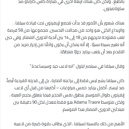
بالطبع ، ولكن كان هناك أربعة أخرى في مباراة كأس كاراباو ضد
ساوثامبتون.
هناك شعور بأن الأمور قد بدأت تتجمع لإيفرتون تحت قيادة سيلفا ،
والإبداع الكلي هو واحد من مجالات التحسين. مجموعها من 58 فرصة
لعب مفتوحة تخرجهم من 18 إلى 14 بين أندية الدوري الممتاز. وفي حين
أنه تغيير بسيط نسبيًا ، إلا أنه يمكن أن يكون واثقًا من إحراز مزيد من
التقدم بعد أن يلعب برنارد دورًا منتظمًا.
وقال سيلفا في سبتمبر ايلول “انه لاعب جيد وسيساعدنا.”
كان سيلفا يشير ليس فقط إلى براعته المارة ، بل إلى قدرته الفردية أيضاً.
ضد ليستر ، أكمل برنارد خمس مراوغات – أكثرها من قبل أي لاعب
إيفرتون طوال الموسم. ينطبق نفس التحذير فيما يتعلق بحجم العينة ،
ولكن متوسط ​​Adama Traore هو فقط معدل لكل 90 دقيقة بين
مبتدئين الدوري الممتاز هذا الموسم.
الأهم من ذلك بالنسبة لسيلفا ، الذي يطالب بقوة كبيرة من لاعبيه