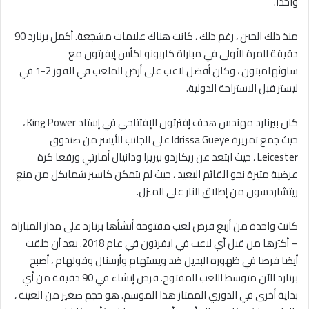
واحدًا.
منذ ذلك الحين ، رغم ذلك ، كانت هناك علامات مشجعة. أكمل برنارد 90
دقيقة للمرة الأولى في مباراة كاربونو لكأس إيفرتون مع
ساوثهامبتون ، وكان أفضل لاعب على أرض الملعب في الفوز 2-1 في
ليستر قبل الاستراحة الدولية.
كان بيرنارد مهندس هدف إفترتون الإفتتاحي في إستاد King Power ،
حيث جمع تمريرة Idrissa Gueye على الجانب الأيسر من صندوق
Leicester ، حيث ابتعد عن ريكاردو بيريرا ودانيال أمارتي ورفعا كرة
عرضية مثيرة نحو القائم البعيد ، حيث لم يتمكن كاسبر شمايكل من منع
ريتشاردسون من إطلاق النار على المنزل.
كانت واحدة من أربع فرص لعب مفتوحة أنشأها برنارد على مدار المباراة
– أكثرها من قبل أي لاعب في ايفرتون في عام 2018. بعد أن خلقت
أيضا فرصا في ظهوره البديل ضد ويستهام وأرسنال وفولهام ، أصبح
برنارد الآن متوسط ​​اللعب المفتوح. فرص إنشاء في 90 دقيقة من أي
بداية أخرى في الدوري الممتاز هذا الموسم. هو حجم صغير من العينة ،