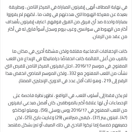
في نهاية المطاف أنهى إيفرتون المباراة في المركز الثامن ، وبطريقة
بعيدة عن معركة الهبوط التي هددتهم في وقت ما ، لكنهم لم يفوزوا
بمباراة واحدة ضد أي فريق من الفرق فوقهم. اعترف إيفرتون بأهداف
أكثر من الهبوط في سوانسي وغرب بروم وسجل أسوأ فارق له في أكثر
من عقد من الزمان.
كانت الإخفاقات الدفاعية مقلقة ولكن مشكلة أخرى في مكان ما
بالقرب من أعلى القائمة كانت انخفاضًا دراماتيكيًا في الإبداع من اللعب
المفتوح. في موسم 2016/17 ، احتل ايفرتون المركز الثامن للفرص التي
نشأت من اللعب المفتوح مع 332 ، ولكن الموسم الماضي انخفض هذا
الرقم إلى 219 ، وهو ثالث أقل عدد في الدوري الإنجليزي الممتاز.
لم يكن فقط إلى أسلوب اللعب. في الواقع ، تظهر نظرة فاحصة على
الإحصاءات أن لها علاقة أكبر بالموظفين. كان أفضل مبدعي ايفرتون
من اللعب المفتوح في 2016/17 روس روسلي (56) ، روميلو لوكاكو
(47) ، لايتون بينز (37) ، كيفين ميرالاس (29) وغاريث باري (25) ، لكن
جميعهم خمسة إما تركوا النادي في ذلك الصيف أو تبرز بشكل مقتصد