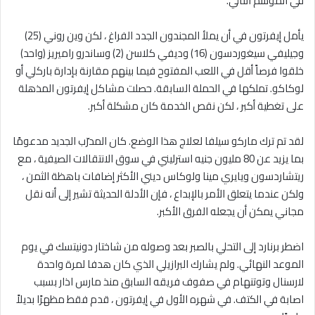
في الموسم التالي.
يأمل إيفرتون في أن يملأ المجندون الجدد الفراغ ، لكن وين روني (25)
وجيليفي سيغوردسون (16) وديفي كلاسن (2) وساندرو راميريز (واحد)
خلقوا فرصاً أقل في اللعب المفتوح فيما بينهم مقارنة بإدارة باركلي أو
لوكاكو. تملكها في الحملة السابقة. حصلت مشاكل إيفرتون المذهلة
على تغطية أكبر ، لكن نقص الخدمة كان مشكلة أكبر.
لقد تم ترك ماركو سيلفا لعلاج هذا الوضع. كان المدرّب الجديد مدعومًا
بما يزيد عن 80 مليون جنيه استرليني في سوق الانتقالات الصيفية ، مع
ريتشاردسون ويايري مينا ولوكاس ديني الأكثر إضافات باهظة الثمن ،
ولكن عندما يتعلق الأمر بالإبداع ، فإن الأدلة الحديثة تشير إلى أنه نقل
مجاني يمكن أن يجعله الفرق الأكبر.
اضطر برنارد إلى التحلي بالصبر بعد وصوله من شاختار دونيتسك في يوم
الموعد النهائي. ولم يشارك البرازيلي الذي كان هدفا لمرة واحدة
لارسنال وتوتنهام في صفوف فريقه السابق منذ مارس اذار بسبب
اصابة في الكتف. في شهره الأول في إيفرتون ، قدم فقط مظهرًا بديلاً