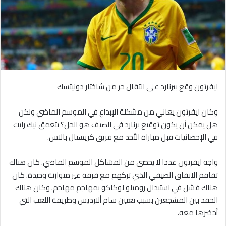
ايفرتون وقع بيرنارد على انتقال حر من شاختار دونيتسك
وكان ايفرتون يعاني من مشكلة الإبداع في الموسم الماضي ولكن
هل يمكن أن يكون توقيع برنارد في الصيف هو الحل؟ يتعمق نيك رايت
في الإحصائيات قبل مباراة الأحد مع فريق كريستال بالاس.
واجه ايفرتون عددا لا يحصى من المشاكل الموسم الماضي. كان هناك
تفاقم الانفاق الصيفي الذي تركهم مع فرقة غير متوازنة وحيدة. كان
هناك فشل في استبدال روميلو لوكاكو بمهاجم مهاجم. وكان هناك
الحقد بين المشجعين بسبب تعيين سام ألارديس وطريقة اللعب التي
أحضرها معه.