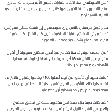
“نحن [الموظفين] هنا لاتخاذ القرارات ، فليس الأمر مجرد بداية الحادي
عشر. اللاعبون الثلاثة الذين جاءوا كانوا عدوانيين ، إنه جيد حقا وأنا سعيد
للغاية بالنسبة لهم.
مدير فريق كريستال بالاس روي هودجسون إلى شبكة سكاي سبورتس:
“هدفين في الدقائق القليلة الماضية ، الأول كان القاتل. كانت ضربة
قوية بعد الدفاع بشكل جيد وفقدان العقوبة.
“من الصعب الوقوف هنا كخاسر مرة أخرى. يمكنني بسهولة أن أكون
فائزًا أو على الأقل شخصًا أدرب فريقه إلى نقطة إيجابية. لقد سجلوا
الأهداف ولم نتمكن من ذلك.
“طلبت منهم أن يتأكدوا من أنهم أعطوا 100٪ وقابلوا إيفرتون بالالتزام ،
لقد فعلوا ذلك بالتأكيد. إن المزاج قاس للغاية لأننا كنا قريبين جدا من
نتيجة جيدة ، ولم يكن أحد يستطيع أن يحكم علينا.
“لقد كانت ضربة جزاء جيدة لكن بيكفورد نجحت في تحقيق هدفين
رائعين في الشوط الأول. لم يتم تفويت ركلات الترجيح ، وحارس المرمى