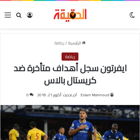
الوضع المظلم
بحث عن
تسجيل الدخو
الق
الرئيسية
/
رياضة
رياضة
ايفرتون سجل أهداف متأخرة ضد
كريستال بالاس
Eslam Mahmoud
آخر تحديث: أكتوبر 21, 2018
0