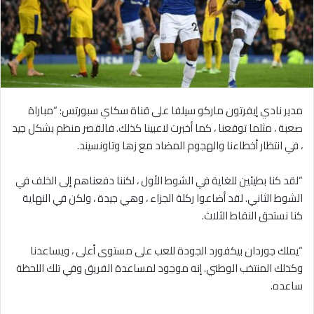
مدير نادي إيفرتون ماركو سيلفا على قناة سكاي سبورتس: “مباراة
صعبة ، مثلما توقعنا ، كما أخبرت لاعبينا كذلك. فالقصر منظم بشكل جيد
، في انتظار أخطاءنا والهجوم المضاد مع زها وتاونسيند.
“لقد كنا بطيئين للغاية في الشوط الأول ، لكننا دفعناهم إلى الخلف في
الشوط الثاني. لقد أضاعوا ركلة الجزاء ، وهي جيدة ، ولكن في النهاية
كنا نستحق النقاط الثلاث.
“يملك جوردان بيكفورد الجودة للعب على مستوى أعلى ، ويساعدنا
وكذلك المنتخب الوطني. إنه موجود لمساعدة الفريق وفي تلك اللحظة
ساعده.