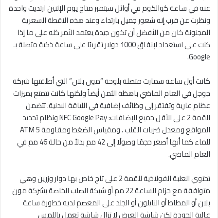
عنه في ساعة كوالكوم في أوائل سبتمبر متاح يوم الإثنين ارتديت واحدة
ونظرت عن قرب إنه شعور جميل بارتداء وعند هذه النقطة السعرية
المجنونة كان من الأفضل أن تكون جيدة يعتمد الأمر كله على ما إذا
كنت على استعداد لإنفاق 1000 دولار تقريبًا على ساعة ذكية متصلة بـ
Google.
كانت أول ساعة سمارت متصلة بلوحة “مون بلان” التي أطلقتها شركة
جوجل في العام الماضي باهظة الثمن أيضاً ولكنها كانت تتمتع بميزات
عظام عارية وتفتقر إلى وظائف إضافية في اللياقة البدنية. تتضمن
القمة 2 على الأقل جميع الإضافات: NFC Google Pay ونظام تحديد
المواقع ومعدل ضربات القلب ، ومقياس الضغط ومقاومة 5 ATM
للماء كما أنها أصغر حجمًا وصولًا إلى 42 مم بدلاً من حالة 46 مم في
العام الماضي.
تحتوي العلبة الفولاذية للقمة 2 على تاج خاص بها دوار وزرين وهي
متوافقة مع حزام الساعة 22 مم أو شبكة الصلب الخاصة بشركة مون
بلان أو المطاط أو النايلون أو الجلد على المعصم لديه خطورة ساعة
عالية الجودة لكن شاشة العرض لا تزال شاشة تعمل باللمس