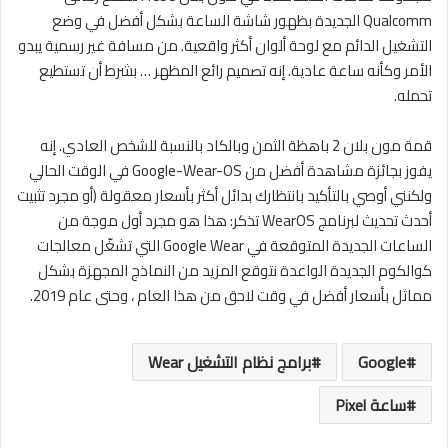
Qualcomm الجديدة بظهور شاشة الساعة بشكل أفضل في وضع
التشغيل الدائم مع لوحة ألوان أكثر واقعية. من مسافة غير رسمية يبدو
الأمر وكأنه ساعة عادية. إنه تصميم رائع المظهر … بشرط أن تستطيع
تحمله.
قمة مون بلان 2 باهظة الثمن وبالكاد بالنسبة للشخص العادي. إنه
يفوز بجائزة مشاهدة أفضل من Google-Wear-OS في الوقت الحالي
ولكنني أوصي بالتأكيد بانتظارك بدائل أكثر بأسعار معقولة (أو مجرد تثبيت
أحدث تحديث لبرنامج WearOS تذكر: هذا هو مجرد أول موجة من
الساعات الجديدة المتوقعة في Google Wear التي تشغّل معالجات
كوالكوم الجديدة الواعدة نتوقع المزيد من النماذج المجهزة بشكل
مماثل بأسعار أفضل في وقت لاحق من هذا العام ، وحتى عام 2019.
Google
برامج نظام التشغيل Wear
ساعة Pixel