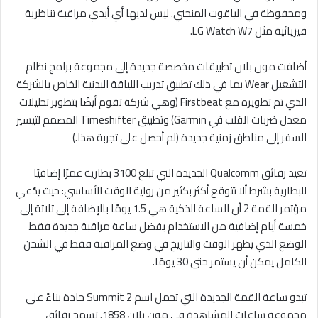
ومحفوظة في الياقوت المنحني. ليس لديها أي أيدي مراقبة تناظرية
فيزيائية مثل LG Watch W7.
أضافت مون بلان تطبيقات مخصصة جديدة إلى مجموعة برامج نظام
التشغيل Wear بما في ذلك تطبيق تدريب اللياقة البدنية الخاص بالشركة
الذي تم تطويره مع Firstbeat (وهي شركة تقوم أيضًا بتطوير تحليلات
معدل ضربات القلب في Garmin) وتطبيق Timeshifter المصمم لتيسير
السفر إلى مناطق زمنية جديدة (لم أحصل على تجربة هذا.)
تعيد رقائق Qualcomm الجديدة التي تبلغ 3100 بطارية عمرًا إضافيًا
للبطارية بشرط ألا تتوقع أكثر بكثير من رواية الوقت الأساسي: حيث يدّعي
مؤتمر القمة 2 أن الساعة الذكية هي 1.5 يومًا بالإضافة إلى ثلاثة إلى
خمسة أيام إضافية من الاستخدام بفضل ساعة مراقبة جديدة فقط
الوضع الذي يظهر الوقت والتاريخ في وضع المراقبة فقط في الشحن
الكامل يمكن أن يستمر حتى 30 يومًا.
تبدو ساعة القمة الجديدة التي تحمل اسم Summit 2 حادة بناءً على
مجموعة ساعات المشاهدة في مون بلان 1858. تسمح رقائق