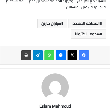
الأشياء مع المبادئ التوجيهية المصممة لضمان عدم إساءة استخدام
منتجاتها من قبل المتسللين.
المملكة المتحدة
سياران مارتن
هجوما الكترونيا
ماسنجر
واتساب
تيلقرام
طباعة
Eslam Mahmoud