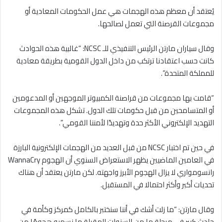
يُعتقد أن معظم هذه الهجمات هي عمل الحكومات المعادية أو
مجموعات القرصنة التي تعمل لصالحها.
وقال سياران مارتن الرئيس التنفيذي للـ NCSC: “غالبية هذه الحوادث
كانت حسب اعتقادنا ترتكب من داخل الدول القومية بطريقة معادية
للمملكة المتحدة”.
“قامت بها مجموعات من قراصنة الكمبيوتر الموجهين أو المدعومين
أو المتسامحين من قبل حكومات تلك الدول. تشكل هذه المجموعات
التهديد الإلكتروني الأكثر حدة وتهديدًا لأمننا القومي”.
في حين تم اختبار NCSC من قبل العديد من الهجمات الإلكترونية البارزة
في العامين الماضيين يظهر الاستعراض السنوي أن الهجوم WannaCry
رانسومواري لا يزال الهجوم الأبرز واجهته. لكن مارتن يعتقد أن هناك
تحديات أكبر وأكثر احتمالا في المستقبل.
وقال مارتن: “ما زلت أشك في أننا سنختبر بالكامل كمركز وكأمة في
حادث كبير في مرحلة ما من السنوات المقبلة ما نسميه هجومًا من