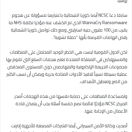
روسيا.”
سابقا دعا NCSC أيضا كوريا الشمالية باعتبارها مسؤولة عن هجوم
WannaCry Ransomware الذي تم الكشف عنه مؤخرا تكلفة NHS ما
يقرب من 100 مليون جنيه استرليني ومع ذلك تواصل كوريا الشمالية
رفض اتهامات القرصنة بأنها “حملة تشويه”.
لكن الدول القومية ليست هي الخطر الوحيد المحتمل على المنظمات
والمستهلكين في المملكة المتحدة تعتبر هجمات السلع التي تقوم بها
مجموعات الجريمة الإلكترونية والمهاجمين ذوي المستوى المنخفض
عملية بسيطة نسبياً لتنفيذ الأدوات المتاحة بحرية ويمكن أن تسبب الكثير
من الضرر وتعطيل الأهداف.
ولمساعدة المنظمات على حماية نفسها من هذه الهجمات أصدر
المركز NCSC مؤخرًا قائمة تضم خمسة أسئلة يجب أن يتمكن قادة
الأعمال من الإجابة عنها.
أصدرت وكالة الأمن السيبراني أيضا الشركات المصنعة للأجهزة إنترنت