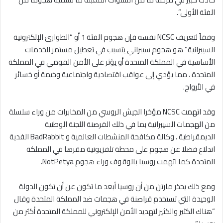
الفئة الأولى”.
وفقاً لتعريف NCSC نفسه فإن هجوم الفئة 1 أو “الطوارئ الإلكترونية
السيبرانية” هو هجوم سيبراني يتسبب في تعطيل مستمر للخدمات
الأساسية في المملكة المتحدة أو يؤثر على الأمن القومي في المملكة
المتحدة ، مما يؤدي إلى عواقب اقتصادية واجتماعية وخيمة أو خسائر
في الأرواح.
وقد اتهمت NCSC مؤخرا الجيش الروسي من المخابرات من وراء سلسلة
من الهجمات السيبرانية بما في ذلك القرصنة اللجنة الوطنية
الديمقراطية ، وكالة مكافحة المنشطات العالمية و BadRabbit الفدية
اندلاع فضلا عن هجوم على محطة تلفزيونية مقرها في المملكة
المتحدة كما اتهمت روسيا بالوقوف وراء هجوم NotPetya.
ومع ذلك يحذر مارتن من أن روسيا أبعد ما تكون عن أن تكون الدولة
الوحيدة التي تستخدم قراصنة في هجمات ضد المملكة المتحدة وقال
“هناك الكثير والكثير لتهديد الأمن الإلكتروني للمملكة المتحدة أكثر من