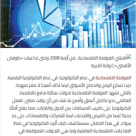
العولمة الاقتصادية
في عصر التكنولوجيا: في عصر التكنولوجيا الرقمية،
حيث تسارع الزمن واندماج الأسواق ايضا لذلك أصبحا لا مفر منهما.
بالتالي تشهد العولمة الاقتصادية تحولات هائلة تدفع بالاقتصاد
العالمي نحو تكامل أعمق وأسرع بلا شك من أي وقت مضى. تعمل
التكنولوجيا على تقريب المسافات بين الدول والقارات، مما يفتح أفقًا
جديدًا ايضا من الفرص والتحديات ايضا للشركات والاقتصادات على حد
سواء. في هذا المقال، سنستكشف كيف أثرت التكنولوجيا في نمط
التفاعلات الاقتصادية العالمية وما هي التحولات المتوقعة في