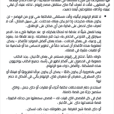
أنها مستوحاة من شيء تسمعه في تنقلاتك الصباحية ، أو أثناء أحلام اليقظة
في المقهى. فأنت لا تعرف أبدًا متى ستقابل مصدر إلهام ، لذلك عليك أن تبقي
عينيك وآذانك مفتوحتين أينما ذهبت.
لا تنتظر الإلهام ليأتيك وأنت مستلقى فالكتابة هي نوع من الهضم – لن
يكون هناك مخرجات إذا لم يكن هناك مدخلات. على سبيل المثال ، أنت لا
تعرف متى تحصل على فكرة من أي مكان على الإطلاق ،
بينما تفعل شيئًا لا علاقة له تمامًا بفكرتك او عند مراقبة شيء ما ، الامر
سينزلق إلى اللاوعي الخاص بك حيث تتم معالجته ، وعند نقطة ما ، يعود
إلى وعيك. في بعض الحالات ، هذه بعض أفضل الموارد للأفكار – يمكن
لعفوية هذه الأفكار أن تساعد حقاً في تطوير احساس ما أو شخصية ما
أو تقلبات مثيرة في قصتك.
كونك كاتباً ، تحتاج إلى إلهام مستمر. في بعض الأحيان ، يجد الكتاب
صعوبة في الحصول على أفكار تظهر في رأسه. جميع الكتاب يواجهون
هذه المشكلة ، وأفضل دواء هو الإلهام.
ليس بالضرورة أن يكون كتابًا – يمكن أن يكون عرضًا تلفزيونيًا أو فيلمًا أو
حتى السفر إلى معرض أو معرض فني. الإلهام يأتي في أشكال لا حصر
لها!
استخدم دفتر الملاحظات لكتابة أجزاء أو فقرات أو حتى جمل ، والتي
ستصبح جزءًا من قصة كاملة.
فكر في كل القصص التي قيلت لك – قصص سمعتها من جدتك الكبيرة ،
قصة شاهدتها حتى على الأخبار ،
أو حتى قصة شبح الغرفة من طفولتك حيث كنت تسكن .