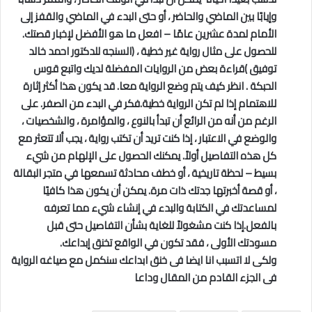
وإيابًا بين الماضي والحاضر ، أو حتى البدء في الماضي والقفز إلى
الأمام لمدة عشرين عامًا – افعل ما هو الأفضل لإخبار قصتك.
للحصول على مثال رواية غير خطية ، (السنجه للدكتور احمد خالد
توفيق )قراءة بعض من الروايات المفضلة لديك واتبع قوس
الحبكة . انظر كيف يتم وضع الرواية معا. قد يكون هذا أكثر إثارة
للاهتمام إذا لم تكن الرواية خطية.فكر في البدء من الصفر. على
الرغم من أنه من الرائع أن تبدأ بالنوع ، والمؤامرة ، والشخصيات ،
والوضع في الاعتبار ، إذا كنت تريد أن تكتب رواية ، يجب ألا تتعثر مع
كل هذه التفاصيل أولاً. يمكنك الحصول على الإلهام من شيء
بسيط – لحظة تاريخية ، أو خطف محادثة تسمعها في متجر البقالة
، أو قصة أخبرتها جدتك ذات مرة. يمكن أن يكون هذا كافيًا
لمساعدتك في الكتابة والبدء في إنشاء شيء مما تعرفه
بالفعل.إذا كنت مشغولاً للغاية بشأن التفاصيل حتى قبل
مسودتك الأولى ، فقد تكون في الواقع تخنق إبداعك.
ولكى لا اتسبب انا ايضا فى خنق ابداعك سنكمل مع صياغه الرواية
فى الجزء القادم من المقال وداعا