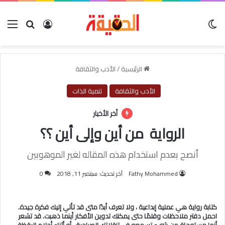
الوضع المظلم
بحث عن
تسجيل الدخو
الق
الرئيسية
/
الأدب والثقافة
الأدب والثقافة
تنمية الذات
أخر الأخبار
الرواية من أين وإلى أين ؟؟
أنصح بعدم استخدام هذه المقاله لغير الموهوبين
Fathy Mohammed
آخر تحديث: سبتمبر 11, 2018
0
كتابة رواية هي عملية إبداعية ، ولا تعرف أبدًا متى قد تأتي إليك فكرة جيدة.
احمل دفتر ملاحظات وقلمًا حتى يمكنك تدوين الأفكار أينما ذهبت. قد تشعر