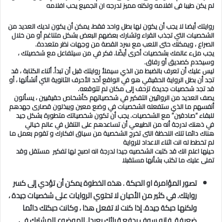
لم يكن طيبا فى افلامه ولكنه مميز لدرجه ان الجميع يحب افلامه
روايتك أيضا لا يجب أن يكون لها بطل واحد فقط. يمكن أن يكون لديك العديد من
الشخصيات التي تجذب القراء وتشارك بعضهم البعض بشكل متناغم أو من خلال
الصراع ، ويمكنك حتى اللعب مع سرد القصة من وجهات نظر متعددة
.
يجب ملء عالمك بشخصيات أخرى أيضًا. فكر في من سيتفاعل مع شخصيتك ،
وسيخدم كصديق أو رفاق
.
ليس عليك أن تعرف بالضبط من الذي سيملأ روايتك قبل أن تبدأ. أثناء الكتابة ، قد
تجد أن بطل الرواية الحقيقي هو في الواقع أحد الأحرف الثانوية التي أنشأتها ، أو
قد تجد شخصيات جديدة تزحف إلى مكان لم تتوقعه
.
يصف العديد من الروائيين التفكير في شخصياتهم كأشخاص حقيقيين ، يسألون
أنفسهم ما الذي ستفعله الشخصيات في وضع معين ويبذلون قصارى جهدهم
للبقاء “صادقين” مع الشخصيات. يجب أن تكون شخصياتك متطورة بشكل جيد
في ذهنك لدرجة أنه من الطبيعي أن تساعدهم على التنقل في عالم خيالي
هناك دائما تلك اللحظة التى تخرج الشخصية من سياق افكارك و تقوم بعمل ما
لم تخطط له انت اثناء الاعداد للرواية
حينها اعلم انك قد كتبت الشخصيه جيدا لدرجة انه اصبح لها تفكير مستقل وقد
تملى عليك ما تكتب بشأنها مستقبلا
تصور المؤامرة او الحبكة . هذه الخطوة يمكن أن تؤدي إلى كسر
روايتك. في كثير من الأحيان لا تحتوي الروايات على شخصيات جيدة ،
ولكنها حبكة جيدة. إذا كنت لا تفعل هذا ، وكانت حبكتك دائما
ضعيفة فإنه سوف يدفع قرائك بعيدا. الموضوع المشترك في