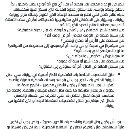
النظر في الإعداد الخاص بك. بمجرد أن تقرر أي نوع (أو أنواع) تكتب داخلها ، ابدأ
بالحلم لإعداد روايتك. هذا يتجاوز حدود المدينة التي تسكن فيها شخصياتك.
لديك عالم كامل لكي تحلم به سيحدد الإعداد الذي تقوم بإنشائه مزاج ورواية
روايتك ، وسيؤثر على المشاكل التي ستواجهها شخصياتك. فكّر في هذه الأسئلة
أثناء رسم معالم العالم الجديد الذي تنشئه
:
هل تعتمد بشكل فضفاض على أماكن مألوفة لك في الحياة الحقيقية؟
هل سيتم ضبطه في الوقت الحاضر ، أم في وقت آخر؟
هل سيحدث على الأرض أم مكان وهمي؟
هل سيتمركز في مدينة أو حي واحد ، أو توسيعها إلى مجموعة من المواقع؟
ما نوع المجتمع الذي يحدث فيه؟
ما هو الهيكل الحكومي والاجتماعي؟
هل سيحدث على مدار شهر أو سنة أو عقود؟
هل سيظل العالم في الظل ، أم أنه سيؤدي إلى التفاؤل؟
خلق الشخصيات الخاصة بك. الشخصية الأكثر أهمية في روايتك هي بطل
الرواية الخاص بك ، الذي يجب أن يتجسد بسمات شخصية مميزة وأنماط
تفكير. لا يجب بالضرورة أن يكون الأبطال محبوبين ، لكنهم عادةً ما
يكونون مرتبطين بطريقة ما بحيث يظل القراء مهتمين بالقصة. واحدة من
مكاسب قراءة الخيال الخاص بك هي التعرف على نفسك والعيش
بشكل غير مباشر من خلال الشخصيات المفضلة لديك
او التى تخلقها فى
روايتك
لا يجب أن يكون بطل الرواية والشخصيات الأخرى محبوبًا ، ولكن يجب أن تكون
مثيرًا للاهتمام. مثل توفيق الدقن فى الافلام المصرية . ربما لم يكن وسيما او