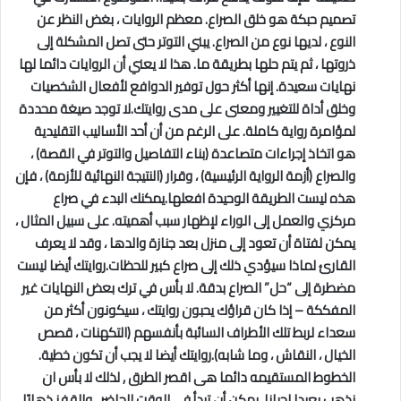
تصميم حبكة هو خلق الصراع. معظم الروايات ، بغض النظر عن
النوع ، لديها نوع من الصراع. يبني التوتر حتى تصل المشكلة إلى
ذروتها ، ثم يتم حلها بطريقة ما. هذا لا يعني أن الروايات دائما لها
نهايات سعيدة. إنها أكثر حول توفير الدوافع لأفعال الشخصيات
وخلق أداة للتغيير ومعنى على مدى روايتك.لا توجد صيغة محددة
لمؤامرة رواية كاملة. على الرغم من أن أحد الأساليب التقليدية
هو اتخاذ إجراءات متصاعدة (بناء التفاصيل والتوتر في القصة) ،
والصراع (أزمة الرواية الرئيسية) ، وقرار (النتيجة النهائية للأزمة) ، فإن
هذه ليست الطريقة الوحيدة افعلها.يمكنك البدء في صراع
مركزي والعمل إلى الوراء لإظهار سبب أهميته. على سبيل المثال ،
يمكن لفتاة أن تعود إلى منزل بعد جنازة والدها ، وقد لا يعرف
القارئ لماذا سيؤدي ذلك إلى صراع كبير للحظات.روايتك أيضا ليست
مضطرة إلى “حل” الصراع بدقة. لا بأس في ترك بعض النهايات غير
المفككة – إذا كان قراؤك يحبون روايتك ، سيكونون أكثر من
سعداء لربط تلك الأطراف السائبة بأنفسهم (التكهنات ، قصص
الخيال ، النقاش ، وما شابه).روايتك أيضا لا يجب أن تكون خطية.
الخطوط المستقيمه دائما هى اقصر الطرق , لذلك لا بأس ان
نذهب بعيدا احيانا يمكن أن تبدأ في الوقت الحاضر ، والقفز ذهابًا