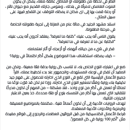
النظر في لحظة من طفولتك أو الماضي عالقة معك. يمكن أن يكون
الموت الغامض لامرأة في بلدتك ، وهوس جارتك القديم مع حيوان نائم ،
أو رحلة قمت بها إلى اى مكان لا يمكنك التوقف عن التفكير فيها. على
سبيل المثال ،
استند مشهد الجليد في مائة عام من العزلة إلى تجربة طفولته الخاصة
في مرحلة الطفولة.
يقول الناس أنه يجب عليك “كتابة ما تعرفه”. يعتقد آخرون أنه يجب عليك
“الكتابة عن ما لا تعرفه في ما تعرفه”.
فكر في شيء من حياتك ألهمك أو أزعجك أو أثار اهتمامك
– كيف يمكنك استكشاف هذا الموضوع بشكل أكثر اكتمالاً في رواية؟
ضع في اعتبارك النوع الخاص بك. لا تناسب كل رواية بدقة فئة معينة ، ولكن من
المفيد أن تفكر في نوعك المستهدف والجمهور عند بدء تخطيط عملك. اقرأ
جميع الأعمال الرئيسية التي تقع في النوع الذي اخترته للحصول على فهم جيد
لكيفية بناء رواية وفقًا لمعايير النوع الذي اخترته. وإذا لم تكن قد قرّرت نوعًا ما
تمامًا أو تعمل في أكثر من نوع واحد ، فلا مشكلة – من المهم أن تكون مدركًا
للتقاليد التي تعمل بها أكثر من التمسك بنوع أو فئة محددة. خذ بعين الاعتبار
الخيارات التالية:
تهدف الروايات الأدبية إلى أن تكون أعمالاً فنية ، مكتملة بالمواضيع العميقة
والرمزية والأدوات الأدبية المعقدة.
قراءة الأعمال الكلاسيكية من قبل الروائيين العظماء والرجوع إلى قوائم مفيدة
مثل “أكبر 100 رواية في كل العصور”.