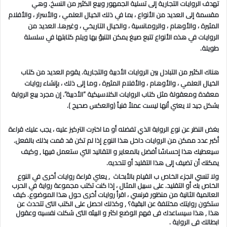
تهدف الروايات التجارية إلى تسلية الجمهور وبيع الكثير من النسخ. وهي
مقسمة إلى العديد من الأنواع ، بما في ذلك الخيال العلمي ، والأسرار ، والأفلام
المثيرة ، والأوهام ، والرومانسية ، والخيال التاريخي ، وغيرها. العديد من
الروايات في هذه الأنواع تتبع صيغ يمكن التنبؤ بها ويتم كتابتها في سلسلة
طويلة.
هناك الكثير من التبادل بين الروايات الأدبية والتجارية. يقوم العديد من كتاب
الخيال العلمي ، والأوهام ، والأفلام المثيرة ، وما إلى ذلك ، بإنشاء روايات
معقدة ومعقولة مثل كتاب الروايات الكلاسيكية “الأدبية”. إن مجرد بيع الرواية
بشكل جيد لا يعني أنها ليست عملاً فنياً (والعكس صحيح ).
بغض النظر عن نوع الروابة الذي تفضله أو ما اخترت التركيز عليه ، يجب عليك قراءة
أكبر عدد ممكن من الروايات داخل هذا النوع إذا لم تكن قد قمت بذلك بالفعل.
سيعطيك هذا إحساسًا أفضل بالمعاير و التقاليد التي ستعمل فيها , وكيف
يمكنك أن تضيف إلى هذا التقليد أو تتحديه.
ولا تنسي الجزء الخاص ب القيام بالأبحاث , يعني قراءة روايات أخرى في النوع
الخاص بك أو التقليد. على سبيل المثال ، إذا كنت تكتب مجموعة رواية في الحرب
العالمية الثانية من منظور فرنسي ، اقرأ روايات أخرى حول هذا الموضوع. كيف
ستكون روايتك مختلفة عن البقية؟ , وكذلك احصل على الكتب التى تتحدث عن
هذا , هذا سيساعدك فى فهم الوضع اكثر و البيئه التى شكلت نفسيه وعقول
ابطالك فى الرواية .