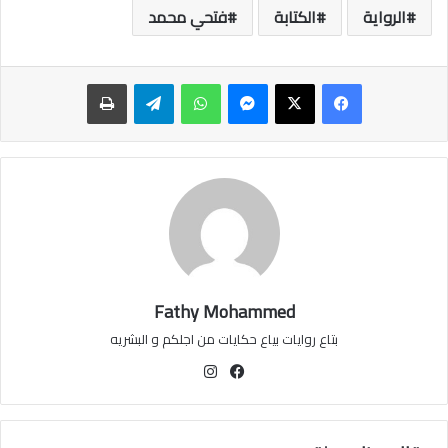
الرواية
الكتابة
فتحي محمد
ماسنجر
واتساب
تيلقرام
طباعة
Fathy Mohammed
بتاع روايات بياع حكايات من اجلكم و البشريه
فيسبوك
انستقرام