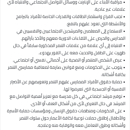
• مراقبة الأبناء على الإنترنت ووسائل التواصل الاجتماعي والانتباه لأي
علامات غير عادية.
• تجنب الفراغ واستثمار الطاقات والقدرات الخاصة للأفراد بالبرامج
والأنشطة التي تعود عليهم بالنفع.
• الاستماع إلى المعلمين والمرشدين الاجتماعيين والنفسيين في
المدارس والحرص على اللقاءات الدورية معهم والأخذ بآرائهم.
• الانتباه إلى أي علامة من علامات التنمر المذكورة سابقاً في حال
ظهرت على الطفل والحديث معه على الفور بهدوء.
• عرض الشخص المتنمر أو الضحية على أخصائي نفسي أو اجتماعي.
• يتوجب على الحكومات وضع قوانين صارمة لمعاقبة ممارسي التنمر
بكافة أشكاله.
• حماية حقوق الأفراد الممارس عليهم التنمر وتعويضهم عن الأضرار
النفسية أو الجسدية التي تعرضوا لها.
• توفير مرشد اجتماعي في كل مدرسة مع تعزيز أهمية التواصل مع
المرشد في حال التعرض لأي من أشكال العنف أو الأذى.
• على الحكومات ومنظمات حقوق الإنسان ومؤسسات حماية الأسرة
والأطفال إطلاق حملات توعية لكافة الأعمار حول سلوك التنمر
وأشكاله وطرق التعامل معه والوقاية منه وعلاجه.