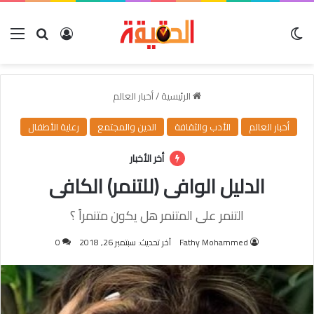
الوضع المظلم
بحث عن
تسجيل الدخو
الق
الرئيسية
/
أخبار العالم
أخبار العالم
الأدب والثقافة
الدين والمجتمع
رعاية الأطفال
أخر الأخبار
الدليل الوافى (للتنمر) الكافى
التنمر على المتنمر هل يكون متنمراً ؟
Fathy Mohammed
آخر تحديث: سبتمبر 26, 2018
0