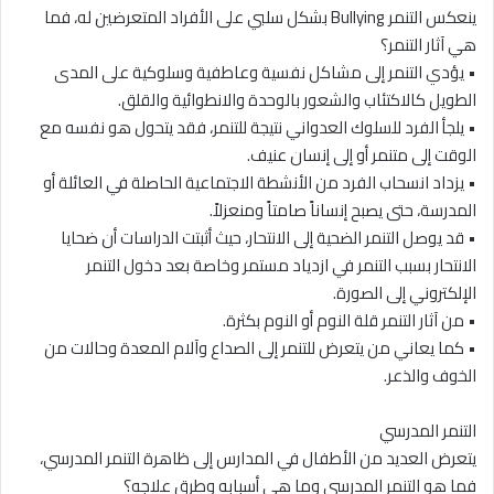
ينعكس التنمر Bullying بشكل سلبي على الأفراد المتعرضين له، فما
هي آثار التنمر؟
• يؤدي التنمر إلى مشاكل نفسية وعاطفية وسلوكية على المدى
الطويل كالاكتئاب والشعور بالوحدة والانطوائية والقلق.
• يلجأ الفرد للسلوك العدواني نتيجة للتنمر، فقد يتحول هو نفسه مع
الوقت إلى متنمر أو إلى إنسان عنيف.
• يزداد انسحاب الفرد من الأنشطة الاجتماعية الحاصلة في العائلة أو
المدرسة، حتى يصبح إنساناً صامتاً ومنعزلاً.
• قد يوصل التنمر الضحية إلى الانتحار، حيث أثبتت الدراسات أن ضحايا
الانتحار بسبب التنمر في ازدياد مستمر وخاصة بعد دخول التنمر
الإلكتروني إلى الصورة.
• من آثار التنمر قلة النوم أو النوم بكثرة.
• كما يعاني من يتعرض للتنمر إلى الصداع وآلام المعدة وحالات من
الخوف والذعر.
التنمر المدرسي
يتعرض العديد من الأطفال في المدارس إلى ظاهرة التنمر المدرسي،
فما هو التنمر المدرسي وما هي أسبابه وطرق علاجه؟