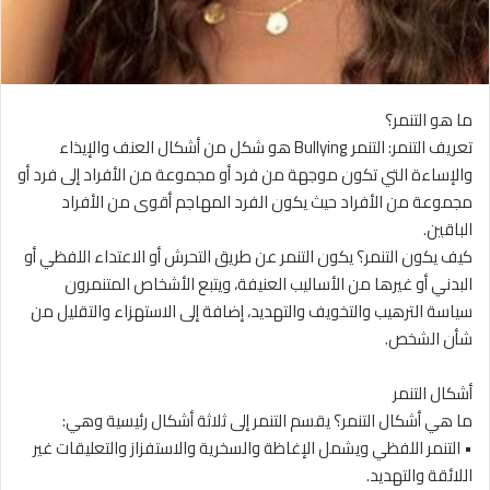
ما هو التنمر؟
تعريف التنمر: التنمر Bullying هو شكل من أشكال العنف والإيذاء
والإساءة التي تكون موجهة من فرد أو مجموعة من الأفراد إلى فرد أو
مجموعة من الأفراد حيث يكون الفرد المهاجم أقوى من الأفراد
الباقين.
كيف يكون التنمر؟ يكون التنمر عن طريق التحرش أو الاعتداء اللفظي أو
البدني أو غيرها من الأساليب العنيفة، ويتبع الأشخاص المتنمرون
سياسة الترهيب والتخويف والتهديد، إضافة إلى الاستهزاء والتقليل من
شأن الشخص.
أشكال التنمر
ما هي أشكال التنمر؟ يقسم التنمر إلى ثلاثة أشكال رئيسية وهي:
• التنمر اللفظي ويشمل الإغاظة والسخرية والاستفزاز والتعليقات غير
اللائقة والتهديد.