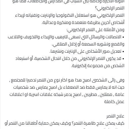
الآونة الأخيرة وخاصة بين الشباب في المدارس والجامعات، فما هو
التنمر الإلكتروني؟
التنمر الإلكتروني هو استغلال التكنولوجيا والإنترنت وتقنياته لإيذاء
أشخاص آخرين بطريقة متعمدة ومتكررة وعدائية.
ومن الأمثلة على التنمر الإلكتروني:
• الاتصالات والرسائل التي تسعى للترهيب والإيذاء والتخويف والتلاعب
والقمع وتشويه السمعة أو إذلال المتلقي.
• تعديل صور الأشخاص على الإنترنت ونشرها.
• قد يكون التنمر الإلكتروني من خلال انتحال الشخصية، أو استبعاد
الشخص من مجموعة إلكترونية.
وفى رائى الشخصى اصبح هذا هو اكثر نوع من التنمر تدميرا للمجتمع ,
حيث انه لا يمارس فقط ضد الضعفاء بل اصبح يمارس ضد شخصيات
عامة , ممثلين , مطربين , اصبح يدمر شبكه علاقات اسرية او اعلاقات
عمل كاملة
علاج التنمر
كيف يمكن علاج ظاهرة التنمر؟ وكيف يمكن حماية أطفالنا من التنمر أو