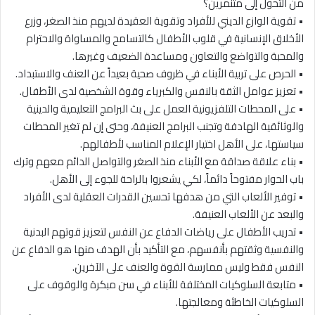
من التحول إلى متنمرين؟
• تقوية الوازع الديني للأفراد وتقوية العقيدة لديهم منذ الصغر، وزرع
الأخلاق الإنسانية في قلوب الأطفال كالتسامح والمساواة والاحترام
والمحبة والتواضع والتعاون ومساعدة الضعيف وغيرها.
• الحرص على تربية الأبناء في ظروف صحية بعيداً عن العنف والاستبداد.
• تعزيز عوامل الثقة بالنفس والكبرياء وقوة الشخصية لدى الأطفال.
• على المحطات التلفزيونية العمل على بث البرامج التعليمية والدينية
والوثائقية الهادفة وتجنب البرامج العنيفة، وحتى إن لم تغير المحطات
سياستها، على الأهل اختيار الإعلام المناسب لأطفالهم.
• بناء علاقة صداقة مع الأبناء منذ الصغر والتواصل الدائم معهم وترك
باب الحوار مفتوحاً دائماً، لكي يشعروا بالراحة للجوء إلى الأهل.
• توفير الألعاب التي من هدفها تحسين القدرات العقلية لدى الأفراد
والبعد عن الألعاب العنيفة.
• تدريب الأطفال على رياضات الدفاع عن النفس لتعزيز قوتهم البدنية
والنفسية وثقتهم بأنفسهم، مع التأكيد بأن الهدف منها هو الدفاع عن
النفس فقط وليس ممارسة القوة والعنف على الآخرين.
• متابعة السلوكيات المختلفة للأبناء في سن مبكرة والوقوف على
السلوكيات الخاطئة ومعالجتها.