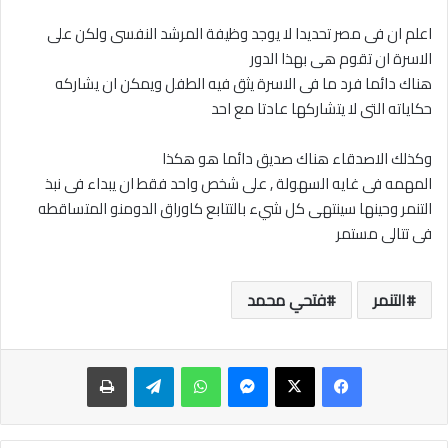
اعلم ان فى مصر تحديدا لا يوجد وظيفة المرشد النفسى ولكن على
الاسرة ان تقوم هى بهذا الدور
هناك دائما فرد ما فى الاسرة يثق فيه الطفل ويمكن ان يشاركه
حكاياته التى لا يتشاركها عادتا مع احد
وكذلك الاصدقاء هناك صديق دائما هو هكذا
المهمه فى غايه السهولة , على شخص واحد فقط ان يبداء فى نبذ
التنمر وحينها سينتهى كل شيء بالتتابع كاوراق الدومنو المتساقطه
فى تتالى مستمر
التنمر
فتحي محمد
ماسنجر
واتساب
تيلقرام
طباعة