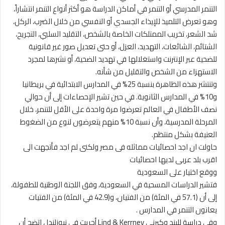
التنمر المدرسي أو التنمر في أماكن الدراسة هو أكثر أنواع التنمر انتشاراً،
وهو تعرض التلميذ للإيذاء الجسدي أو النفسي من خلال الضرب، الركل،
شد الشعر، تخريب الممتلكات الخاصة بالشخص، التقليد السلبي، التجريح،
الشتائم، الشائعات، التهديد، العزل، أو حتى تعديل صور غير قانونية
للضحية عبر الإنترنت واستغلالها في تهديد الضحية، أو نشرها لمجرد
الاستهزاء من الشخص والتقليل من شأنه.
وتنتشر هذه الظاهرة بنسبة 25% في المدارس الابتدائية في بريطانيا
و10% في المدارس الثانوية. في حين تشير الإحصاءات إلى أن حوالي
نصف الأطفال في العالم تعرضوا مرة واحدة على الأقل للتنمر، خلال
المرحلة المدرسية، وأن نسبة 10% منهم يتعرضون لنوع من الضغوط
العنيفة بشكل منتظم.
حاولت ان اجد احصائيات مماثله فى مصر ولكنى لم اجد فأتجهت الى
اقرب بلد عربى لديها احصائيات
ووقع اختيار على السعودية
فتشير الدراسات المسحية في السعودية، وفق اللجنة الوطنية للطفولة،
إلى أن (57.1 في المئة) من الفتيان، و(42.9 في المئة) من الفتيات
يعانون التنمر في المدارس .
وفي دراسة لليند وكيرني Lind & Kerrney أجريت في نيوزلندا ، اتضح أن