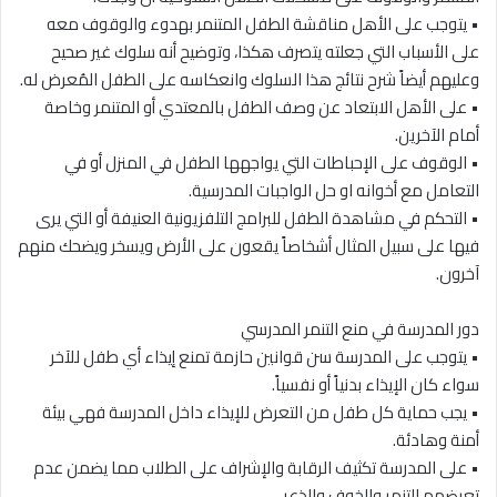
• يتوجب على الأهل مناقشة الطفل المتنمر بهدوء والوقوف معه
على الأسباب التي جعلته يتصرف هكذا، وتوضيح أنه سلوك غير صحيح
وعليهم أيضاً شرح نتائج هذا السلوك وانعكاسه على الطفل المُعرض له.
• على الأهل الابتعاد عن وصف الطفل بالمعتدي أو المتنمر وخاصة
أمام الآخرين.
• الوقوف على الإحباطات التي يواجهها الطفل في المنزل أو في
التعامل مع أخوانه او حل الواجبات المدرسية.
• التحكم في مشاهدة الطفل للبرامج التلفزيونية العنيفة أو التي يرى
فيها على سبيل المثال أشخاصاً يقعون على الأرض ويسخر ويضحك منهم
آخرون.
دور المدرسة في منع التنمر المدرسي
• يتوجب على المدرسة سن قوانين حازمة تمنع إيذاء أي طفل للآخر
سواء كان الإيذاء بدنياً أو نفسياً.
• يجب حماية كل طفل من التعرض للإيذاء داخل المدرسة فهي بيئة
أمنة وهادئة.
• على المدرسة تكثيف الرقابة والإشراف على الطلاب مما يضمن عدم
تعرضهم للتنمر والخوف والذعر.