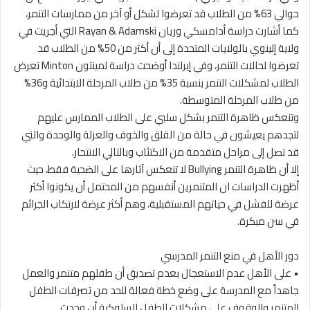
حوالي 63% من الطلاب قد تعرضوا لشكل أو آخر من ممارسات التنمر،
كما أشارت دراسة أدامسكي وريان Rayan & Adamski التي أجريت في
ولاية إلينوي بالولايات المتحدة إلى أن أكثر من 50% من الطلاب قد
تعرضوا لحالات التنمر، وفي إيرلندا أوضحت دراسة لمينتون Minton تعرض
الطلاب لمشكلات التنمر بنسبة 35% من طلاب المرحلة الابتدائية و36%
من طلاب المرحلة المتوسطة.
وتنعكس ظاهرة التنمر بشكل سلبي على الطلاب الممارس عليهم
لتجدهم يعيشون في حالة من القلق والخوف والعزلة والوحدة والتي
قد تصل إلى مراحل متقدمة من الاكتئاب وبالتالي الانتحار.
إلا أن ظاهرة التنمر Bullying لا تنعكس آثارها على الضحية فقط، حيث
أظهرت الدراسات ان المتنمرين أنفسهم من المحتمل أن يكونوا أكثر
عرضة للفشل في حياتهم المستقبلية، وهم أكثر عرضة لارتكاب الجرائم
في سن مبكرة.
دور الأهل في منع التنمر المدرسي
• على الأهل عدم الاستعجال بعدم تصديق أن طفلهم متنمر والعمل
جاهداً مع المدرسة على وضع خطة فعالة للحد من تصرفات الطفل
المتنمر والوقوف على مشكلات الطفل السلوكية أن وجدت.