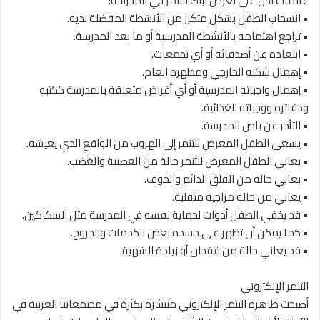
علامات تدل على تعرض ابنك للتنمر في المدرسة:
• انسحاب الطفل بشكل متكرر من الأنشطة المفضلة لديه.
• تراجع اهتمامه بالأنشطة المدرسية أو ما بعد المدرسة.
• ابتعاده عن أصدقائه أو أي تجمعات.
• إهمال شكله الخارجي ومظهره العام.
• إهمال واجباته المدرسية أو أي أغراض متعلقة بالمدرسة ككتبه
ودفاتره ووجباته الغذائية.
• التأخر عن باص المدرسة.
• يسعى الطفل المعرض للتنمر إلى الهروب من الواقع الذي يعيشه.
• يعاني الطفل المعرض للتنمر حالة من العصبية والغضب.
• يعاني حالة من القلق الدائم والخوف.
• يعاني من حالة مزاجية متقلبة.
• قد يخفي الطفل أدوات لحماية نفسه في المدرسة مثل السكاكين.
• كما يمكن أن تظهر على جسده بعض الكدمات والجروح.
• قد يعاني حالة من فقدان أو زيادة الشهية.
التنمر الإلكتروني
أصبحت ظاهرة التنمر الإلكتروني منتشرة بكثرة في مجتمعاتنا العربية في