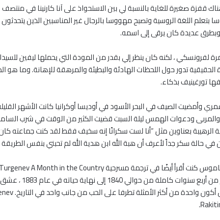
فزة صغيرة للغاية بالنسبة لي بين الاستحواذ على آنا كارنينا في منتصف حي
بتعلم اللغة الروسية وتصبح مهووسا بالرجال غير المناسبين الذين يتحدثون 
 وبطرق عديدة كان يرقى إلى اسمه.
ل مرة لفرونسكي ، لكنه كان ينظر إلي بقدر من المودة التي يحملها ليفين للسيد
اة الحقيقية تدور حول اللحظات الهادئة والبطيئة والمرهقة للإهانة. وما هو 
ها تورغينيف بذكاء.
والعشرين من عمري وأمضيت الصيف في البحر الأسود في أوديسا أوكرانيا كانت الأشهر ا
 والمربى ودعوات الهمس ليلة السبت قضيت الكثير من الوقت في شرب السامو
زية الرهيبة بعناوين مثل “أنا لست سكرانًا إنه سخيف فقط لقد كنت جماعته ك
في حالة سكر جداً لأعرف أن هبة الله ابن هدية الله لم تحبني بنفس الطريقة الت