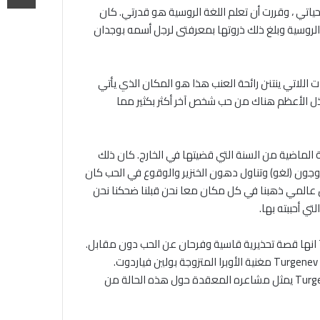
اتي ، وقررت أن تعلم اللغة الروسية هو قدرتي. كان
الروسية وبلغ ذلك ذروتها بمعرفتى لرجل أسمه بوجدان
ات اللاتي ينتنن رائحة العنب هذا هو المكان الذي يأتي
الذل الأعظم هناك من حب شخص آخر أكثر بكثير مما
لقليلة الماضية من السنة التي قضيتها في الخارج. كان ذلك
جون (لغو) وتناول دهون الخنزير والوقوع في الحب كان
ان عالمي ذهبنا في كل مكان معا نحن قبلنا ضحكنا نحن
ي أحببته بها.
لحسن الحظ بينما كنت أتحايل في طريقي عبر تولستوي بقاموس كنت أقرأ أيضًا في ترجمة مسرحية Turgenev A Month in the Country انها قصة تحذيرية قاسية وفرحان عن الحب دون مقابل.
عانى تورجينيف بنفسه من هذه الحالة غير السعيدة لأكثر من أربع سنوات كاملة من حوالي 1840 إلى نهاية حياته في عام 1883 ، عشق Turgenev مغنية الأوبرا المتزوجة بولين فياردوت.
ويناقش الطبيعة الدقيقة لعلاقتهم بحرارة لكن يبدو لي أن أكون واحدة من أكثر الأمثلة تطرفا على الحب من جانب واحد في التاريخ. Turgenev يمثل مشاعره المعقدة حول هذه الحالة من