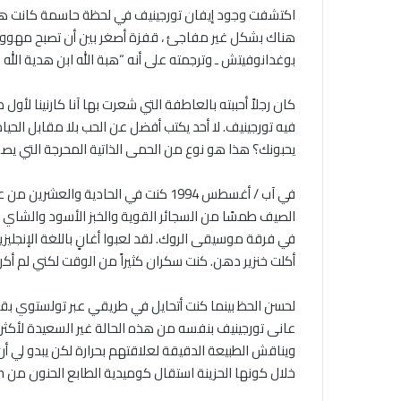
اكتشفت وجود إيفان تورجينيف في لحظة حاسمة كانت هناك ق
هناك بشكل غير مفاجئ ، قفزة أصغر بين أن تصبح مهووسا 
بوغدانوفيتش ـ وترجمته على أنه “هبة الله ابن هدية الله
كان رجلاً أحببته بالعاطفة التي شعرت بها آنا كارنينا لأو
فيه تورجينيف. لا أحد يكتب أفضل عن الحب بلا مقابل الحي
يحبونك؟ هذا هو نوع من الحمى الذاتية المحرجة التي يصف
في آب / أغسطس 1994 كنت في الحادية 
الصيف طمسًا من السجائر القوية والخبز الأسود والشاي
في فرقة موسيقى الروك. لقد لعبوا أغانٍ باللغة الإنجلي
أكلت خنزير دهن. كنت سكران كثيراً من الوقت لكني لم أكن 
خلال كونها الحزينة استقال كوميدية الطابع الحنون من Rakitin.