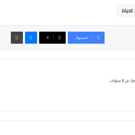
الحياة
ماسنجر
طباعة
فيسبوك
‫X
8 سنوات