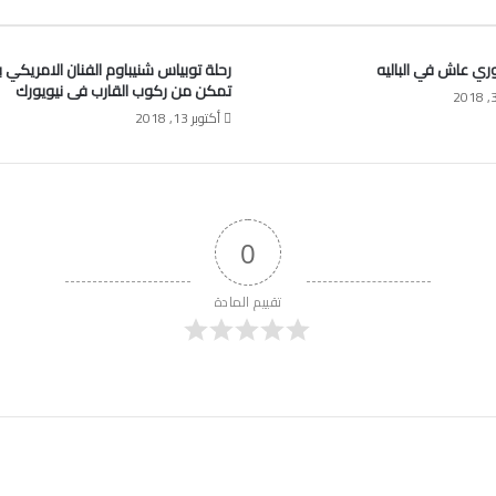
وري عاش في الباليه
رحلة توبياس شنيباوم الفنان الامريكي ب
تمكن من ركوب القارب فى نيويورك
أكتوبر 13, 2018
0
تقييم المادة