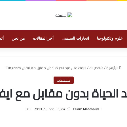
علوم وتكنولوجيا
انجازات السيسى
أخر المقالات
من نحن
أتص
الرئيسية
/
شخصيات
/
البقاء على قيد الحياة بدون مقابل مع ايفان Turgenev
شخصيات
لحياة بدون مقابل مع ايفان genev
Eslam Mahmoud
آخر تحديث: نوفمبر 4, 2018
0