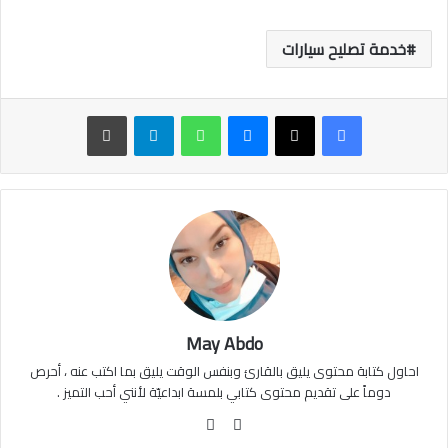
خدمة تصليح سيارات
ماسنجر
واتساب
تيلقرام
طباعة
May Abdo
احاول كتابة محتوى يليق بالقارئ وبنفس الوقت يليق بما اكتب عنه ، أحرص
دوماً على تقديم محتوى كتابي بلمسة ابداعيّة لأنني أحب التميز .
موقع
فيسبوك
الويب