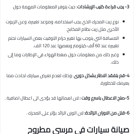
3- يجب قراءة كتيب الإرشادات
: حيث يتوفر المعلومات المهمة حول
نوع زيت المحرك الذي يجب استخدامه، وموعد تغييره، وعن الزيوت
الأخرى مثل زيت نظام المكابح.
المسافة التي يتوجب بها تغيير حزام التوقيت بعض السيارات تحتم
تغييره عند 60 ألف كيلومتر وبعضها عند 120 الف.
وغير ذلك من معلومات حول ضغط الهواء في الإطارات وما إلى
ذلك.
4-قم بتفقد الاطار بشكل دورى
:وذلك لعدم تعرض سيارتك لحادث مما
يعرضك للخطورة.
5-صلح الاعطال باسرع وقت :
لان اهمالها قد يؤدى الى اعطال اضافية .
6-قلل من الاوزان الزائدة:
لان الوزن الزائد يؤثر على المحرك .
صيانة سيارات فى مرسى مطروح