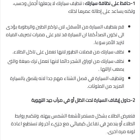
1-حافظ على نظافة سيارتك :
تنظيف سيارتك لا يجعلها أجمل وحسب،
ولكنه يساعد على إطالة عمرها لذلك
قم بتنظيف السيارة من الأسفل، لان تراكم الطين والرطوبة يؤدى
الى تكون الصدأ،كما ان السيارة قد تمر على ممرات تصريف المياه
لتزيد الأمر سوءا.
نظف سيارتك من فضلات الطيور لانها تعمل على تاكل الطلاء.
نظف سيارتك من اوراق الشجر دائما لانها تعمل ترك صبغة والتى
يصعب ازالتها .
وتنظيف السيارة في فصل الشتاء مهم جدا لانه يلتصق بالسيارة
المزيد من الملوثات.
2-حاول إيقاف السيارة تحت الظل أو في مرآب جيد التهوية
فتعرض الطلاء بشكل مستمر لأشعة الشمس يبهته، وتتكسر روابط
الطلاء أو يندمج في تفاعل كيميائي مع جزيء آخر ولا تستطيع اعادة
لونه مره اخرى.