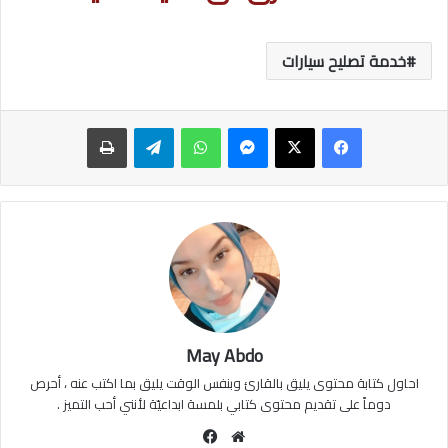
خدمة تصليح سيارات
ماسنجر
واتساب
تيلقرام
طباعة
May Abdo
احاول كتابة محتوى يليق بالقارئ وبنفس الوقت يليق بما اكتب عنه ، أحرص
دوماً على تقديم محتوى كتابي بلمسة ابداعيّة لأنني أحب التميز .
موقع
فيسبوك