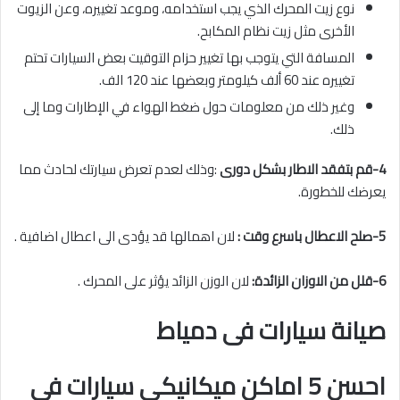
نوع زيت المحرك الذي يجب استخدامه، وموعد تغييره، وعن الزيوت
الأخرى مثل زيت نظام المكابح.
المسافة التي يتوجب بها تغيير حزام التوقيت بعض السيارات تحتم
تغييره عند 60 ألف كيلومتر وبعضها عند 120 الف.
وغير ذلك من معلومات حول ضغط الهواء في الإطارات وما إلى
ذلك.
4-قم بتفقد الاطار بشكل دورى
:وذلك لعدم تعرض سيارتك لحادث مما
يعرضك للخطورة.
5-صلح الاعطال باسرع وقت :
لان اهمالها قد يؤدى الى اعطال اضافية .
6-قلل من الاوزان الزائدة:
لان الوزن الزائد يؤثر على المحرك .
صيانة سيارات فى دمياط
احسن 5 اماكن ميكانيكى سيارات فى