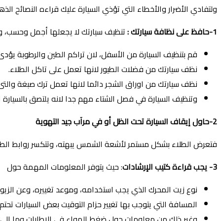
ولتفادي الأضرار والأخطاء التي تؤذي السيارة عليك قراءه النصائح ال
1-حافظ على نظافة سيارتك :
تنظيف سيارتك لا يجعلها أجمل وحسب، ول
قم بتنظيف السيارة من الأسفل، لان تراكم الطين والرطوبة يؤدى 
نظف سيارتك من فضلات الطيور لانها تعمل على تاكل الطلاء.
نظف سيارتك من اوراق الشجر دائما لانها تعمل ترك صبغة والتى 
وتنظيف السيارة في فصل الشتاء مهم جدا لانه يلتصق بالسيارة ا
2-حاول إيقاف السيارة تحت الظل أو في مرآب جيد التهوية
فتعرض الطلاء بشكل مستمر لأشعة الشمس يبهته، وتتكسر روابط الطلاء
3- يجب قراءة كتيب الإرشادات
: حيث يتوفر المعلومات المهمة حول
نوع زيت المحرك الذي يجب استخدامه، وموعد تغييره، وعن الزيوت
المسافة التي يتوجب بها تغيير حزام التوقيت بعض السيارات تحتم تغييره عند 60 ألف كيلومتر وبع
وغير ذلك من معلومات حول ضغط الهواء في الإطارات وما إلى 