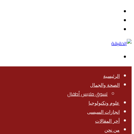
القائمة
بحث
عن
تسجيل
الدخول
الوضع
المظلم
الرئيسية
الصحة والجمال
تسوق ملابس أطفال
علوم وتكنولوجيا
انجازات السيسى
أخر المقالات
من نحن