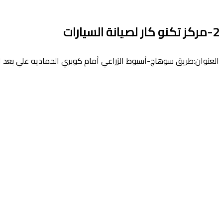
2-مركز تكنو كار لصيانة السيارات
العنوان:طريق سوهاج-أسيوط الزراعي أمام كوبري الحماديه علي بعد ٦ كيلومتر من مدينة