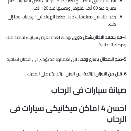
المسافة التي يتوجب بها تغيير حزام التوقيت بعض السيارات تحتم
تغييره عند 60 ألف كيلومتر وبعضها عند 120 الف.
وغير ذلك من معلومات حول ضغط الهواء في الإطارات وما إلى
ذلك.
4-قم بتفقد الاطار بشكل دورى
:وذلك لعدم تعرض سيارتك لحادث مما
يعرضك للخطورة.
5-صلح الاعطال باسرع وقت :
لان اهمالها قد يؤدى الى اعطال اضافية .
6-قلل من الاوزان الزائدة:
لان الوزن الزائد يؤثر على المحرك .
صيانة سيارات فى الرحاب
احسن 4 اماكن ميكانيكى سيارات فى
الرحاب