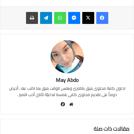
ماسنجر
واتساب
تيلقرام
طباعة
May Abdo
احاول كتابة محتوى يليق بالقارئ وبنفس الوقت يليق بما اكتب عنه ، أحرص
دوماً على تقديم محتوى كتابي بلمسة ابداعيّة لأنني أحب التميز .
موقع
فيسبوك
الويب
مقالات ذات صلة