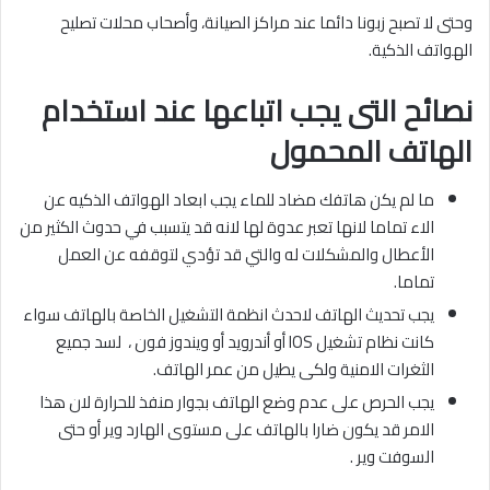
وحتى لا تصبح زبونا دائما عند مراكز الصيانة، وأصحاب محلات تصليح
الهواتف الذكية.
نصائح التى يجب اتباعها عند استخدام
الهاتف المحمول
ما لم يكن هاتفك مضاد للماء يجب ابعاد الهواتف الذكيه عن
الاء تماما لانها تعبر عدوة لها لانه قد يتسبب في حدوث الكثير من
الأعطال والمشكلات له والتي قد تؤدي لتوقفه عن العمل
تماما.
يجب تحديث الهاتف لاحدث انظمة التشغيل الخاصة بالهاتف سواء
كانت نظام تشغيل IOS أو أندرويد أو ويندوز فون ، لسد جميع
الثغرات الامنية ولكى يطيل من عمر الهاتف.
يجب الحرص على عدم وضع الهاتف بجوار منفذ للحرارة لان هذا
الامر قد يكون ضارا بالهاتف على مستوى الهارد وير أو حتى
السوفت وير .