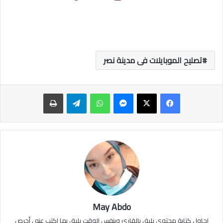
تصليح الموبايلات فى مدينة نصر
ماسنجر
واتساب
تيلقرام
طباعة
May Abdo
احاول كتابة محتوى يليق بالقارئ وبنفس الوقت يليق بما اكتب عنه ، أحرص