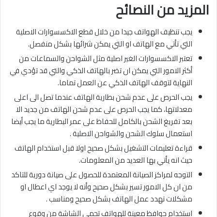
المزيد من النصائح
يجب تنظيف الهواتف جيدا من خلال قطع الاكسسوارات الاصلية
التي تأتي مع الهاتف او التي يمكن شرائها بشكل منفصل.
تعتبر الاكسسوارات الغير اصلية مثل الشواحن والسماعات من
أكثر الامور التي يمكن ان تضر بالهاتف الذكي والتي قد تؤدي في
النهاية لتوقف الهاتف الذكي عن العمل تماما.
يجب الحرص على عدم شحن بطارية الهاتف عندما تصل الى اعلى
معدلاتها، كما يجب الحرص على عدم شحن الهاتف من جديد الا
بعد تفريغ الشحن بالكامل للحفاظ على عمر البطارية ما يجب أيضا
استعمال سلوك الشحن والشواحن الاصلية .
قراءة تعليمات التشغيل بشكل صحيح اولا قبل استخدام الهاتف
حيث انه يأتي بها العديد من المعلومات.
التوجه لمراكز الصيانة المعتمدة للحصول على صيانة دورية للتاكد
من ان كل الامور تسير بشكل صحيح وأنه لا يوجد اي اعطال او
مشكلات تهدد عمل الهاتف بشكل صحيح ومناسب .
استخدام حوافظ معينة للهواتف تحمي الشاشة من وقوع