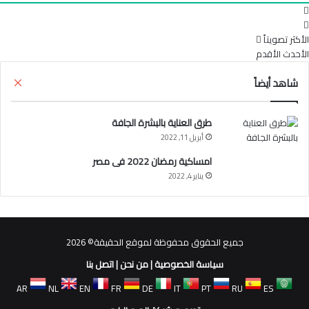
الأكثر تصويتاً
الأحدث
الأقدم
إغل
شاهد أيضاً
طرق العناية بالبشرة الجافة
أبريل 11, 2022
امساكية رمضان 2022 فى مصر
يناير 4, 2022
جميع الحقوق محفوظة لموقع الحقيقة© 2026
سياسة الخصوصية
|
من نحن
|
اتصل بنا
AR
NL
EN
FR
DE
IT
PT
RU
ES