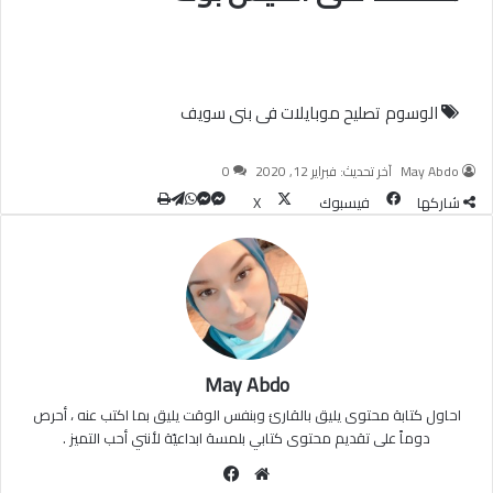
الوسوم
تصليح موبايلات فى بنى سويف
May Abdo
آخر تحديث: فبراير 12, 2020
0
شاركها
فيسبوك
‫X
طباعة
تيلقرام
ماسنجر
ماسنجر
واتساب
May Abdo
احاول كتابة محتوى يليق بالقارئ وبنفس الوقت يليق بما اكتب عنه ، أحرص
دوماً على تقديم محتوى كتابي بلمسة ابداعيّة لأنني أحب التميز .
موقع
فيسبوك