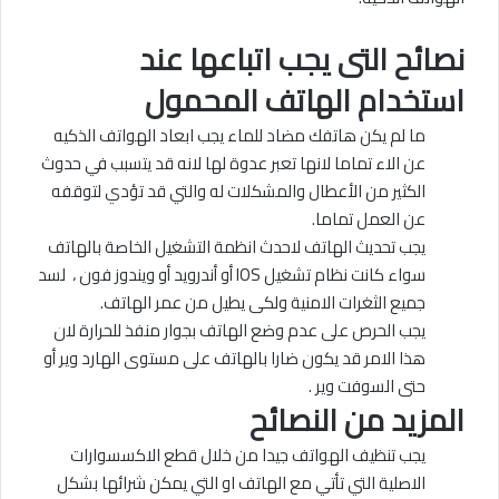
نصائح التى يجب اتباعها عند
استخدام الهاتف المحمول
ما لم يكن هاتفك مضاد للماء يجب ابعاد الهواتف الذكيه
عن الاء تماما لانها تعبر عدوة لها لانه قد يتسبب في حدوث
الكثير من الأعطال والمشكلات له والتي قد تؤدي لتوقفه
عن العمل تماما.
يجب تحديث الهاتف لاحدث انظمة التشغيل الخاصة بالهاتف
سواء كانت نظام تشغيل IOS أو أندرويد أو ويندوز فون ، لسد
جميع الثغرات الامنية ولكى يطيل من عمر الهاتف.
يجب الحرص على عدم وضع الهاتف بجوار منفذ للحرارة لان
هذا الامر قد يكون ضارا بالهاتف على مستوى الهارد وير أو
حتى السوفت وير .
المزيد من النصائح
يجب تنظيف الهواتف جيدا من خلال قطع الاكسسوارات
الاصلية التي تأتي مع الهاتف او التي يمكن شرائها بشكل