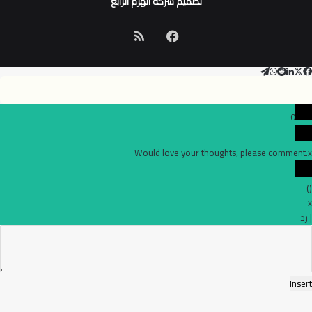
تصميم شركة الهرم الرابع
فيسبوك
ملخص
الموقع
‫X
تيلقرام
لينكدإن
واتساب
فيسبوك
RSS
0
Would love your thoughts, please comment.
x
)
(
x
|
رد
Insert