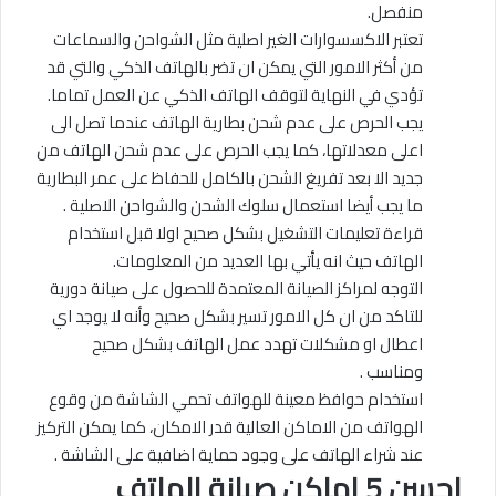
منفصل.
تعتبر الاكسسوارات الغير اصلية مثل الشواحن والسماعات
من أكثر الامور التي يمكن ان تضر بالهاتف الذكي والتي قد
تؤدي في النهاية لتوقف الهاتف الذكي عن العمل تماما.
يجب الحرص على عدم شحن بطارية الهاتف عندما تصل الى
اعلى معدلاتها، كما يجب الحرص على عدم شحن الهاتف من
جديد الا بعد تفريغ الشحن بالكامل للحفاظ على عمر البطارية
ما يجب أيضا استعمال سلوك الشحن والشواحن الاصلية .
قراءة تعليمات التشغيل بشكل صحيح اولا قبل استخدام
الهاتف حيث انه يأتي بها العديد من المعلومات.
التوجه لمراكز الصيانة المعتمدة للحصول على صيانة دورية
للتاكد من ان كل الامور تسير بشكل صحيح وأنه لا يوجد اي
اعطال او مشكلات تهدد عمل الهاتف بشكل صحيح
ومناسب .
استخدام حوافظ معينة للهواتف تحمي الشاشة من وقوع
الهواتف من الاماكن العالية قدر الامكان، كما يمكن التركيز
عند شراء الهاتف على وجود حماية اضافية على الشاشة .
احسن 5 اماكن صيانة الهاتف