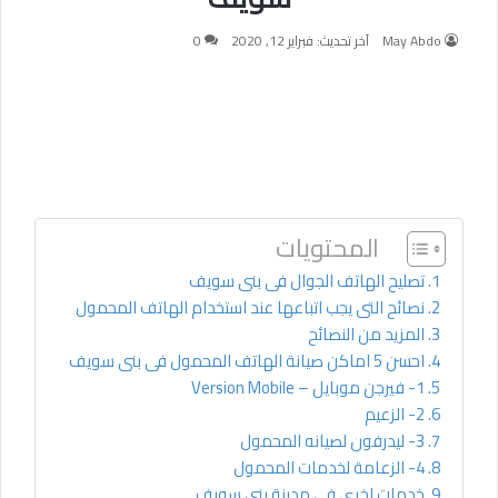
May Abdo
آخر تحديث: فبراير 12, 2020
0
المحتويات
تصليح الهاتف الجوال فى بنى سويف
نصائح التى يجب اتباعها عند استخدام الهاتف المحمول
المزيد من النصائح
احسن 5 اماكن صيانة الهاتف المحمول فى بنى سويف
1- فيرجن موبايل – Version Mobile
2- الزعيم
3- ليدرفون لصيانه المحمول
4- الزعامة لخدمات المحمول
خدمات اخرى فى مدينة بنى سويف