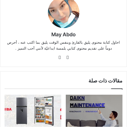
May Abdo
احاول كتابة محتوى يليق بالقارئ وبنفس الوقت يليق بما اكتب عنه ، أحرص
دوماً على تقديم محتوى كتابي بلمسة ابداعيّة لأنني أحب التميز .
موقع
فيسبوك
الويب
مقالات ذات صلة