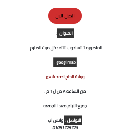
اتصل الان
العنوان
:
المنصوره 👈🏻سندوب 👈🏻مدخل ميت الصارم
.
:
googl mab
ورشة الحاج احمد شعير
من الساعه ٨ ص ل ٦ م
.
جميع الايام معدا الجمعه
للتواصل :
واتس اب
01061725723