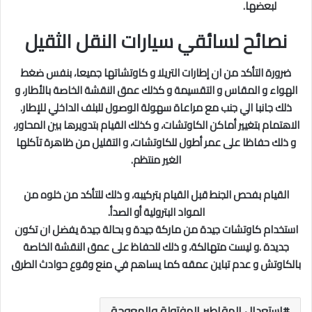
لبعضها.
نصائح لسائقي سيارات النقل الثقيل
ضرورة التأكد من ان إطارات التريلا و كاوتشاتها جميعا، بنفس ضغط
الهواء و المقاس و التقسيمة و كذلك عمق النقشة الخاصة بالأطار، و
ذلك جانبا الي جنب مع مراعاة سهولة الوصول للبلف الداخلي للإطار.
الاهتمام بتغيير أماكن الكاوتشات، و كذلك القيام بتدويرها بين المحاور،
و ذلك حفاظا على عمر أطول للكاوتشات، و التقليل من ظاهرة تآكلها
الغير منتظم.
القيام بفحص الجنط قبل القيام بتركيبه، و ذلك للتأكد من خلوه من
المواد البترولية أو الصدأ.
استخدام كاوتشات جيدة من ماركة جيدة و بحالة جيدة يفضل ان تكون
جديدة .و ليست متهالكة، و ذلك للحفاظ على عمق النقشة الخاصة
بالكاوتش و عدم تباين عمقه كما يساهم في منع وقوع حوادث الطرق
استعدال المقاطير المفتولة والمعوجة