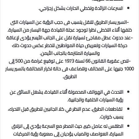
ا
لسرعات الزائدة وتخطي الحارات بشكل زجزاجي.
-السير يسار الطريق للنقل يتسبب فى حجب الرؤية عن السيارات التى
خلفها أثناء التخطى نظرا لوجود عجلة القيادة جهة اليسار من السيارة.
-عند حدوث عطل مفاجئ لسيارة نقل على الجانب الأيسر يؤدى لإعاقة
حركة السيارات وتعريض حياة المواطنين للخطر عكس حدوث ذلك
والسيارة الملتزمة بالجانب الأيمن.
-تنص عقوبة القانون 66 لسنة 1973 على توقيع غرامة من 500 إلى
1000 جنيها على المخالف وتتضاعف فى حالة تكرار المخالفة بالسير يسار
الطريق.
التحدث في الهواتف المحمولة أثناء القيادة، يشغل السائق عن
رؤية السيارات الخلفية والجانبية.
تقاطعات الطرق، عدم النظر في كلا الجانبين للطريق قبل التحرك،
يسبب كوارث.
الطقس له عامل كبير، حيث المطر مع السرعة يؤدي إلى انزلاق
السيارة، العواصف والضباب يؤديان إلى صعوبة رؤية المركبات