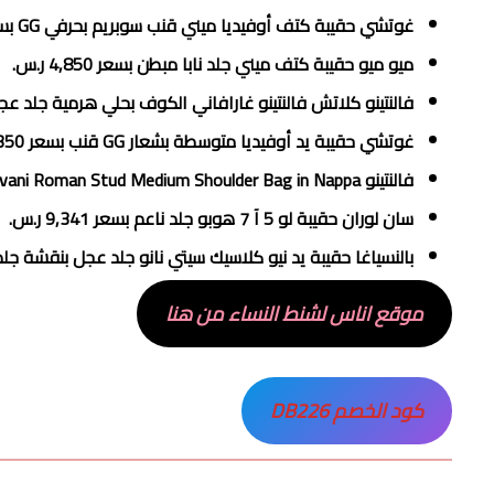
غوتشي حقيبة كتف أوفيديا ميني قنب سوبريم بحرفي GG بسعر 6,200‏ ر.س.
ميو ميو حقيبة كتف ميني جلد نابا مبطن بسعر 4,850‏ ر.س.
فالنتينو كلاتش فالنتينو غارافاني الكوف بحلي هرمية جلد عجل بارز بسعر
غوتشي حقيبة يد أوفيديا متوسطة بشعار GG قنب بسعر 6,350‏ ر.س.
فالنتينو Valentino Garavani Roman Stud Medium Shoulder Bag in Nappa بسعر 13,300‏ ر.س.
سان لوران حقيبة لو 5 آ 7 هوبو جلد ناعم بسعر 9,341‏ ر.س.
بالنسياغا حقيبة يد نيو كلاسيك سيتي نانو جلد عجل بنقشة جلد التمساح
موقع اناس لشنط النساء من هنا
كود الخصم DB226