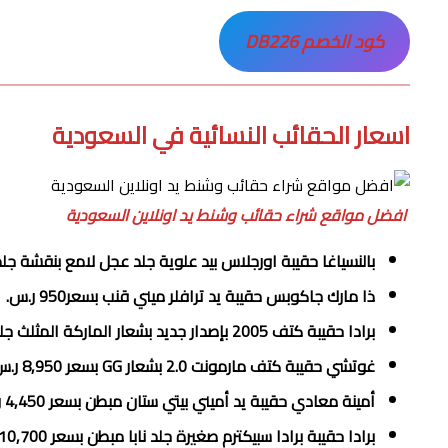
كود الخصم DB226
اسعار الحقائب النسائية في السعودية
افضل مواقع شراء حقائب وشنط يد اونلاين السعودية
بالنسياغا حقيبة اورجلاس بيد علوية جلد عجل لامع بنقشة جلد التمساح مقاس
ذا مارك جاكوبس حقيبة يد ترافلر ميني قنب بسعر950‏ ر.س.
برادا حقيبة كتف 2005 بإصدار جديد بشعار الماركة المثلث جلد سافيانو بسعر9,400‏ ر.س.
غوتشي حقيبة كتف مارمونت 2.0 بشعار GG بسعر 8,950‏ ر.س.
أمينة معادي حقيبة يد أميني بيتي ستان مبطن بسعر 4,450‏ ر.س.
برادا حقيبة برادا سبيكترم صغيرة جلد نابا مبطن بسعر 10,700‏ ر.س.