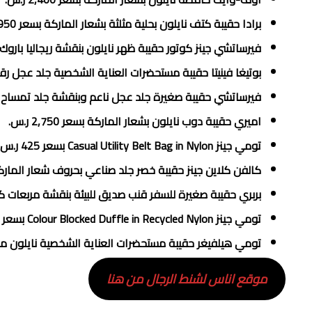
برادا حقيبة كتف نايلون بحلية مثلثة بشعار الماركة بسعر 7,950‏ ر.س.
فيرساتشي جينز كوتور حقيبة ظهر نايلون بنقشة ريجاليا باروك وشعار 
بوتيغا فينيتا حقيبة مستحضرات العناية الشخصية جلد عجل رقيق مجدو
فيرساتشي حقيبة صغيرة جلد عجل ناعم وبنقشة جلد تمساح محفورة بس
اميري حقيبة دوب نايلون بشعار الماركة بسعر 2,750‏ ر.س.
تومي جينز Casual Utility Belt Bag in Nylon بسعر 425‏ ر.س.
كالفن كلاين جينز حقيبة خصر جلد صناعي بحروف شعار الماركة بسعر 5
بربري حقيبة صغيرة للسفر قنب صديق للبيئة بنقشة مربعات كلاسيكية ب
تومي جينز Colour Blocked Duffle in Recycled Nylon بسعر 950‏ ر.س.
تومي هيلفيغر حقيبة مستحضرات العناية الشخصية نايلون معاد تد
موقع اناس لشنط الرجال من هنا