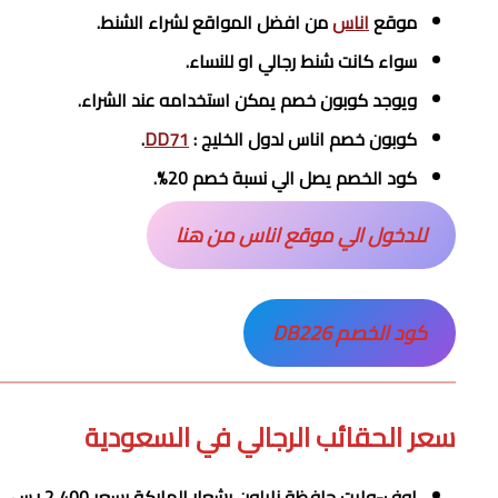
موقع
اناس
من افضل المواقع لشراء الشنط.
سواء كانت شنط رجالي او للنساء.
ويوجد كوبون خصم يمكن استخدامه عند الشراء.
كوبون خصم اناس لدول الخليج :
DD71
.
كود الخصم يصل الي نسبة خصم 20%.
للدخول الي موقع اناس من هنا
كود الخصم DB226
سعر الحقائب الرجالي في السعودية
اوف-وايت حافظة نايلون بشعار الماركة بسعر 2,400‏ ر.س.