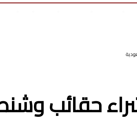
علوم وتكنولوجيا
انجازات السيسى
أخر المقالات
من نحن
أتصل بن
س أطفال
ودية
ء حقائب وشنط ي