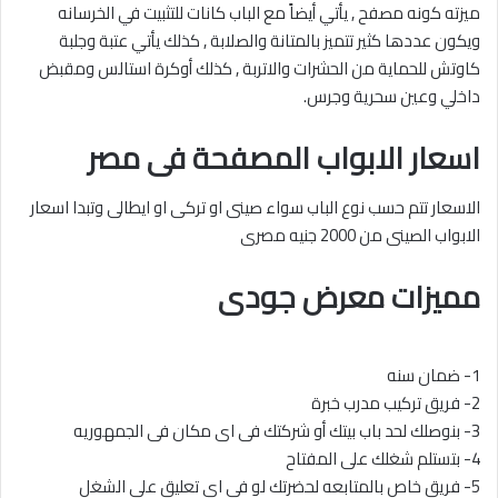
ميزته كونه مصفح , يأتي أيضاً مع الباب كانات للتثبيت في الخرسانه
ويكون عددها كثير تتميز بالمتانة والصلابة , كذلك يأتي عتبة وجلبة
كاوتش للحماية من الحشرات والاتربة , كذلك أوكرة استالس ومقبض
داخلي وعين سحرية وجرس.
اسعار الابواب المصفحة
فى مصر
الاسعار تتم حسب نوع الباب سواء صينى او تركى او ايطالى وتبدا اسعار
الابواب الصينى من 2000 جنيه مصرى
مميزات معرض جودى
1- ضمان سنه
2- فريق تركيب مدرب خبرة
3- بنوصلك لحد باب بيتك أو شركتك فى اى مكان فى الجمهوريه
4- بتستلم شغلك على المفتاح
5- فريق خاص بالمتابعه لحضرتك لو فى اى تعليق على الشغل