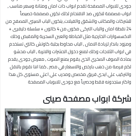
جودى للابواب المصفحة تقدم ابواب ذات امان ومتانة وسعر مناسب ,
ابواب مصممة لتكون ضد الاقتحام لذلك تكون مصممة خصيصاً
للشركات والمكاتب والشقق والفيلات, يتكون الباب الصينى المصفح من
24 نقطة امان والباب التركى مكون من 4 كالون + سلسله دليفرى +
الاكسسوارات الخارجية مثل الخباطة والعين السحرية والمقبض وذلك
ومزود بانذار لزيادة الامان , الباب محاوط بجلبة كاوتش كالتي تستخدم
في ابواب الثلاجات وذلك لمنع دخول الحشرات والاتربة , الباب محشو
بمادة الصوف الصخري الذي يقوم بمنع الصوت , معرض جودى يقدم
لكم فرصة من ذهب بارخص والاسعار في مصر , كما اننا نقوم بالنقل
والتركيب علي ايدي فريق مخصص ومدرب علي اعلي مستوي كل هذا
واكثر ستجدونه فقط وحصرياً مع جودى للابوباب المصفحة
شركة ابواب مصفحة صينى