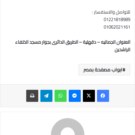
للتواصل والاستفسار :
01221818989‬
01062021161
العنوان الجماليه – دقهلية – الطريق الدائرى بجوار مسجد الخلفاء
الراشدين
ابواب مصفحة بمصر
ماسنجر
واتساب
تيلقرام
طباعة