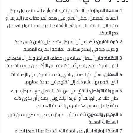
سمعة المركز:
قم بالبحث عن تقييمات وآراء العملاء حول مركز
الصيانة المحتمل. يمكن العثور على هذه المراجعات عبر الإنترنت أو
من خلال الاستفسار المباشر للأشخاص الذين قد قاموا بالتعامل
مع المركز.
خبرة الفنيين:
تأكد من أن المركز يعتمد على فنيين ذوي خبرة
وتدريب جيد في إصلاح سخانات العلامة التجارية المعنية.
التكلفة:
قارن أسعار الصيانة بين مختلف المراكز، ولكن لا تنخرط في
اختيار المركز الذي يقدم أقل تكلفة دون التأكد من جودة الخدمة.
الضمان:
اسأل عن الضمان الذي يقدمه المركز على الإصلاحات
التي يقوم بها. يشير ذلك إلى ثقتهم في جودة عملهم.
سهولة التواصل:
تحقق من سهولة التواصل مع المركز، سواء
كان ذلك عبر الهاتف أو البريد الإلكتروني. يمكن أن يكون ذلك
مؤشرا على مدى اهتمامهم بالخدمة العملاء.
الترخيص والتصريح:
تأكد من أن المركز مرخص ومصرح به من قبل
السلطات المحلية.
المدة الزمنية:
اسأل عن المدة التي قد يحتاجها المركز لإجراء