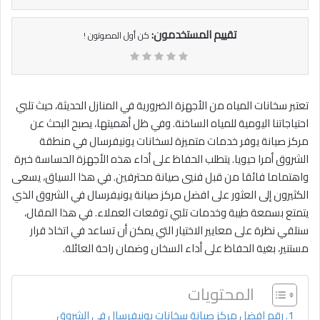
تقييم المستخدمون:
كن أول المصوتون !
تعتبر سخانات المياه من الأجهزة الضرورية في المنازل الحديثة، حيث تلبي
احتياجاتنا اليومية للمياه الساخنة. وفي ظل أهميتها، يصبح البحث عن
مركز صيانة يوفر خدمات متميزة لسخانات يونيفرسال في منطقة
الشروق أمرا حيويا. يتطلب الحفاظ على أداء هذه الأجهزة الحساسة خبرة
واهتماما فائقا من قبل فنيي صيانة محترفين. في هذا السياق، يسعى
الكثيرون إلى العثور على افضل مركز صيانة يونيفرسال في الشروق الذي
يتمتع بسمعة طيبة وخدمات تلبي توقعات العملاء. في هذا المقال،
سنلقي نظرة على معايير الاختيار التي يمكن أن تساعد في اتخاذ قرار
مستنير، بغية الحفاظ على أداء السخان وضمان راحة العائلة.
المحتويات
رقم افضل مركز صيانة سخانات يونيفرسال في الشروق