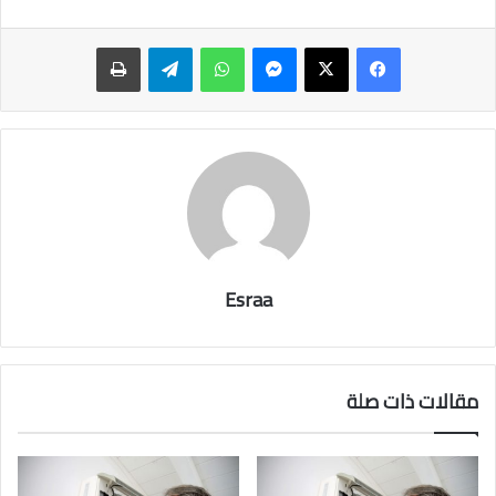
ماسنجر
واتساب
تيلقرام
طباعة
Esraa
مقالات ذات صلة