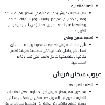
الكفاءة العالية
تتميز سخانات فريش بكفاءة عالية في تسخين المياه بسرعة
وفعالية كما يتم تصميمها بتقنيات توفر استهلاك الطاقة
وتحافظها من الفقد الحراري، مما يؤدي إلى توفير فواتير
الكهرباء.
تصميم عصري ومتين
تأتي سخانات فريش بتصميمات عصرية وأنيقة تناسب أي
نمط ديكور داخلي، كما انها تأتي مصممة بطريقة تضمن
متانتها ومقاومتها للتآكل والصدأ لكى تطول فتره
استخدمها.
عيوب سخان فريش
التكلفة المرتفعة
قد يكون سعر سخان فريش أعلى مقارنة ببعض العلامات
التجارية الأخرى في السوق، كما يمكن ان ينعكس هذا في
جودة التصنيع والكفاءة العالية التي تقدمها سخانات فريش