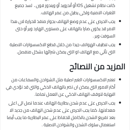
كانت نظام تشغيل IOS أو أندرويد أو ويندوز فون ، لسد جميع
الثغرات الامنية ولكى يطيل من عمر الهاتف.
يجب الحرص على عدم وضع الهاتف بجوار منفذ للحرارة لان هذا
الامر قد يكون ضارا بالهاتف على مستوى الهارد وير أو حتى
السوفت وير .
يجب تنظيف الهواتف جيدا من خلال قطع الاكسسوارات الاصلية
التي تأتي مع الهاتف او التي يمكن شرائها بشكل منفصل.
المزيد من النصائح
تعتبر الاكسسوارات الغير اصلية مثل الشواحن والسماعات من
أكثر الامور التي يمكن ان تضر بالهاتف الذكي والتي قد تؤدي في
النهاية لتوقف الهاتف الذكي عن العمل تماما.
يجب الحرص على عدم شحن بطارية الهاتف عندما تصل الى اعلى
معدلاتها، كما يجب الحرص على عدم شحن الهاتف من جديد الا
بعد تفريغ الشحن بالكامل للحفاظ على عمر البطارية ما يجب أيضا
استعمال سلوك الشحن والشواحن الاصلية .