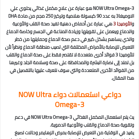
NOW Ultra Omega-3 هو عبارة عن علاج مكمل غذائي يحتوي علي
الاوميغا3 به عدد 90 كبسولة هلامية وتركيز 250 مجم من مادة DHA
و
الأوميجا 3
هي عبارة عن أحماض دهنية تفيد صحة القلب والأوعية
والدماغ ويعمل على تقويتها وزيادة المناعة في الجسم وخاصة الدماغ
والذي يساهم بشكل كبير في دعم صحة الدماغ وحمايتها من خطر
التعرض للإصابة بالأمراض المختلفة التي تصيب منطقة الدماغ ونظراً لأن
للأوميجا 3 فوائد أخرى متعددة لا تقتصر فقط على صحة الدماغ والقلب
بل تمتد إلى نضارة البشرة والمحافظة على صحة وسلامة الجلد وغيرها
من الفوائد الأخرى المتعددة والتي سوف نتعرف عليها بالتفصيل في
هذا المقال.
دواعي استعمالات دواء NOW Ultra
Omega-3
يث يتم استعمال المكمل الغذائي NOW Ultra Omega-3 في دعم
وتقوية صحة الدماغ والقلب والأوعية الدموية.
يفيد في الوقاية من التعرض للإصابة بمرض الزهايمر وحالات تصبغ