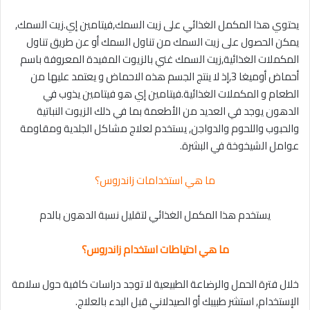
يحتوي هذا المكمل الغذائي على زيت السمك,فيتامين إي.زيت السمك,
يمكن الحصول على زيت السمك من تناول السمك أو عن طريق تناول
المكملات الغذائية,زيت السمك غني بالزيوت المفيدة المعروفة باسم
أحماض أوميغا 3,إذ لا ينتج الجسم هذه الاحماض و يعتمد عليها من
الطعام و المكملات الغذائية.فيتامين إي هو فيتامين يذوب في
الدهون يوجد في العديد من الأطعمة بما في ذلك الزيوت النباتية
والحبوب واللحوم والدواجن, يستخدم لعلاج مشاكل الجلدية ومقاومة
عوامل الشيخوخة في البشرة.
ما هي استخدامات زاندروس؟
يستخدم هذا المكمل الغذائي لتقليل نسبة الدهون بالدم
ما هي احتياطات استخدام زاندروس؟
خلال فترة الحمل والرضاعة الطبيعية لا توجد دراسات كافية حول سلامة
الإستخدام, استشر طبيبك أو الصيدلاني قبل البدء بالعلاج.