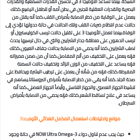
الشبكة. بينما تساعد الأوميجا 3 في تحسين القدرات السمعية والقدرات
البصرية والقدرات العقلية للجنين في بطن أمه أو للطفل الرضيع.كذلك
يعمل على الوقاية من خطر الاصابة بأمراض القلب.كما أنه يقلل من
حالات عدم انتظام ضربات القلب وتلك الحالات في حالة حدوثها تؤدي إلى
الوفاة.بينما تعمل الأوميجا 3 على تقليل حالات ترسب الكوليسترول أو
ترسب الدهون على منطقة جدار الشرايين والتي في حال ترسبها يحدث
تصلب الشرايين.كما أنه يحمي من الاصابة بحالات جفاف العيون.كذلك
فإنه يعمل على التخفيف من ألم المفاصل.كما أن من ضمن مميزاته
فإنه يساعد على التخفيف من الوزن الزائد وتخفيف حالات السمنة
المفرطة.كذلك فإنه من شأنه أن يعمل على ترطيب البشرة ويحافظ على
صحة الجلد.كما أنه يقي من خطر الاصابة بأمراض البروستاتا.يساهم في
تنشيط الجهاز العصبي والجهاز التناسلي وأيضاً الجهاز العضلي.كما أنه
يساعد في علاج تساقط الشعر.كذلك فإنه يحمي من الاصابة بأمراض
السرطان.
موانع واحتياطات استعمال المكمل الغذائي الأوم
يغا3
حيث يجب عدم تناول دواء NOW Ultra Omega-3 في حالة وجود