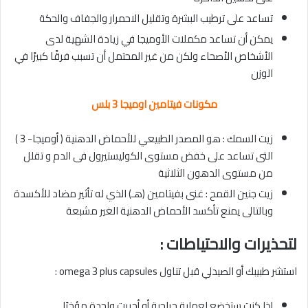
تساعد على ترطيب البشرة وتقليل الاحمرار والجفاف والحكة
يمكن أن تساعد مكملات الأوميجا في زيادة الشهية لدى
الأشخاص الأصحاء ولكن من غير المحتمل أن تسبب فرقًا كبيرًا في
الوزن
مكونات فيتامين اوميجا 3 بلس
زيت السمك : هو المصدر الطبيعي للأحماض الدهنية ( أوميجا- 3 )
التى تساعد على خفض مستوى الكوليستيرول فى الدم و تقلل
من مستوى الدهون الثلاثية
زيت جنين القمح : غنى بفيتامين (هـ) الذي له تأثير مضاد للأكسدة
وبالتالى يمنع تأكسد الأحماض الدهنية الغير مشبعة
لتحذيرات والاحتياطات :
استشر طبيبك أو الصيدلي قبل تناول omega 3 plus capsules :
إذا كنت ستخضع لعملية جراحية أو أجريت واحدة مؤخرًا