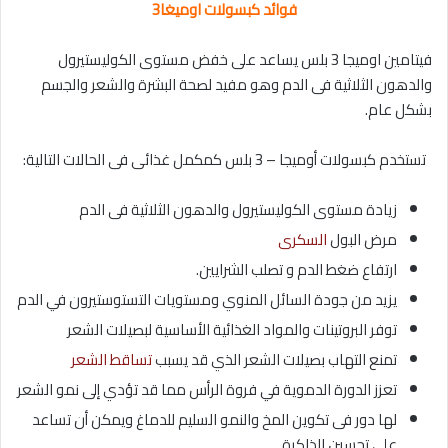
فوائد كبسولات اوميغا3
فيتامين اوميجا 3 بلس يساعد على خفض مستوى الكوليستيرول
والدهون الثلاثية فى الدم وهو مفيد لصحة البشرة والشعر والجسم
بشكل عام.
تستخدم كبسولات أوميجا – 3 بلس كمكمل غذائى فى الحالات التالية:
زيادة مستوى الكوليستيرول والدهون الثلاثية فى الدم
مرض البول
السكرى
ارتفاع ضغط الدم و تصلب الشرايين.
يزيد من جودة السائل المنوي ومستويات التستوستيرون في الدم
توفر البروتينات والمواد الغذائية الأساسية لبصيلات الشعر
تمنع التهاب بصيلات الشعر الذي قد يسبب
تساقط الشعر
تعزز الدورة الدموية في فروة الرأس مما قد تؤدي إلى نمو الشعر
لها دور فى تكوين المخ والنمو السليم للدماغ ويمكن أن تساعد
على تحسين الذاكرة