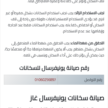
تلف السخان وتؤثر على كفاءته وعمره الافتراضي أيضا.
تجنب الاستخدام الزائد:
يجب تجنب استخدام السخانات بشكل مفرط أو غير
لازم. قد يؤدي الاستخدام المستمر لفترات طويلة دون راحة إلى تلف
السخان أو انخفاض كفاءته. يجب استخدام السخانات فقط عند الحاجة
وإيقافها عند عدم الاستخدام.
التحقق من ضغط الماء:
يجب التحقق من ضغط الماء المتدفق إلى
السخان بشكل منتظم. يجب ألا يكون الضغط مرتفعًا جدًا أو منخفضًا جدًا،
حيث يمكن أن يؤثر ذلك على أداء السخان ويتسبب في تلفه.
رقم صيانة يونيفرسال للسخانات
رقم التواصل
01060256897
صيانة سخانات يونيفرسال غاز