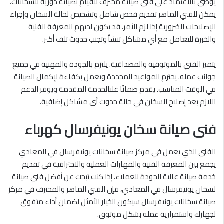
يوصى بالاعتماد على فني صيانة محترف للقيام بصيانة دورية للسخانات.
يمكن للفني الماهر تقديم فحص شامل وتشخيص لحالة السخان وإجراء
الإصلاحات الضرورية إذا لزم الأمر. قد يكون لديهم المعرفة الفنية
والخبرة للتعامل مع أي مشاكل تنشأ وتجنب حدوث تلف أكبر.
يتميز الفني بالموثوقية والمصداقية. يلتزم بالجودة والمهنية في جميع
جوانب عمله. يحترم المواعيد المحددة ويعمل بكفاءة لإكمال الصيانة
في الوقت المناسب. يقدم ضمانًا علىالخدمة المقدمة ويوفر الدعم
اللازم بعد إصلاح السخان في حالة حدوث أي مشاكل إضافية.
فنى صيانة سخان يونيفرسال كهرباء
الفني الذي يعمل في مركز صيانة سخانات يونيفرسال في المعادي
يجمع بين المعرفة الفنية والمهارات العملية والاحترافية في تقديم
خدمة صيانة عالية الجودة للعملاء. إذا كنت تبحث عن أفضل فني صيانة
لسخان يونيفرسال في المعادي، فإن الفني الماهر والمحترف في مركز
صيانة سخانات يونيفرسال سيكون الخيار الأمثل لضمان أداء متفوق
لجهازك واستمرارية عمله بشكل موثوق.