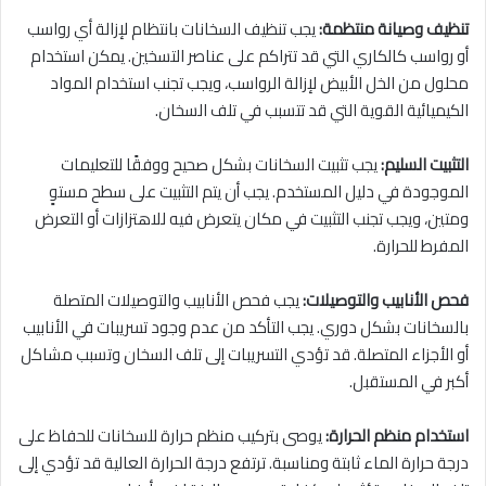
تنظيف وصيانة منتظمة:
يجب تنظيف السخانات بانتظام لإزالة أي رواسب
أو رواسب كالكاري التي قد تتراكم على عناصر التسخين. يمكن استخدام
محلول من الخل الأبيض لإزالة الرواسب، ويجب تجنب استخدام المواد
الكيميائية القوية التي قد تتسبب في تلف السخان.
التثبيت السليم:
يجب تثبيت السخانات بشكل صحيح ووفقًا للتعليمات
الموجودة في دليل المستخدم. يجب أن يتم التثبيت على سطح مستوٍ
ومتين، ويجب تجنب التثبيت في مكان يتعرض فيه للاهتزازات أو التعرض
المفرط للحرارة.
فحص الأنابيب والتوصيلات:
يجب فحص الأنابيب والتوصيلات المتصلة
بالسخانات بشكل دوري. يجب التأكد من عدم وجود تسريبات في الأنابيب
أو الأجزاء المتصلة. قد تؤدي التسريبات إلى تلف السخان وتسبب مشاكل
أكبر في المستقبل.
استخدام منظم الحرارة:
يوصى بتركيب منظم حرارة للسخانات للحفاظ على
درجة حرارة الماء ثابتة ومناسبة. ترتفع درجة الحرارة العالية قد تؤدي إلى