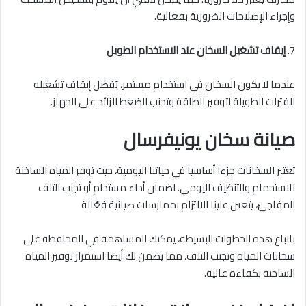
وإجراء الإصلاحات الضرورية بفعالية.
7.
إيقاف تشغيل السخان عند الاستخدام الطويل
عندما لا يكون السخان في استخدام مستمر، يُفضل إيقاف تشغيله
للفترات الطويلة لتوفير الطاقة وتجنب الضغط الزائد على الجهاز.
صيانة سخان يونيفرسال
تعتبر السخانات جزءا أساسيا في حياتنا اليومية، حيث توفر المياه الساخنة
للاستحمام والتنظيف اليومي. لضمان أداء مستدام أو تجنب التلف
المفاجئ، يتعين علينا الالتزام بممارسات صيانية فعّالة
باتباع هذه الخطوات البسيطة، يمكنك المساهمة في المحافظة على
سخانات المياه وتجنب التلف، مما يضمن لك أيضا استمرار توفير المياه
الساخنة بكفاءة عالية.