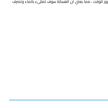
رور الوقت ، مما يعني أن الغسالة سوف تمتلىء بالماء وتصرف