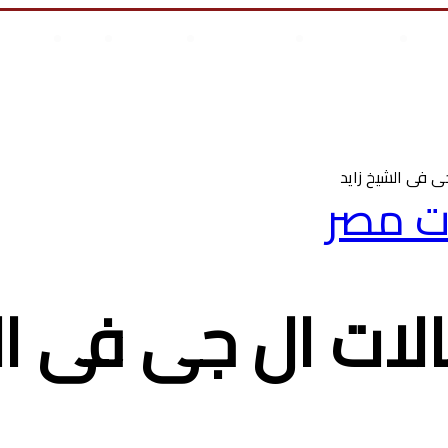
علوم وتكنولوجيا
انجازات السيسى
أخر المقالات
من نحن
أتصل بن
س أطفال
 فى الشيخ زايد
ت مصر
ت ال جى فى الش