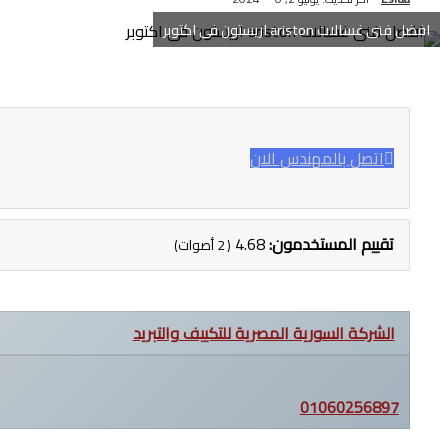
افضل فنى غسالات ariston اريستون فى اكتوبر
اتصل بالمهندس الان
تقييم المستخدمون:
4.68
(
2
أصوات)
الشركة السورية المصرية للتكييف والتبريد
01060256897