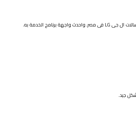
لان هدفنا الرئيسي هو تلبية توقعات العملاء. نحن ملتزمون بتزويد عملائنا بأعلى معايير الجودة والخدمة، لذلك نقدم لكم افضل صيانة لغسالات ال جى LG فى مصر. واحدث واجهة برنامج الخدمة به.
شكل جيد.