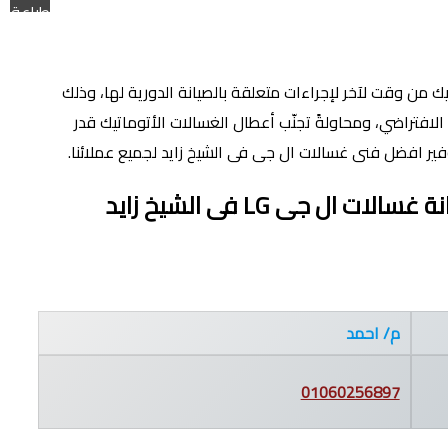
طباعة
يك من وقت لآخر لإجراءات متعلقة بالصيانة الدورية لها، وذلك
لافتراضي، ومحاولةً تجنّب أعطال الغسالات الأتوماتيك قدر
فير افضل فنى غسالات ال جى فى الشيخ زايد لجميع عملائنا.
 غسالات ال جى LG
فى الشيخ زايد
م/ احمد
01060256897