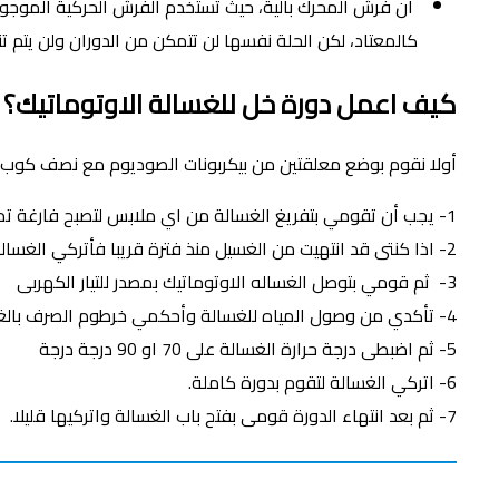
أن فرش المحرك بالية، حيث تستخدم الفرش الحركية الموجود
كالمعتاد، لكن الحلة نفسها لن تتمكن من الدوران ولن يتم 
كيف اعمل دورة خل للغسالة الاوتوماتيك؟
أولا نقوم بوضع معلقتين من بيكربونات الصوديوم مع نصف كوب
1- يجب أن تقومي بتفريغ الغسالة من اي ملابس لتصبح فارغة تماما.
2- اذا كنتى قد انتهيت من الغسيل منذ فترة قريبا فأتركي الغسالة لترتاح قليلا على الاقل لمدة ساعتين.
3- ثم قومي بتوصل الغساله الاوتوماتيك بمصدر للتيار الكهربى
4- تأكدي من وصول المياه للغسالة وأحكمي خرطوم الصرف بالغسالة
5- ثم اضبطى درجة حرارة الغسالة على 70 او 90 درجة درجة
6- اتركي الغسالة لتقوم بدورة كاملة.
7- ثم بعد انتهاء الدورة قومى بفتح باب الغسالة واتركيها قليلا.