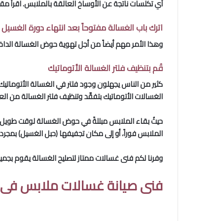
أي تكلسات ناتجة عن الأوساخ العالقة بالملابس. اقرأ مقالة “كي
اترك باب الغسالة مفتوحاً بعد انتهاء دورة الغسيل
وهذا الأمر مهم أيضاً من أجل تهوية حوض الغسالة الداخلي،
قُم بتنظيف فلتر الغسالة الأتوماتيك
كثير من الناس يجهلون وجود فلتر في الغسالة الأتوماتيك
الغسالات الأتوماتيك بتفقّد وتنظيف فلتر الغسالة من العلائق كل 3-4 أشهر. نقل الغسيل النظيف إلى مجفف بمجر
حيثُ بقاء الملابس مبللةً في حوض الغسالة لوقت طويل ق
الملابس فوراً، أو إلى مكان تجفيفها (حبل الغسيل) بمجرد 
وفرنا لكم فنى غسالات ممتاز لتصليح الغسالة يقوم بجم
فنى صيانة غسالات ملابس فى 