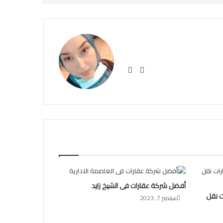
في
مو
سب
قع
وك
الوي
ب
أفضل شركة عقارات فى الشيخ زايد
ت نقل
سبتمبر 7, 2023