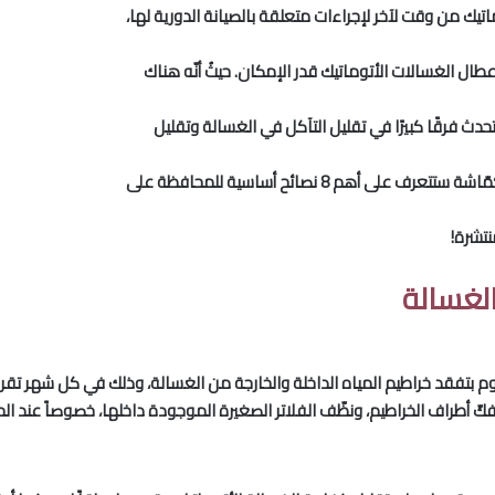
اتيك من وقت لآخر لإجراءات متعلقة بالصيانة الدورية لها،
طال الغسالات الأتوماتيك قدر الإمكان. حيثُ أنّه هناك
دث فرقًا كبيرًا في تقليل التآكل في الغسالة وتقليل
م 8 نصائح أساسية للمحافظة على
نتشرة!
لغسالة
وم بتفقد خراطيم المياه الداخلة والخارجة من الغسالة، وذلك في كل شهر تقري
بفكّ أطراف الخراطيم، ونظّف الفلاتر الصغيرة الموجودة داخلها، خصوصاً عند الحن