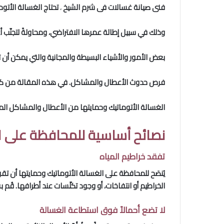
فنى صيانة غسالات فى شرم الشيخ
،
تحتاج الغسالة الأتوم
وذلك في سبيل إطالة عمرها الافتراضي، ومحاولةً لتجنّب أع
بعض الأمور والأشياء البسيطة والمجانية والتي يمكن أن تح
فرص حدوث الأعطال والمشاكل. في هذه المقالة من كمّاشة ستتعرف على أه
الغسالة الأتوماتيك وحمايتها من الأعطال والمشاكل الم
نصائح أساسية للمحافظة على ا
تفقد خراطيم المياه
يُنصَح للمحافظة على الغسالة الأتوماتيك وحمايتها أن تق
الخراطيم أو انتفاخات، أو وجود تكلّسات عند أطرافها. قُم 
لا تضع أحمالاً فوق استطاعة الغسالة