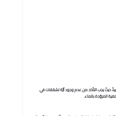
باً، حيثُ يجب التأكد من عدم وجود أيّة تشققات في
فية المزوّدة بالماء.