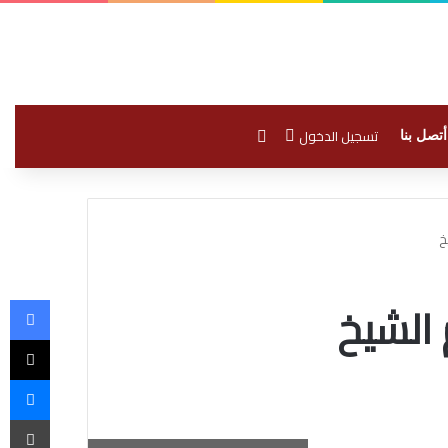
بحث عن
تسجيل الدخول
أتصل بنا
خ
فيسبوك
الشيخ
‫X
ماسنجر
طباعة