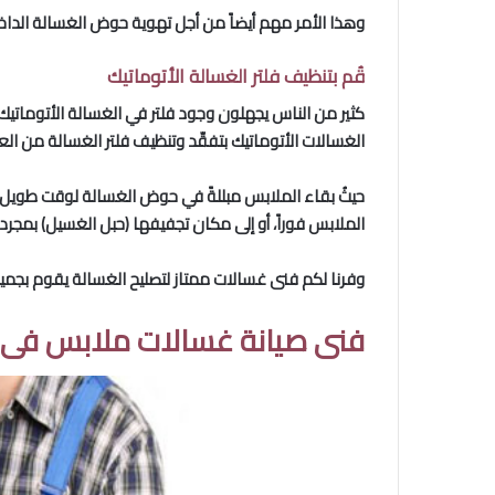
وهذا الأمر مهم أيضاً من أجل تهوية حوض الغسالة الداخلي،
قُم بتنظيف فلتر الغسالة الأتوماتيك
كثير من الناس يجهلون وجود فلتر في الغسالة الأتوماتيك
الغسالات الأتوماتيك بتفقّد وتنظيف فلتر الغسالة من العلائق كل 3-4 أشهر. نقل الغسيل النظيف إلى مجفف بمجر
حيثُ بقاء الملابس مبللةً في حوض الغسالة لوقت طويل ق
الملابس فوراً، أو إلى مكان تجفيفها (حبل الغسيل) بمجرد 
وفرنا لكم فنى غسالات ممتاز لتصليح الغسالة يقوم بجم
فنى صيانة غسالات ملابس فى م