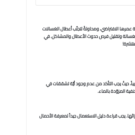
ة عمرها الافتراضي، ومحاولةً لتجنّب أعطال الغسالات
 في الغسالة وتقليل فرص حدوث الأعطال والمشاكل. في
باً، حيثُ يجب التأكد من عدم وجود أيّة تشققات في
فية المزوّدة بالماء.
ئها. يجب قراءة دليل الاستعمال جيداً لمعرفة الأحمال