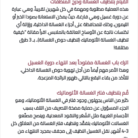
القيام بتنظيف الغسالة ودرج المنظّفات
هذه العملية مطلوبة ومهمة في كل شهرين تقريباً، وهي عبارة
عن دورة غسيل وهي فارغة، حيثُ يمكن الاستعانة بصودا الخبز أو
الليمون، وذلك للمحافظة على أجزاء الغسالة الداخلية، وإزالة أي
تكلسات ناتجة عن الأوساخ العالقة بالملابس. اقرأ مقالة “كيفية
تنظيف الغسالة الأتوماتيك (تنظيف حوض الغسالة).. بـ 3 طرق
مختلفة!
اترك باب الغسالة مفتوحاً بعد انتهاء دورة الغسيل
وهذا الأمر مهم أيضاً من أجل تهوية حوض الغسالة الداخلي،
للتأكد من بقاء البقع بالتالي ظهور الرائجة المزعجة.
قُم بتنظيف فلتر الغسالة الأتوماتيك
كثير من الناس يجهلون وجود فلتر في الغسالة الأتوماتيك، وهو
الجزء المسؤول عن حماية مضخة التصريف من التلف بسبب
الأجسام الغريبة مثل الشَعَر والنقود المعدنية، وينصح مصنّعو
الغسالات الأتوماتيك بتفقّد وتنظيف فلتر الغسالة من العلائق كل
3-4 أشهر. نقل الغسيل النظيف إلى مجفف بمجرد الانتهاء من