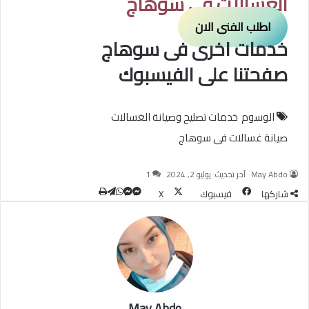
الغسالات فى سوهاج
اطلب الفنى الان
خدمات اخرى فى سوهاج
صفحتنا على الفيسبوك
الوسوم
خدمات تصليح وصيانة الغسالات
صيانة غسالات فى سوهاج
May Abdo
آخر تحديث: يوليو 2, 2024
1
شاركها
فيسبوك
‫X
طباعة
تيلقرام
ماسنجر
ماسنجر
واتساب
May Abdo