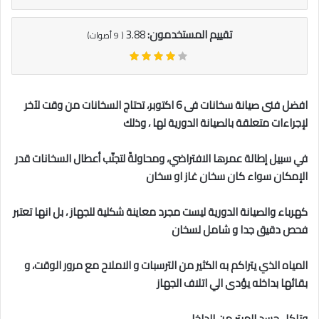
تقييم المستخدمون:
3.88
(
9
أصوات)
افضل فنى صيانة سخانات فى 6 اكتوبر، تحتاج السخانات من وقت لآخر
لإجراءات متعلقة بالصيانة الدورية لها ، وذلك
في سبيل إطالة عمرها الافتراضي، ومحاولةً لتجنّب أعطال السخانات قدر
الإمكان سواء كان سخان غاز او سخان
كهرباء والصيانة الدورية ليست مجرد معاينة شكلية للجهاز ، بل انها تعتبر
فحص دقيق جدا و شامل لسخان
المياه الذي يتراكم به الكثير من الترسبات و الاملاح مع مرور الوقت، و
بقائها بداخله يؤدى الي اتلاف الجهاز
وتاكل جسد الهيتر من الداخل .