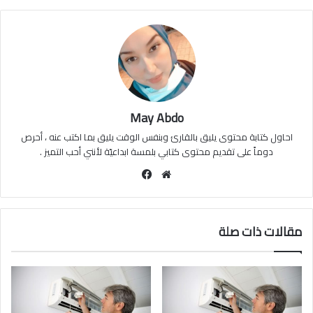
May Abdo
احاول كتابة محتوى يليق بالقارئ وبنفس الوقت يليق بما اكتب عنه ، أحرص
دوماً على تقديم محتوى كتابي بلمسة ابداعيّة لأنني أحب التميز .
موقع
فيسبوك
الويب
مقالات ذات صلة