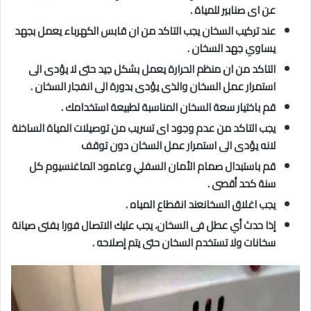
عن اى صنابير للمياة .
عند تركيب السخان يجب التاكد من ان قابس الكهرباء يعمل بجهد
يساوي جهد السخان .
التاكد من ان منظم الحرارة يعمل بشكل جيد حتى لا يؤدى الى
استمرار عمل السخان والذى يؤدى بدورة الى انفجار السخان .
قم باختيار سعة السخان المناسبة لطبيعة استخدامك .
يجب التاكد من عدم وجود اى تسريب من توصيلات المياة الساخنة
لانه يؤدى الى استمرار عمل السخان دون توقف
قم باستبدال صمام الأمان السفلي وعامود الماغنسيوم كل
سنة كحد أقصى .
يجب اغلاق السخانعند انقطاع المياه .
إذا حدث أي عطل فى السخان، يجب عليك الاتصال فورا بفنى صيانة
سخانات ولا تستخدم السخان حتى يتم إصلاحه .