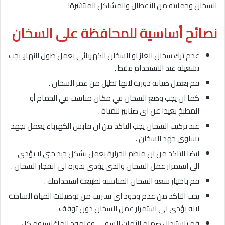
السخان وحمايته من الأعطال والمشاكل المنتشرة!
نصائح أساسية للمحافظة على السخان
عدم ترك سخان الغاز او السخان الكهربائي يعمل طول النهار، يجب
تشغيلة عند الاستخدام فقط .
قم بعمل صيانة دورية لانها تطيل من عمر السخان .
كما ان يجب وضع السخان في مكان مناسب في الحمام أو
المطبخ بعيدا عن اى صنابير للمياة .
عند تركيب السخان يجب التاكد من ان قابس الكهرباء يعمل بجهد
يساوي جهد السخان .
ايضا التاكد من ان منظم الحرارة يعمل بشكل جيد حتى لا يؤدى
الى استمرار عمل السخان والذى يؤدى بدورة الى انفجار السخان .
قم باختيار سعة السخان المناسبة لطبيعة استخدامك .
يجب التاكد من عدم وجود اى تسريب من توصيلات المياة الساخنة
لانه يؤدى الى استمرار عمل السخان دون توقف
قم باستبدال صمام الأمان السفلي وعامود الماغنسيوم كل