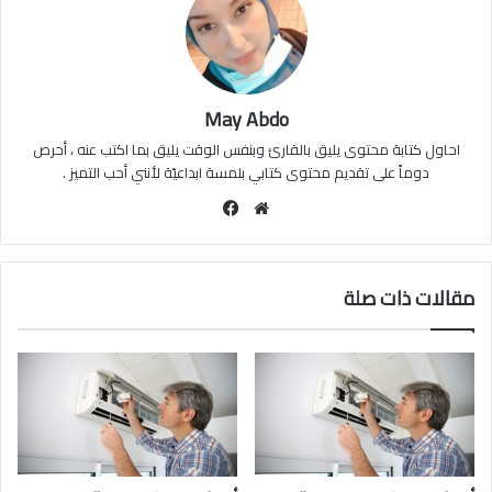
May Abdo
احاول كتابة محتوى يليق بالقارئ وبنفس الوقت يليق بما اكتب عنه ، أحرص
دوماً على تقديم محتوى كتابي بلمسة ابداعيّة لأنني أحب التميز .
موقع
فيسبوك
الويب
مقالات ذات صلة