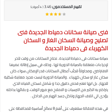
تقييم المستخدمون:
3.46
(
4
أصوات)
فنى صيانة سخانات دمياط الجديدة فنى
تصليح وصيانة السخان الغاز و السخان
الكهرباء فى دمياط الجديدة
صيانة سخانات فى دمياط الجديدة ، تحتاج السخانات من وقت لآخر
لإجراءات متعلقة بالصيانة الدورية لها ، وذلك في سبيل إطالة عمرها
الافتراضي، ومحاولةً لتجنّب أعطال السخانات قدر الإمكان سواء كان
سخان غاز او سخان كهرباء . والصيانة الدورية ليست مجرد معاينة شكلية
للجهاز ، بل انها تعتبر فحص دقيق جدا و شامل لسخان المياه الذي
يتراكم به الكثير من الترسبات و الاملاح مع مرور الوقت، و بقائها بداخله
يؤدى الي اتلاف الجهاز وتاكل جسد الهيتر من الداخل .
في هذه المقالة ستتعرف على أهم 8 نصائح أساسية للمحافظة على